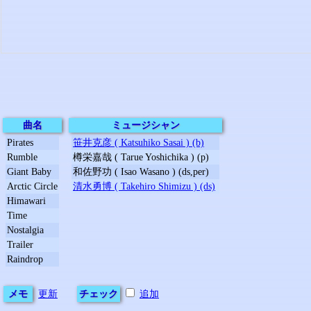
曲名
ミュージシャン
Pirates
笹井克彦 ( Katsuhiko Sasai ) (b)
Rumble
樽栄嘉哉 ( Tarue Yoshichika ) (p)
Giant Baby
和佐野功 ( Isao Wasano ) (ds,per)
Arctic Circle
清水勇博 ( Takehiro Shimizu ) (ds)
Himawari
Time
Nostalgia
Trailer
Raindrop
メモ
更新
チェック
追加