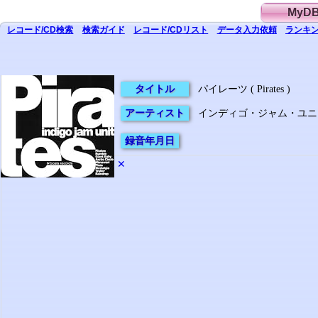
MyD
レコード/CD
検索
検索
ガイド
レコード/CD
リスト
データ
入力依頼
ランキン
タイトル
パイレーツ ( Pirates )
アーティスト
インディゴ・ジャム・ユニット ( I
録音年月日
✕