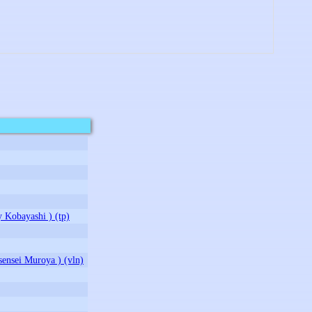
obayashi ) (tp)
sei Muroya ) (vln)