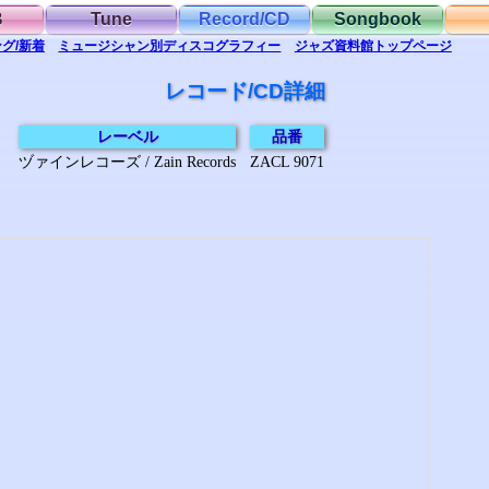
B
Tune
Record/CD
Songbook
グ/新着
ミュージシャン別
ディスコグラフィー
ジャズ資料館
トップ
ページ
レコード/CD詳細
レーベル
品番
ヅァインレコーズ / Zain Records
ZACL 9071