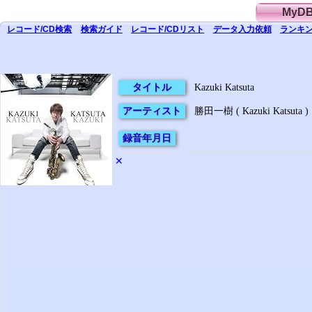
MyD
レコード/CD
検索
検索
ガイド
レコード/CD
リスト
データ
入力依頼
ランキン
タイトル
Kazuki Katsuta
アーティスト
勝田一樹 ( Kazuki Katsuta )
録音年月日
✕