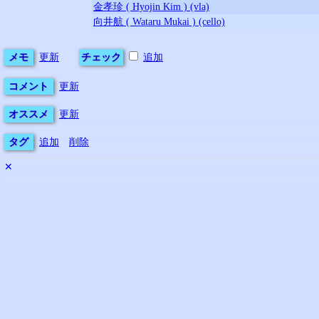
金孝珍 ( Hyojin Kim ) (vla)
向井航 ( Wataru Mukai ) (cello)
メモ
更新
チェック
追加
コメント
更新
オススメ
更新
タグ
追加
削除
✕