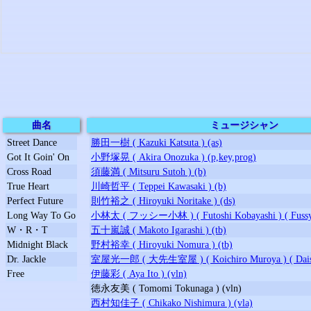
曲名
ミュージシャン
Street Dance
勝田一樹 ( Kazuki Katsuta ) (as)
Got It Goin' On
小野塚晃 ( Akira Onozuka ) (p,key,prog)
Cross Road
須藤満 ( Mitsuru Sutoh ) (b)
True Heart
川崎哲平 ( Teppei Kawasaki ) (b)
Perfect Future
則竹裕之 ( Hiroyuki Noritake ) (ds)
Long Way To Go
小林太 ( フッシー小林 ) ( Futoshi Kobayashi ) ( Fussy K
W・R・T
五十嵐誠 ( Makoto Igarashi ) (tb)
Midnight Black
野村裕幸 ( Hiroyuki Nomura ) (tb)
Dr. Jackle
室屋光一郎 ( 大先生室屋 ) ( Koichiro Muroya ) ( Daisen
Free
伊藤彩 ( Aya Ito ) (vln)
徳永友美 ( Tomomi Tokunaga ) (vln)
西村知佳子 ( Chikako Nishimura ) (vla)