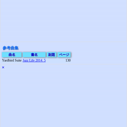
参考曲集
曲名
書名
副題
ページ
Yardbird Suite
Jazz Life 2014. 5
130
✕