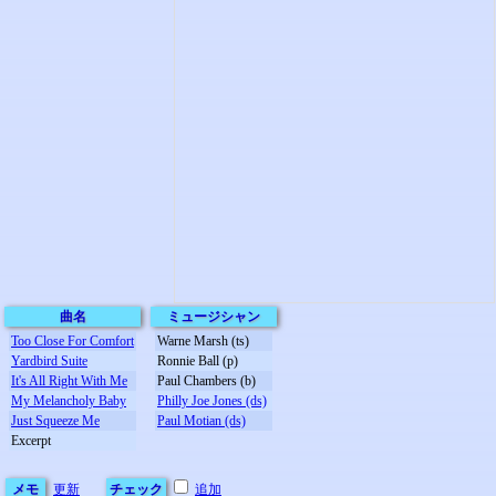
曲名
ミュージシャン
Too Close For Comfort
Warne Marsh (ts)
Yardbird Suite
Ronnie Ball (p)
It's All Right With Me
Paul Chambers (b)
My Melancholy Baby
Philly Joe Jones (ds)
Just Squeeze Me
Paul Motian (ds)
Excerpt
メモ
更新
チェック
追加