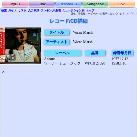
MyDB
Tune
Record/CD
Songbook
Live
検索
ガイド
リスト
入力依頼
ランキング/新着
ミュージシャン別
トップ
現在、非登録ユーザー向けの表示になっています。
ログイン
レコード/CD詳細
タイトル
Warne Marsh
アーティスト
Warne Marsh
レーベル
品番
録音年月日
Atlantic
1957.12.12
ワーナーミュージック
WPCR 27028
1958.1.16
✕