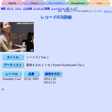
MyDB
Tune
Record/CD
Songbook
Live
検索
ガイド
リスト
入力依頼
ランキング/新着
ミュージシャン別
トップ
現在、非登録ユーザー向けの表示になっています。
ログイン
レコード/CD詳細
タイトル
トーイズ ( Toys )
アーティスト
栗林すみれトリオ ( Sumire Kuribayashi Trio )
レーベル
品番
録音年月日
Somethin' Cool
SCOL 1003
2014.5.20
2014.5.21
✕