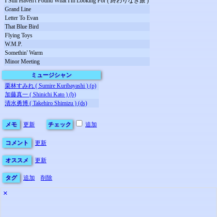
I Still Haven't Found What I'm Looking For ( 終わりなき旅 )
Grand Line
Letter To Evan
That Blue Bird
Flying Toys
W.M.P.
Somethin' Warm
Minor Meeting
ミュージシャン
栗林すみれ ( Sumire Kuribayashi ) (p)
加藤真一 ( Shinichi Kato ) (b)
清水勇博 ( Takehiro Shimizu ) (ds)
メモ
更新
チェック
追加
コメント
更新
オススメ
更新
タグ
追加
削除
✕