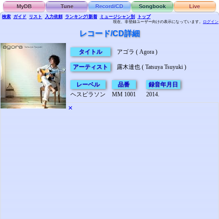
MyDB
Tune
Record/CD
Songbook
Live
検索
ガイド
リスト
入力依頼
ランキング/新着
ミュージシャン別
トップ
現在、非登録ユーザー向けの表示になっています。
ログイン
レコード/CD詳細
タイトル
アゴラ ( Agora )
アーティスト
露木達也 ( Tatsuya Tsuyuki )
レーベル
品番
録音年月日
ヘスピラソン
MM 1001
2014.
✕