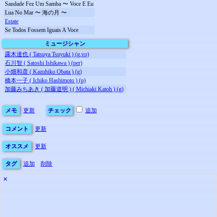
Saudade Fez Um Samba 〜 Voce E Eu
Lua No Mar 〜 海の月 〜
Estate
Se Todos Fossem Iguais A Voce
ミュージシャン
露木達也 ( Tatsuya Tsuyuki ) (g,vo)
石川智 ( Satoshi Ishikawa ) (per)
小畑和彦 ( Kazuhiko Obata ) (g)
橋本一子 ( Ichiko Hashimoto ) (p)
加藤みちあき ( 加藤道明 ) ( Michiaki Katoh ) (g)
メモ
更新
チェック
追加
コメント
更新
オススメ
更新
タグ
追加
削除
✕