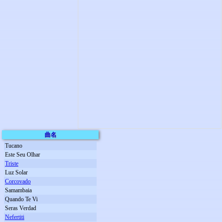
曲名
Tucano
Este Seu Olhar
Triste
Luz Solar
Corcovado
Samambaia
Quando Te Vi
Seras Verdad
Nefertiti