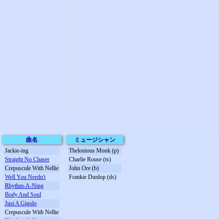
曲名
ミュージシャン
Jackie-ing
Thelonious Monk (p)
Straight No Chaser
Charlie Rouse (ts)
Crepuscule With Nellie
John Ore (b)
Well You Needn't
Frankie Dunlop (ds)
Rhythm-A-Ning
Body And Soul
Just A Gigolo
Crepuscule With Nellie