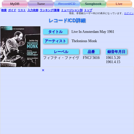
MyDB
Tune
Record/CD
Songbook
Live
検索
ガイド
リスト
入力依頼
ランキング/新着
ミュージシャン別
トップ
現在、非登録ユーザー向けの表示になっています。
ログイン
レコード/CD詳細
タイトル
Live In Amsterdam May 1961
アーティスト
Thelonious Monk
レーベル
品番
録音年月日
フィフティ・ファイヴ
FNCJ 5616
1961.5.20
1961.4.15
✕