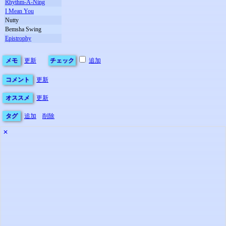
Rhythm-A-Ning
I Mean You
Nutty
Bemsha Swing
Epistrophy
メモ
更新
チェック
追加
コメント
更新
オススメ
更新
タグ
追加
削除
✕