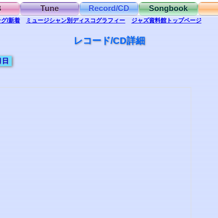
B
Tune
Record/CD
Songbook
グ/新着
ミュージシャン別
ディスコグラフィー
ジャズ資料館
トップ
ページ
レコード/CD詳細
月日