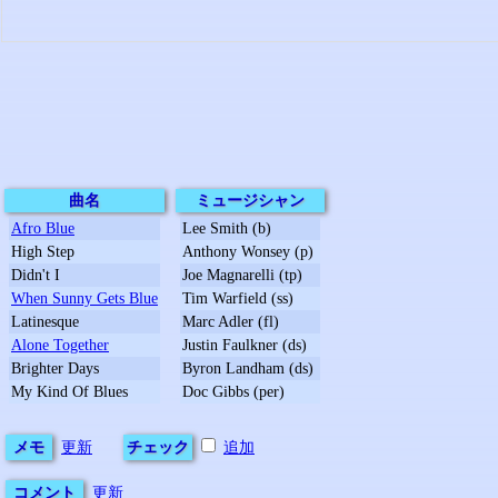
曲名
ミュージシャン
Afro Blue
Lee Smith (b)
High Step
Anthony Wonsey (p)
Didn't I
Joe Magnarelli (tp)
When Sunny Gets Blue
Tim Warfield (ss)
Latinesque
Marc Adler (fl)
Alone Together
Justin Faulkner (ds)
Brighter Days
Byron Landham (ds)
My Kind Of Blues
Doc Gibbs (per)
メモ
更新
チェック
追加
コメント
更新