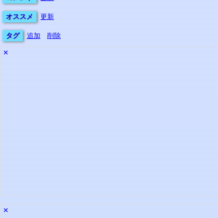
オススメ
更新
タグ
追加
削除
✕
✕