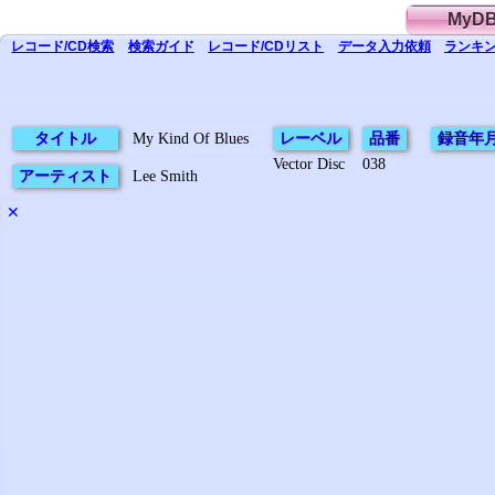
MyD
レコード/CD
検索
検索
ガイド
レコード/CD
リスト
データ
入力依頼
ランキン
タイトル
My Kind Of Blues
レーベル
品番
録音年
Vector Disc
038
アーティスト
Lee Smith
✕