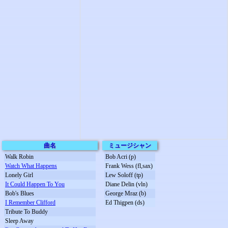
曲名
ミュージシャン
Walk Robin
Bob Acri (p)
Watch What Happens
Frank Wess (fl,sax)
Lonely Girl
Lew Soloff (tp)
It Could Happen To You
Diane Delin (vln)
Bob's Blues
George Mraz (b)
I Remember Clifford
Ed Thigpen (ds)
Tribute To Buddy
Sleep Away