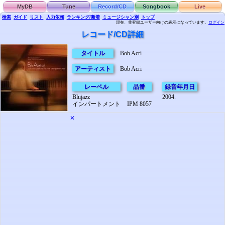
MyDB
Tune
Record/CD
Songbook
Live
検索
ガイド
リスト
入力依頼
ランキング/新着
ミュージシャン別
トップ
現在、非登録ユーザー向けの表示になっています。
ログイン
レコード/CD詳細
タイトル
Bob Acri
アーティスト
Bob Acri
レーベル
品番
録音年月日
Blujazz
2004.
インパートメント
IPM 8057
✕