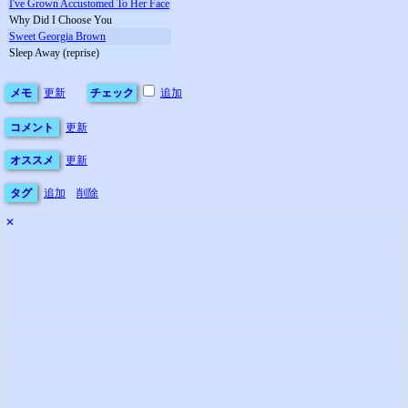
I've Grown Accustomed To Her Face
Why Did I Choose You
Sweet Georgia Brown
Sleep Away (reprise)
メモ
更新
チェック
追加
コメント
更新
オススメ
更新
タグ
追加
削除
✕