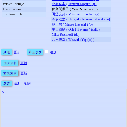
Winter Triangle
小宅珠実 ( Tamami Koyake ) (fl)
Lotus Blossom
佐久間優子 ( Yuko Sakuma ) (p)
The Good Life
田辺充邦 ( Mitsukuni Tanabe ) (g)
寺前浩之 ( Hiroyuki Teramae ) (bandolim)
林正男 ( Masao Hayashi ) (b)
平山織絵 ( Orie Hirayama ) (cello)
Mike Reznikoff (ds)
八木隆幸 ( Takayuki Yagi ) (p)
メモ
更新
チェック
追加
コメント
更新
オススメ
更新
タグ
追加
削除
✕