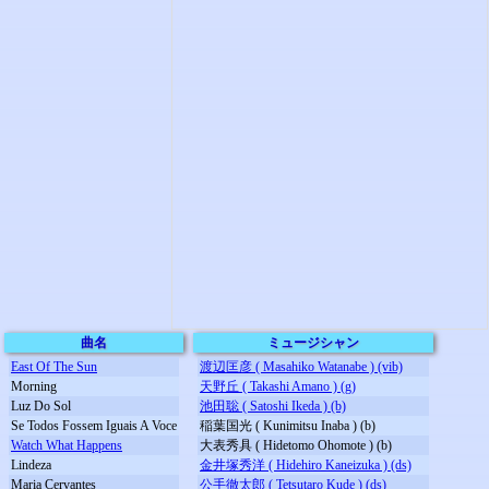
曲名
ミュージシャン
East Of The Sun
渡辺匡彦 ( Masahiko Watanabe ) (vib)
Morning
天野丘 ( Takashi Amano ) (g)
Luz Do Sol
池田聡 ( Satoshi Ikeda ) (b)
Se Todos Fossem Iguais A Voce
稲葉国光 ( Kunimitsu Inaba ) (b)
Watch What Happens
大表秀具 ( Hidetomo Ohomote ) (b)
Lindeza
金井塚秀洋 ( Hidehiro Kaneizuka ) (ds)
Maria Cervantes
公手徹太郎 ( Tetsutaro Kude ) (ds)