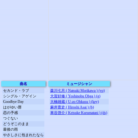
曲名
ミュージシャン
セカンド・ラブ
森川七月 ( Natsuki Morikawa ) (vo)
シングル・アゲイン
大賀好修 ( Yoshinobu Ohga ) (g)
Goodbye Day
大楠雄蔵 ( U-zo Ohkusu ) (key)
はがゆい唇
麻井寛史 ( Hiroshi Asai ) (b)
恋の予感
車谷啓介 ( Keisuke Kurumatani ) (ds)
つぐない
どうぞこのまま
最後の雨
やさしさに包まれたなら