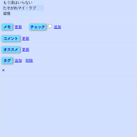
もう涙はいらない
たそがれマイ・ラブ
追憶
メモ
更新
チェック
追加
コメント
更新
オススメ
更新
タグ
追加
削除
✕