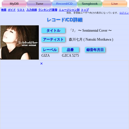
MyDB
Tune
Record/CD
Songbook
Live
検索
ガイド
リスト
入力依頼
ランキング/新着
ミュージシャン別
トップ
現在、非登録ユーザー向けの表示になっています。
ログイン
レコード/CD詳細
タイトル
「J」 〜 Sentimental Cover 〜
アーティスト
森川七月 ( Natsuki Morikawa )
レーベル
品番
録音年月日
GIZA
GZCA 5275
✕