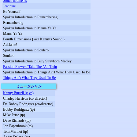
Stolen Moments
Jeannine
Be Yourself
Spoken Introduction to Remembering
Remembering
Spoken Introduction to Mama Ya Ya
Mama Ya Ya
Fourth Dimensions ( aka Kenny's Sound )
Adelante!
Spoken Introduction to Soulero
Soulero
Spoken Introduction to Billy Strayhorn Medley
Passion Flower / Take The "A" Train
Spoken Introduction to Things Ain't What They Used To Be
Things Ain't What They Used To Be
ミュージシャン
Kenny Burrell (g,vo)
Charley Harrison (co-director)
Dr. Bobby Rodriguez (co-director)
Bobby Rodriguez (tp)
Mike Price (tp)
Dave Richards (tp)
Jon Papanbrook (tp)
Tom Marinot (tp)
Andre Delano (as)