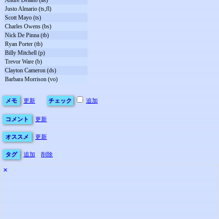
Justo Almario (ts,fl)
Scott Mayo (ts)
Charles Owens (bs)
Nick De Pinna (tb)
Ryan Porter (tb)
Billy Mitchell (p)
Trevor Ware (b)
Clayton Cameron (ds)
Barbara Morrison (vo)
メモ
更新
チェック
追加
コメント
更新
オススメ
更新
タグ
追加
削除
✕