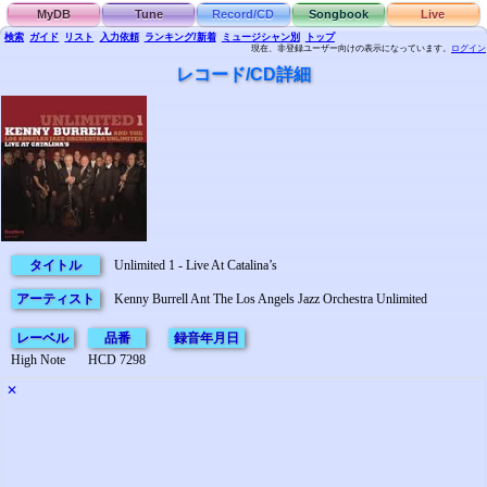
MyDB
Tune
Record/CD
Songbook
Live
検索
ガイド
リスト
入力依頼
ランキング/新着
ミュージシャン別
トップ
現在、非登録ユーザー向けの表示になっています。
ログイン
レコード/CD詳細
タイトル
Unlimited 1 - Live At Catalina’s
アーティスト
Kenny Burrell Ant The Los Angels Jazz Orchestra Unlimited
レーベル
品番
録音年月日
High Note
HCD 7298
✕