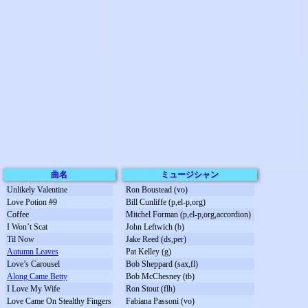
曲名
ミュージシャン
Unlikely Valentine
Ron Boustead (vo)
Love Potion #9
Bill Cunliffe (p,el-p,org)
Coffee
Mitchel Forman (p,el-p,org,accordion)
I Won’t Scat
John Leftwich (b)
Til Now
Jake Reed (ds,per)
Autumn Leaves
Pat Kelley (g)
Love’s Carousel
Bob Sheppard (sax,fl)
Along Came Betty
Bob McChesney (tb)
I Love My Wife
Ron Stout (flh)
Love Came On Stealthy Fingers
Fabiana Passoni (vo)