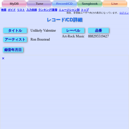
MyDB
Tune
Record/CD
Songbook
Live
検索
ガイド
リスト
入力依頼
ランキング/新着
ミュージシャン別
トップ
現在、非登録ユーザー向けの表示になっています。
ログイン
レコード/CD詳細
タイトル
Unlikely Valentine
レーベル
品番
Art-Rock Music
888295519427
アーティスト
Ron Boustead
録音年月日
✕