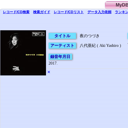
MyD
レコード/CD
検索
検索
ガイド
レコード/CD
リスト
データ
入力依頼
ランキン
タイトル
夜のつづき
アーティスト
八代亜紀 ( Aki Yashiro )
録音年月日
2017.
✕