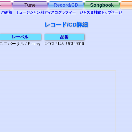
B
Tune
Record/CD
Songbook
グ/新着
ミュージシャン別
ディスコグラフィー
ジャズ資料館
トップ
ページ
レコード/CD詳細
レーベル
品番
ユニバーサル / Emarcy
UCCJ 2146, UCJJ 9010