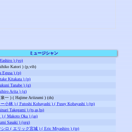
ミュージシャン
shiro ) (vo)
ko Katori ) (p,vib)
Egusa ) (p)
e Kitakata ) (p)
uni Tanabe ) (g)
ro Arita ) (g)
 ( Hajime Ariizumi ) (ds)
) ( Futoshi Kobayashi ) ( Fussy Kobayashi ) (tp)
ri Takegami ) (ts,as,bs)
 Makoto Oka ) (as)
Sasaki ) (org)
 エリック宮城 ) ( Eric Miyashiro ) (tp)