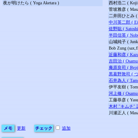
夜が明けたら ( Yoga Aketara )
西村浩二 ( Koji N
菅坡雅彦 ( Masahi
二井田ひとみ ( Hit
中川英二郎 ( Eijir
佐野聡 ( Satoshi 
半田信英 ( Nobuhi
山城純子 ( Junko 
Bob Zung (sax,f
近藤和彦 ( Kazuhi
吉田治 ( Osamu Yo
庵原良司 ( Ryoji I
黒葛野敦司 ( つづらの
石井為人 ( Tameto
伊平友樹 ( Tomoki
河上修 ( Osamu K
工藤恭彦 ( Yasuhi
木村 "キムチ" 誠 ( 
川瀬正人 ( Masato
メモ
更新
チェック
追加