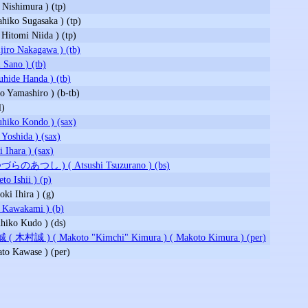
ishimura ) (tp)
ko Sugasaka ) (tp)
omi Niida ) (tp)
o Nakagawa ) (tb)
Sano ) (tb)
de Handa ) (tb)
Yamashiro ) (b-tb)
l)
ko Kondo ) (sax)
shida ) (sax)
hara ) (sax)
あつし ) ( Atsushi Tsuzurano ) (bs)
 Ishii ) (p)
 Ihira ) (g)
awakami ) (b)
ko Kudo ) (ds)
木村誠 ) ( Makoto "Kimchi" Kimura ) ( Makoto Kimura ) (per)
 Kawase ) (per)