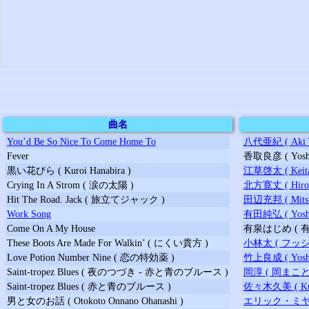
曲名
You’d Be So Nice To Come Home To
八代亜紀 ( Aki Ya
Fever
香取良彦 ( Yoshihi
黒い花びら ( Kuroi Hanabira )
江草啓太 ( Keita 
Crying In A Strom ( 涙の太陽 )
北方寛丈 ( Hirotak
Hit The Road. Jack ( 旅立てジャック )
田辺充邦 ( Mitsuk
Work Song
有田純弘 ( Yoshihi
Come On A My House
有泉はじめ ( 有泉一 )
These Boots Are Made For Walkin’ ( にくい貴方 )
小林太 ( フッシー小林 
Love Potion Number Nine ( 恋の特効薬 )
竹上良成 ( Yoshina
Saint-tropez Blues ( 夜のつづき - 赤と青のブルース )
岡淳 ( 岡まこと ) (
Saint-tropez Blues ( 赤と青のブルース )
佐々木久美 ( Kumi 
男と女のお話 ( Otokoto Onnano Ohanashi )
エリック・ミヤシロ (