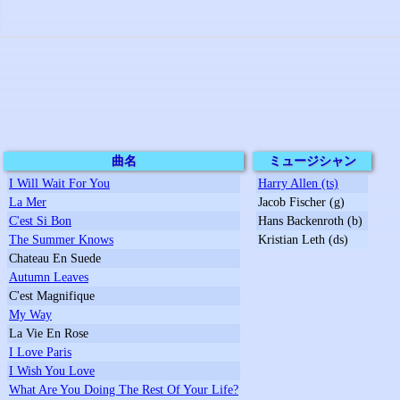
曲名
ミュージシャン
I Will Wait For You
Harry Allen (ts)
La Mer
Jacob Fischer (g)
C'est Si Bon
Hans Backenroth (b)
The Summer Knows
Kristian Leth (ds)
Chateau En Suede
Autumn Leaves
C'est Magnifique
My Way
La Vie En Rose
I Love Paris
I Wish You Love
What Are You Doing The Rest Of Your Life?