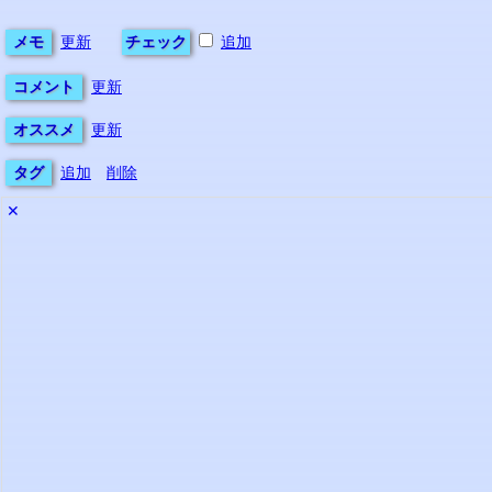
メモ
更新
チェック
追加
コメント
更新
オススメ
更新
タグ
追加
削除
✕