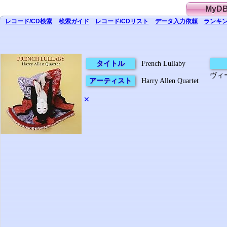
MyD
レコード/CD
検索
検索
ガイド
レコード/CD
リスト
データ
入力依頼
ランキン
タイトル
French Lullaby
ヴィー
アーティスト
Harry Allen Quartet
✕