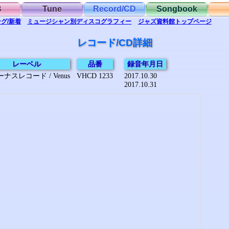
B
Tune
Record/CD
Songbook
グ/新着
ミュージシャン別
ディスコグラフィー
ジャズ資料館
トップ
ページ
レコード/CD詳細
レーベル
品番
録音年月日
ナスレコード / Venus
VHCD 1233
2017.10.30
2017.10.31