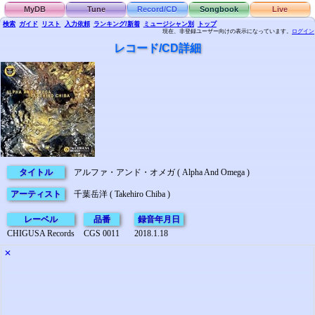
MyDB
Tune
Record/CD
Songbook
Live
検索
ガイド
リスト
入力依頼
ランキング/新着
ミュージシャン別
トップ
現在、非登録ユーザー向けの表示になっています。
ログイン
レコード/CD詳細
タイトル
アルファ・アンド・オメガ ( Alpha And Omega )
アーティスト
千葉岳洋 ( Takehiro Chiba )
レーベル
品番
録音年月日
CHIGUSA Records
CGS 0011
2018.1.18
✕