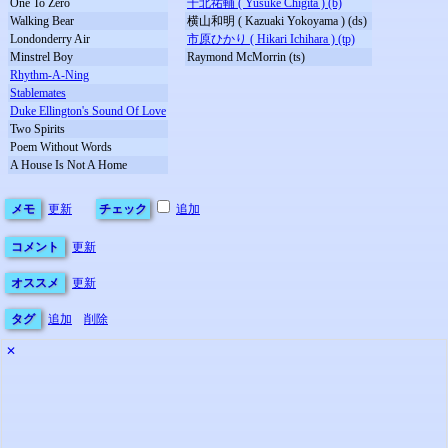
One To Zero
千北祐輔 ( Yusuke Chigita ) (b)
Walking Bear
横山和明 ( Kazuaki Yokoyama ) (ds)
Londonderry Air
市原ひかり ( Hikari Ichihara ) (tp)
Minstrel Boy
Raymond McMorrin (ts)
Rhythm-A-Ning
Stablemates
Duke Ellington's Sound Of Love
Two Spirits
Poem Without Words
A House Is Not A Home
メモ
更新
チェック
追加
コメント
更新
オススメ
更新
タグ
追加
削除
✕