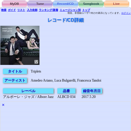
MyDB
Tune
Record/CD
Songbook
Live
検索
ガイド
リスト
入力依頼
ランキング/新着
ミュージシャン別
トップ
現在、非登録ユーザー向けの表示になっています。
ログイン
レコード/CD詳細
タイトル
Triplets
アーティスト
Amedeo Ariano, Luca Bulgarelli, Francesca Tandoi
レーベル
品番
録音年月日
アルボーレ・ジャズ / Albore Jazz
ALBCD 034
2017.5.20
✕