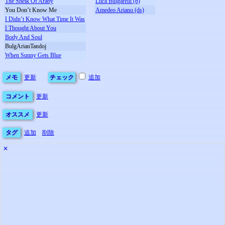
The Sheik Of Araby
Luca Bulgarelli (b)
You Don’t Know Me
Amedeo Ariano (ds)
I Didn’t Know What Time It Was
I Thought About You
Body And Soul
BulgArianTandoj
When Sunny Gets Blue
メモ
更新
チェック
追加
コメント
更新
オススメ
更新
タグ
追加
削除
✕