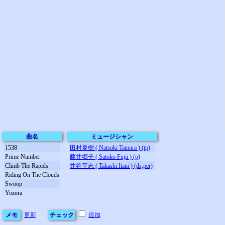
曲名
ミュージシャン
1538
田村夏樹 ( Natsuki Tamura ) (tp)
Prime Number
藤井郷子 ( Satoko Fujii ) (p)
Climb The Rapids
井谷享志 ( Takashi Itani ) (ds,per)
Riding On The Clouds
Swoop
Yozora
メモ
更新
チェック
追加