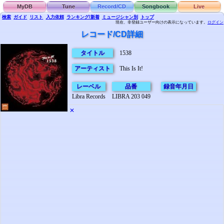
MyDB
Tune
Record/CD
Songbook
Live
検索
ガイド
リスト
入力依頼
ランキング/新着
ミュージシャン別
トップ
現在、非登録ユーザー向けの表示になっています。
ログイン
レコード/CD詳細
タイトル
1538
アーティスト
This Is It!
レーベル
品番
録音年月日
Libra Records
LIBRA 203 049
✕