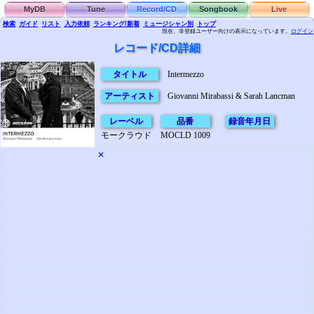
MyDB
Tune
Record/CD
Songbook
Live
検索
ガイド
リスト
入力依頼
ランキング/新着
ミュージシャン別
トップ
現在、非登録ユーザー向けの表示になっています。
ログイン
レコード/CD詳細
タイトル
Intermezzo
アーティスト
Giovanni Mirabassi & Sarah Lancman
レーベル
品番
録音年月日
モークラウド
MOCLD 1009
✕