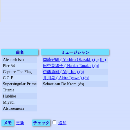
曲名
ミュージシャン
Aleatoricism
岡崎好朗 ( Yoshiro Okazaki ) (tp,flh)
Pier 54
田中菜緒子 ( Naoko Tanaka ) (p)
Capture The Flag
伊藤勇司 ( Yuji Ito ) (b)
C.G.E.
井川晃 ( Akira Igawa ) (ds)
Supersingular Prime
Sebastiaan De Krom (ds)
Titania
Hublike
Miyabi
Alstroemeria
メモ
更新
チェック
追加