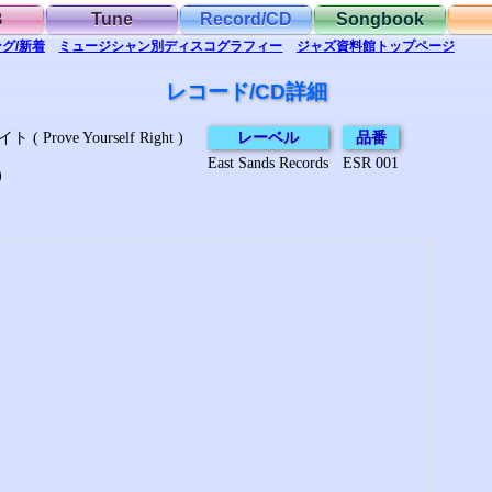
B
Tune
Record/CD
Songbook
グ/新着
ミュージシャン別
ディスコグラフィー
ジャズ資料館
トップ
ページ
レコード/CD詳細
ove Yourself Right )
レーベル
品番
East Sands Records
ESR 001
)