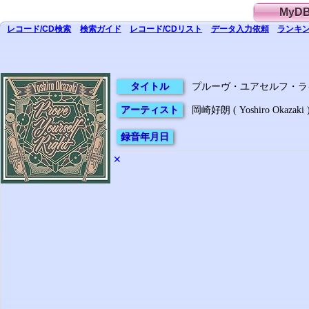
MyD
レコード/CD
検索
検索
ガイド
レコード/CD
リスト
データ
入力依頼
ランキン
タイトル
プルーヴ・ユアセルフ・ライト ( Pr
アーティスト
岡崎好朗 ( Yoshiro Okazaki 
録音年月日
✕