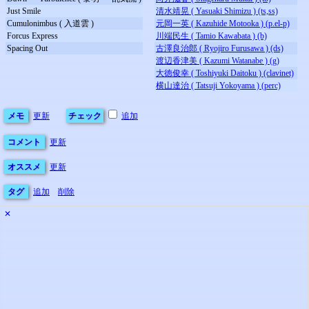
Just Smile
清水靖晃 ( Yasuaki Shimizu ) (ts,ss)
Cumulonimbus ( 入道雲 )
元岡一英 ( Kazuhide Motooka ) (p.el-p)
Forcus Express
川端民生 ( Tamio Kawabata ) (b)
Spacing Out
古澤良治郎 ( Ryojiro Furusawa ) (ds)
渡辺香津美 ( Kazumi Watanabe ) (g)
大徳俊幸 ( Toshiyuki Daitoku ) (clavinet)
横山達治 ( Tatsuji Yokoyama ) (perc)
メモ
更新
チェック
追加
コメント
更新
オススメ
更新
タグ
追加
削除
✕