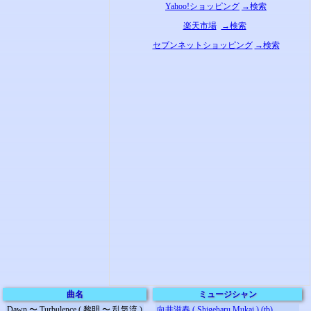
Yahoo!ショッピング
→検索
楽天市場
→検索
セブンネットショッピング
→検索
曲名
ミュージシャン
Dawn 〜 Turbulence ( 黎明 〜 乱気流 )
向井滋春 ( Shigeharu Mukai ) (tb)