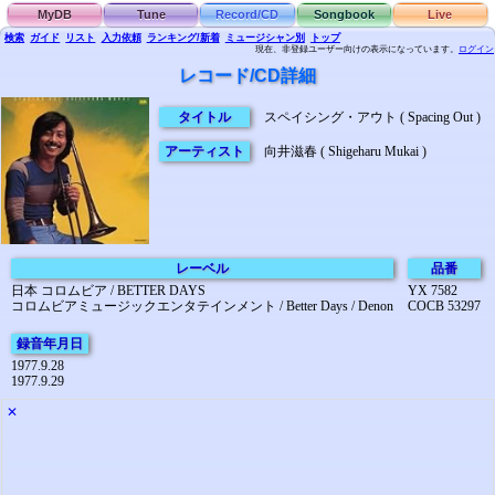
MyDB
Tune
Record/CD
Songbook
Live
検索
ガイド
リスト
入力依頼
ランキング/新着
ミュージシャン別
トップ
現在、非登録ユーザー向けの表示になっています。
ログイン
レコード/CD詳細
タイトル
スペイシング・アウト ( Spacing Out )
アーティスト
向井滋春 ( Shigeharu Mukai )
レーベル
品番
日本 コロムビア / BETTER DAYS
YX 7582
コロムビアミュージックエンタテインメント / Better Days / Denon
COCB 53297
録音年月日
1977.9.28
1977.9.29
✕