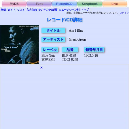
MyDB
Tune
Record/CD
Songbook
Live
検索
ガイド
リスト
入力依頼
ランキング/新着
ミュージシャン別
トップ
現在、非登録ユーザー向けの表示になっています。
ログイン
レコード/CD詳細
タイトル
Am I Blue
アーティスト
Grant Green
レーベル
品番
録音年月日
Blue Note
BLP 4139
1963.5.16
東芝EMI
TOCJ 9249
✕