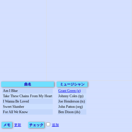
曲名
ミュージシャン
Am I Blue
Grant Green (g)
Take These Chains From My Heart
Johnny Coles (tp)
I Wanna Be Loved
Joe Henderson (ts)
Sweet Slumber
John Patton (org)
For All We Know
Ben Dixon (ds)
メモ
更新
チェック
追加