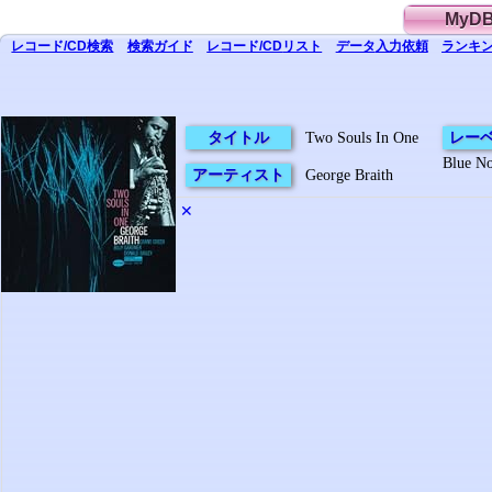
MyD
レコード/CD
検索
検索
ガイド
レコード/CD
リスト
データ
入力依頼
ランキン
タイトル
Two Souls In One
レー
Blue No
アーティスト
George Braith
✕