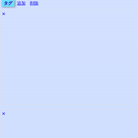
タグ
追加
削除
✕
✕