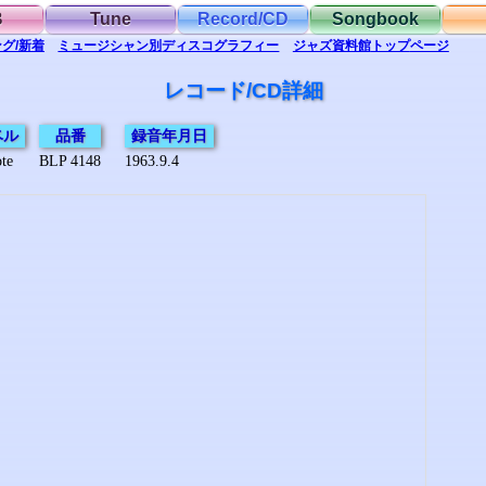
B
Tune
Record/CD
Songbook
グ/新着
ミュージシャン別
ディスコグラフィー
ジャズ資料館
トップ
ページ
レコード/CD詳細
ベル
品番
録音年月日
te
BLP 4148
1963.9.4