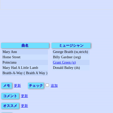
曲名
ミュージシャン
Mary Ann
George Braith (ss,strich)
Home Street
Billy Gardner (org)
Poinciana
Grant Green (g)
Mary Had A Little Lamb
Donald Bailey (ds)
Braith-A-Way ( Braith A Way )
メモ
更新
チェック
追加
コメント
更新
オススメ
更新