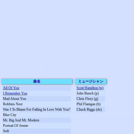
曲名
ミュージシャン
All Of You
Scott Hamilton (ts)
I Remember You
John Bunch (p)
Mad About You
Chris Flory (g)
Robbins Nest
Phil Flanigan (b)
Was I To Blame For Falling In Love With You?
Chuck Riggs (ds)
Blue City
Mr. Big And Mr. Modern
Portrait Of Jennie
Soft