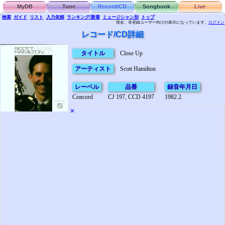
MyDB
Tune
Record/CD
Songbook
Live
検索
ガイド
リスト
入力依頼
ランキング/新着
ミュージシャン別
トップ
現在、非登録ユーザー向けの表示になっています。
ログイン
レコード/CD詳細
タイトル
Close Up
アーティスト
Scott Hamilton
レーベル
品番
録音年月日
Concord
CJ 197, CCD 4197
1982.2.
✕