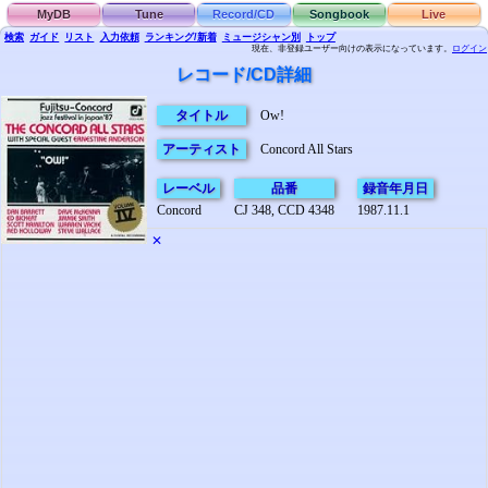
MyDB
Tune
Record/CD
Songbook
Live
検索
ガイド
リスト
入力依頼
ランキング/新着
ミュージシャン別
トップ
現在、非登録ユーザー向けの表示になっています。
ログイン
レコード/CD詳細
タイトル
Ow!
アーティスト
Concord All Stars
レーベル
品番
録音年月日
Concord
CJ 348, CCD 4348
1987.11.1
✕