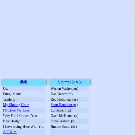
曲名
ミュージシャン
Ow
Warren Vache (cor)
Fungi Mama
Dan Banett (tb)
Tenderly
Red Holloway (as)
My Shining Hour
Scott Hamilton (ts)
I'll Close My Eyes
Ed Bickert (g)
Why Did I Choose You
Dave McKenna (p)
Blue Hodge
Steve Wallace (b)
I Love Being Here With You
Jimmie Smith (ds)
All Blues