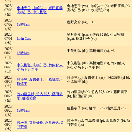
2026/
倉地恵子 (vo), 山崎弘一 (b), 米田正義 (p),
倉地恵子, 山崎弘一, 米田正義,
07/03
高橋知己 (ts), 中矢彬弘 (ds)
高橋知己, 中矢彬弘
(金)
2026/
鹿野亮介 (as), +3
07/02
19時Jam
(木)
2026/
望月保孝 (p,arr), 佐藤忍 (b), 小田智昭
07/01
Latin Cats
(cga), 稲葉社子 (vo)
(水)
2026/
中矢彬弘 (ds), 高橋知己 (ts), +3
06/28
15時Jam
(日)
2026/
中矢彬弘 (ds), 高橋知己 (ts), 竹内郁人
中矢彬弘, 高橋知己, 竹内郁人,
06/28
(as), 小高トシユキ (b)
小高トシユキ
(日)
2026/
渡邉晃 (p), 渡邊健士 (as), 小松誠幸 (el-b),
渡邉晃, 渡邊健士, 小松誠幸, 小
06/27
小原慎平 (ds)
原慎平
(土)
2026/
竹内亜里紗 (p), 竹内郁人 (as), 藤田耕平
竹内亜里紗, 竹内郁人, 藤田耕
06/26
(b), 柳沼佑育 (ds)
平, 柳沼佑育
(金)
2026/
佐藤恭子 (as), 柳準一 (p), 楠井五月 (b)
06/25
19時Jam
(木)
2026/
若松孝 (ts), 寺島優樹 (p), 永見寿久 (b), 新
若松孝, 寺島優樹, 永見寿久, 新
06/24
谷芳勇 (ds)
谷芳勇
(水)