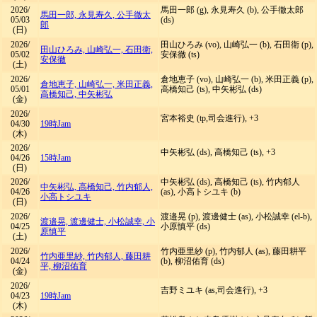
2026/
馬田一郎 (g), 永見寿久 (b), 公手徹太郎
馬田一郎, 永見寿久, 公手徹太
05/03
(ds)
郎
(日)
2026/
田山ひろみ (vo), 山崎弘一 (b), 石田衛 (p),
田山ひろみ, 山崎弘一, 石田衛,
05/02
安保徹 (ts)
安保徹
(土)
2026/
倉地恵子 (vo), 山崎弘一 (b), 米田正義 (p),
倉地恵子, 山崎弘一, 米田正義,
05/01
高橋知己 (ts), 中矢彬弘 (ds)
高橋知己, 中矢彬弘
(金)
2026/
宮本裕史 (tp,司会進行), +3
04/30
19時Jam
(木)
2026/
中矢彬弘 (ds), 高橋知己 (ts), +3
04/26
15時Jam
(日)
2026/
中矢彬弘 (ds), 高橋知己 (ts), 竹内郁人
中矢彬弘, 高橋知己, 竹内郁人,
04/26
(as), 小高トシユキ (b)
小高トシユキ
(日)
2026/
渡邉晃 (p), 渡邊健士 (as), 小松誠幸 (el-b),
渡邉晃, 渡邊健士, 小松誠幸, 小
04/25
小原慎平 (ds)
原慎平
(土)
2026/
竹内亜里紗 (p), 竹内郁人 (as), 藤田耕平
竹内亜里紗, 竹内郁人, 藤田耕
04/24
(b), 柳沼佑育 (ds)
平, 柳沼佑育
(金)
2026/
吉野ミユキ (as,司会進行), +3
04/23
19時Jam
(木)