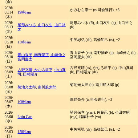
(金)
2026/
かみむら泰一 (ts,司会進行), +3
05/14
19時Jam
(木)
2026/
尾形みつる (fl), 山口友生 (g), 山口裕之
尾形みつる, 山口友生, 山口裕
05/13
(b)
之
(水)
2026/
中矢彬弘 (ds), 高橋知己 (ts), +2
05/10
15時Jam
(日)
2026/
青山香子 (vo), 南野陽正 (p), 山崎伸之 (b),
青山香子, 南野陽正, 山崎伸之,
05/10
宮岡慶太 (ds)
宮岡慶太
(日)
2026/
古野充晴 (as), かむろ耕平 (g), 中山真司
古野充晴, かむろ耕平, 中山真
05/09
(b), 田村陽介 (ds)
司, 田村陽介
(土)
2026/
菊池光太郎 (b), 南川航太郎 (p)
05/08
菊池光太郎, 南川航太郎
(金)
2026/
鹿野亮介 (ts,司会進行), +3
05/07
19時Jam
(木)
2026/
望月保孝 (p,arr), 佐藤忍 (b), 小田智昭
05/06
Latin Cats
(cga), 稲葉社子 (vo)
(水)
2026/
中矢彬弘 (ds), 高橋知己 (ts), +2
05/03
15時Jam
(日)