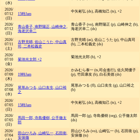
(水)
2026/
中矢彬弘 (ds), 高橋知己 (ts), +2
07/12
15時Jam
(日)
2026/
青山香子 (vo), 南野陽正 (p), 山崎伸之 (b),
青山香子, 南野陽正, 山崎伸之,
07/12
海老沢幸二 (ds)
海老沢幸二
(日)
2026/
古野充晴 (as), 佐山こうた (p), 中山真司
古野充晴, 佐山こうた, 中山真
07/11
(b), 二本松義史 (ds)
司, 二本松義史
(土)
2026/
菊池光太郎 (b), +2
07/10
菊池光太郎 +2
(金)
2026/
かみむら泰一 (ts,司会進行), 佐久間優子
07/09
19時Jam
(p), 竹田康友 (b), 白石美徳 (ds)
(木)
2026/
尾形みつる (fl), 山口友生 (g), 山口裕之
尾形みつる, 山口友生, 山口裕
07/08
(b)
之
(水)
2026/
中矢彬弘 (ds), 高橋知己 (ts), +2
07/05
15時Jam
(日)
2026/
馬田一郎 (g), 寺島優樹 (org), 公手徹太郎
馬田一郎, 寺島優樹, 公手徹太
07/05
(ds)
郎
(日)
2026/
田山ひろみ (vo), 山崎弘一 (b), 石田衛 (p),
田山ひろみ, 山崎弘一, 石田衛,
07/04
安保徹 (ts)
安保徹
(土)