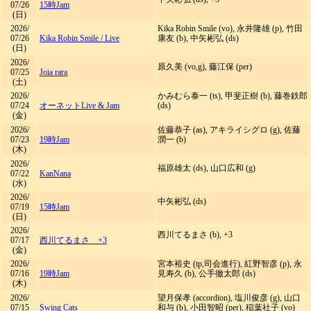
07/26
15時Jam
(日)
2026/
Kika Robin Smile (vo), 永井隆雄 (p), 竹田
07/26
Kika Robin Smile
/
Live
康友 (b), 中矢彬弘 (ds)
(日)
2026/
原久美 (vo,g), 藤江保 (per)
07/25
Joia rara
(土)
2026/
かみむら泰一 (ts), 甲斐正樹 (b), 藤巻鉄郎
07/24
オーネットLive & Jam
(ds)
(金)
2026/
佐藤恭子 (as), アキライシグロ (g), 佐藤
07/23
19時Jam
潤一 (b)
(木)
2026/
福原雄太 (ds), 山口広和 (g)
07/22
KanNana
(水)
2026/
中矢彬弘 (ds)
07/19
15時Jam
(日)
2026/
西川てるまさ (b), +3
07/17
西川てるまさ +3
(金)
2026/
宮本裕史 (tp,司会進行), 紅野智彦 (p), 永
07/16
19時Jam
見寿久 (b), 公手徹太郎 (ds)
(木)
2026/
望月保孝 (accordion), 塩川俊彦 (g), 山口
07/15
Swing Cats
和与 (b), 小田智昭 (per), 稲葉社子 (vo)