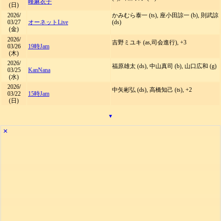
峰麻衣子
(日)
2026/
かみむら泰一 (ts), 座小田諒一 (b), 則武諒
03/27
オーネットLive
(ds)
(金)
2026/
吉野ミユキ (as,司会進行), +3
03/26
19時Jam
(木)
2026/
福原雄太 (ds), 中山真司 (b), 山口広和 (g)
03/25
KanNana
(水)
2026/
中矢彬弘 (ds), 高橋知己 (ts), +2
03/22
15時Jam
(日)
▾
✕