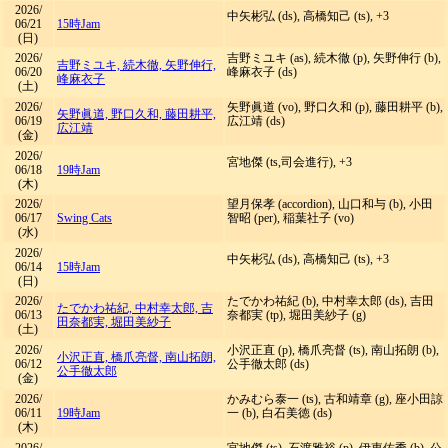
2026/
中矢彬弘 (ds), 高橋知己 (ts), +3
06/21
15時Jam
(日)
2026/
吉野ミユキ (as), 続木徹 (p), 矢野伸行 (b),
吉野ミユキ, 続木徹, 矢野伸行,
06/20
峰麻衣子 (ds)
峰麻衣子
(土)
2026/
矢野眞道 (vo), 野口久和 (p), 藤田耕平 (b),
矢野眞道, 野口久和, 藤田耕平,
06/19
広江靖 (ds)
広江靖
(金)
2026/
宮地傑 (ts,司会進行), +3
06/18
19時Jam
(木)
2026/
望月保孝 (accordion), 山口和与 (b), 小田
06/17
Swing Cats
智昭 (per), 稲葉社子 (vo)
(水)
2026/
中矢彬弘 (ds), 高橋知己 (ts), +3
06/14
15時Jam
(日)
2026/
たでかわ祐紀 (b), 中村幸太郎 (ds), 吉田
たでかわ祐紀, 中村幸太郎, 吉
06/13
奈都実 (tp), 堀田美紗子 (g)
田奈都実, 堀田美紗子
(土)
2026/
小沢正直 (p), 橋爪亮督 (ts), 南山拓朗 (b),
小沢正直, 橋爪亮督, 南山拓朗,
06/12
公手徹太郎 (ds)
公手徹太郎
(金)
2026/
かみむら泰一 (ts), 古和靖章 (g), 座小田諒
06/11
19時Jam
一 (b), 白石美徳 (ds)
(木)