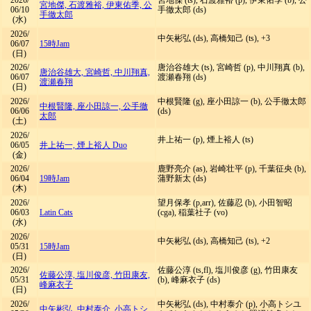
2026/
宮地傑 (ts), 石渡雅裕 (p), 伊東佑季 (b), 公
宮地傑, 石渡雅裕, 伊東佑季, 公
06/10
手徹太郎 (ds)
手徹太郎
(水)
2026/
中矢彬弘 (ds), 高橋知己 (ts), +3
06/07
15時Jam
(日)
2026/
唐治谷雄大 (ts), 宮崎哲 (p), 中川翔真 (b),
唐治谷雄大, 宮崎哲, 中川翔真,
06/07
渡瀬春翔 (ds)
渡瀬春翔
(日)
2026/
中根賢隆 (g), 座小田諒一 (b), 公手徹太郎
中根賢隆, 座小田諒一, 公手徹
06/06
(ds)
太郎
(土)
2026/
井上祐一 (p), 煙上裕人 (ts)
06/05
井上祐一, 煙上裕人 Duo
(金)
2026/
鹿野亮介 (as), 岩崎壮平 (p), 千葉征央 (b),
06/04
19時Jam
蒲野新太 (ds)
(木)
2026/
望月保孝 (p,arr), 佐藤忍 (b), 小田智昭
06/03
Latin Cats
(cga), 稲葉社子 (vo)
(水)
2026/
中矢彬弘 (ds), 高橋知己 (ts), +2
05/31
15時Jam
(日)
2026/
佐藤公淳 (ts,fl), 塩川俊彦 (g), 竹田康友
佐藤公淳, 塩川俊彦, 竹田康友,
05/31
(b), 峰麻衣子 (ds)
峰麻衣子
(日)
2026/
中矢彬弘 (ds), 中村泰介 (p), 小高トシユ
中矢彬弘, 中村泰介, 小高トシ