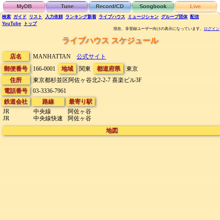
MyDB
Tune
Record/CD
Songbook
Live
検索
ガイド
リスト
入力依頼
ランキング
新着
ライブハウス
ミュージシャン
グループ団体
配信
YouTube
トップ
現在、非登録ユーザー向けの表示になっています。
ログイン
ライブハウス スケジュール
店名
MANHATTAN
公式サイト
郵便番号
166-0001
地域
関東
都道府県
東京
住所
東京都杉並区阿佐ヶ谷北2-2-7
喜楽ビル3F
電話番号
03-3336-7961
鉄道会社
路線
最寄り駅
JR
中央線
阿佐ヶ谷
JR
中央線快速
阿佐ヶ谷
地図