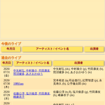
今後のライブ
年月日
アーティスト
/
イベント名
出演者
過去のライブ
年月日
アーティスト
/
イベント名
出演者
2026/
中矢彬弘 (ds), 中村泰介 (p), 竹田康友 (b),
中矢彬弘, 中村泰介, 竹田康友,
07/31
照沼健多 (ts), あさおかゆう (ts)
照沼健多, あさおかゆう
(金)
2026/
宮本裕史 (tp,司会進行), 紅野智彦 (p), 永
07/30
19時Jam
見寿久 (b), 公手徹太郎 (ds)
(木)
2026/
佐藤公淳 (ts,fl), 塩川俊彦 (g), 竹田康友
佐藤公淳, 塩川俊彦, 竹田康友,
07/29
(b), 峰麻衣子 (ds)
峰麻衣子
(水)
2026/
中矢彬弘 (ds), +3