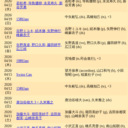
2026/
若松孝 (ts), 寺島優樹 (p), 永見寿久 (b), 新
若松孝, 寺島優樹, 永見寿久, 新
04/22
谷芳勇 (ds)
谷芳勇
(水)
2026/
中矢彬弘 (ds), 高橋知己 (ts), +3
04/19
15時Jam
(日)
2026/
吉野ミユキ (as), 続木徹 (p), 矢野伸行 (b),
吉野ミユキ, 続木徹, 矢野伸行,
04/18
峰麻衣子 (ds)
峰麻衣子
(土)
2026/
矢野真道 (vo), 野口久和 (p), 藤田耕平 (b),
矢野真道, 野口久和, 藤田耕平,
04/17
広江靖 (ds)
広江靖
(金)
2026/
宮地傑 (ts,司会進行), +3
04/16
19時Jam
(木)
2026/
望月保孝 (accordion), 山口和与 (b), 小田
04/15
Swing Cats
智昭 (per), 稲葉社子 (vo)
(水)
2026/
中矢彬弘 (ds), 高橋知己 (ts), +3
04/12
15時Jam
(日)
2026/
唐治谷雄大 (sax), 久米雅之 (ds)
04/12
唐治谷雄大 3 + 久米雅之
(日)
2026/
加藤大斗 (b), 堀田美紗子 (g), 吉田奈都実
加藤大斗, 堀田美紗子, 吉田奈
04/11
(tp), 山崎奈美子 (ds)
都実, 山崎奈美子
(土)
2026/
小沢正直 (p), 橋爪亮督 (ts), 南山拓朗 (b),