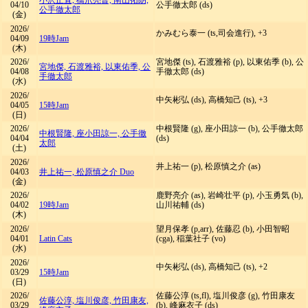
小沢正直, 橋爪亮督, 南山拓朗,
04/10
公手徹太郎 (ds)
公手徹太郎
(金)
2026/
かみむら泰一 (ts,司会進行), +3
04/09
19時Jam
(木)
2026/
宮地傑 (ts), 石渡雅裕 (p), 以東佑季 (b), 公
宮地傑, 石渡雅裕, 以東佑季, 公
04/08
手徹太郎 (ds)
手徹太郎
(水)
2026/
中矢彬弘 (ds), 高橋知己 (ts), +3
04/05
15時Jam
(日)
2026/
中根賢隆 (g), 座小田諒一 (b), 公手徹太郎
中根賢隆, 座小田諒一, 公手徹
04/04
(ds)
太郎
(土)
2026/
井上祐一 (p), 松原慎之介 (as)
04/03
井上祐一, 松原慎之介 Duo
(金)
2026/
鹿野亮介 (as), 岩崎壮平 (p), 小玉勇気 (b),
04/02
19時Jam
山川祐輔 (ds)
(木)
2026/
望月保孝 (p,arr), 佐藤忍 (b), 小田智昭
04/01
Latin Cats
(cga), 稲葉社子 (vo)
(水)
2026/
中矢彬弘 (ds), 高橋知己 (ts), +2
03/29
15時Jam
(日)
2026/
佐藤公淳 (ts,fl), 塩川俊彦 (g), 竹田康友
佐藤公淳, 塩川俊彦, 竹田康友,
03/29
(b), 峰麻衣子 (ds)