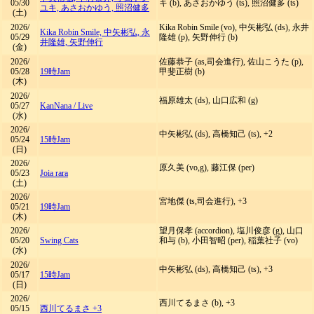
05/30
キ (b), あさおかゆう (ts), 照沼健多 (ts)
ユキ, あさおかゆう, 照沼健多
(土)
2026/
Kika Robin Smile (vo), 中矢彬弘 (ds), 永井
Kika Robin Smile, 中矢彬弘, 永
05/29
隆雄 (p), 矢野伸行 (b)
井隆雄, 矢野伸行
(金)
2026/
佐藤恭子 (as,司会進行), 佐山こうた (p),
05/28
19時Jam
甲斐正樹 (b)
(木)
2026/
福原雄太 (ds), 山口広和 (g)
05/27
KanNana
/
Live
(水)
2026/
中矢彬弘 (ds), 高橋知己 (ts), +2
05/24
15時Jam
(日)
2026/
原久美 (vo,g), 藤江保 (per)
05/23
Joia rara
(土)
2026/
宮地傑 (ts,司会進行), +3
05/21
19時Jam
(木)
2026/
望月保孝 (accordion), 塩川俊彦 (g), 山口
05/20
Swing Cats
和与 (b), 小田智昭 (per), 稲葉社子 (vo)
(水)
2026/
中矢彬弘 (ds), 高橋知己 (ts), +3
05/17
15時Jam
(日)
2026/
西川てるまさ (b), +3
05/15
西川てるまさ +3