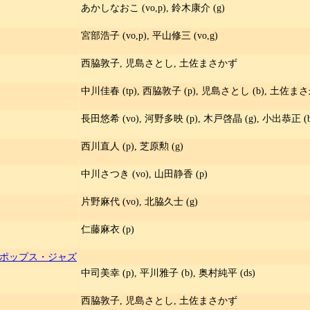
あかしなおこ (vo,p), 鈴木康介 (g)
宮部浩子 (vo,p), 平山修三 (vo,g)
西脇敦子, 児島さとし, 土佐まさかず
中川佳春 (tp), 西脇敦子 (p), 児島さとし (b), 土佐まさか
長田悠希 (vo), 河野多映 (p), 木戸啓晶 (g), 小出恭正 (b
西川直人 (p), 芝原勲 (g)
中川さつき (vo), 山田静香 (p)
片野麻代 (vo), 北脇久士 (g)
仁藤麻衣 (p)
ポップス・ジャズ
中司美幸 (p), 平川雅子 (b), 奥村純平 (ds)
西脇敦子, 児島さとし, 土佐まさかず