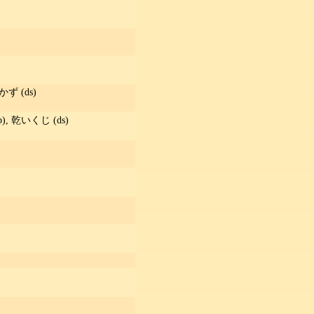
ず (ds)
), 乾いくじ (ds)