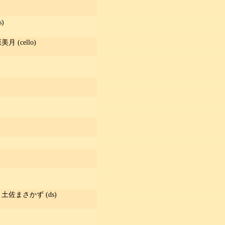
)
月 (cello)
), 土佐まさかず (ds)