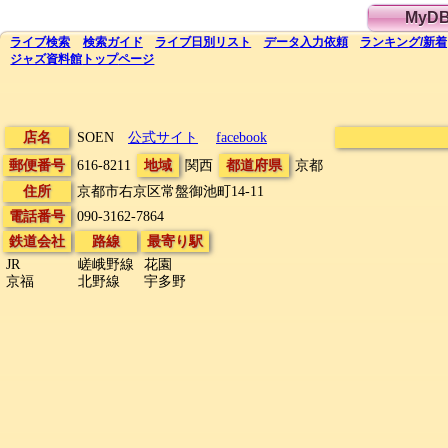
MyD
ライブ
検索
検索
ガイド
ライブ日別
リスト
データ
入力依頼
ランキング
/
新着
ジャズ資料館
トップ
ページ
店名
SOEN
公式サイト
facebook
郵便番号
616-8211
地域
関西
都道府県
京都
住所
京都市右京区常盤御池町14-11
電話番号
090-3162-7864
鉄道会社
路線
最寄り駅
JR
嵯峨野線
花園
京福
北野線
宇多野