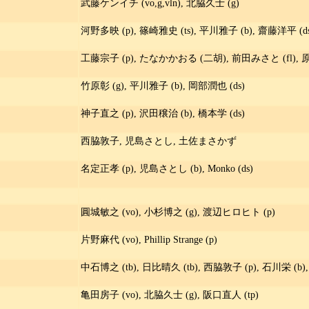
武藤ケンイチ (vo,g,vln), 北脇久士 (g)
河野多映 (p), 篠崎雅史 (ts), 平川雅子 (b), 齋藤洋平 (ds
工藤宗子 (p), たなかかおる (二胡), 前田みさと (fl), 原美
竹原彰 (g), 平川雅子 (b), 岡部潤也 (ds)
神子直之 (p), 沢田穣治 (b), 橋本学 (ds)
西脇敦子, 児島さとし, 土佐まさかず
名定正孝 (p), 児島さとし (b), Monko (ds)
圓城敏之 (vo), 小杉博之 (g), 渡辺ヒロヒト (p)
片野麻代 (vo), Phillip Strange (p)
中石博之 (tb), 日比晴久 (tb), 西脇敦子 (p), 石川栄 (b
亀田房子 (vo), 北脇久士 (g), 阪口直人 (tp)