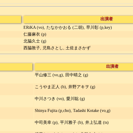
出演者
ERiKA (vo), たなかかおる (二胡), 早川彰 (p,key)
仁藤麻衣 (p)
北脇久士 (g)
西脇敦子, 児島さとし, 土佐まさかず
出演者
平山修三 (vo,g), 田中晴之 (g)
こうやま正人 (b), 井野アキヲ (g)
中川さつき (vo), 愛川聡 (g)
Shinya Fujita (p,cho), Tadashi Kotake (vo,g)
中司美幸 (p), 平川雅子 (b), 井上弘道 (ts)