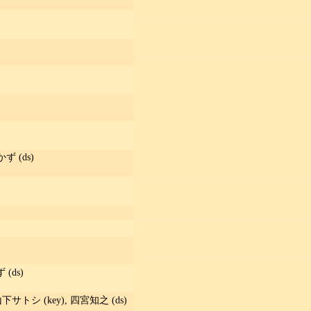
ず (ds)
(ds)
 山下サトシ (key), 四宮知之 (ds)