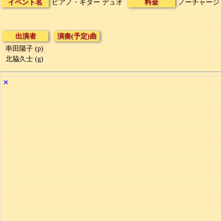
イベント名
ピアノ・ギター デュオ
料金
ノーチャージ
出演者
演奏(予定)曲
串田陽子 (p)
北脇久士 (g)
✕