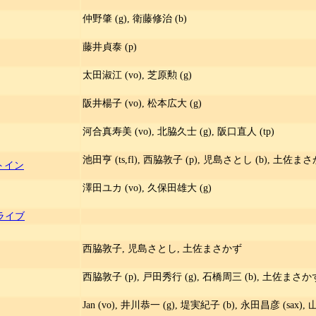
仲野肇 (g), 衛藤修治 (b)
藤井貞泰 (p)
太田淑江 (vo), 芝原勲 (g)
阪井楊子 (vo), 松本広大 (g)
河合真寿美 (vo), 北脇久士 (g), 阪口直人 (tp)
池田亨 (ts,fl), 西脇敦子 (p), 児島さとし (b), 土佐まさか
ットイン
澤田ユカ (vo), 久保田雄大 (g)
 ライブ
西脇敦子, 児島さとし, 土佐まさかず
西脇敦子 (p), 戸田秀行 (g), 石橋周三 (b), 土佐まさかず 
Jan (vo), 井川恭一 (g), 堤実紀子 (b), 永田昌彦 (sax),