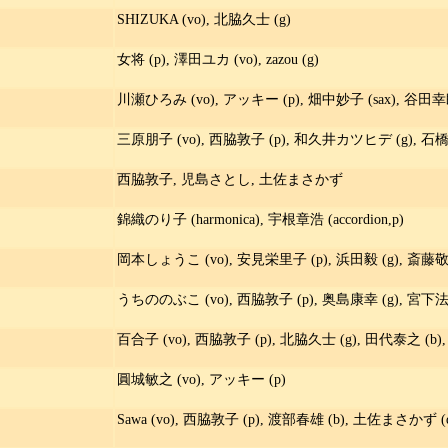
SHIZUKA (vo), 北脇久士 (g)
女将 (p), 澤田ユカ (vo), zazou (g)
川瀬ひろみ (vo), アッキー (p), 畑中妙子 (sax), 谷田幸郎 
三原朋子 (vo), 西脇敦子 (p), 和久井カツヒデ (g), 石橋
西脇敦子, 児島さとし, 土佐まさかず
錦織のり子 (harmonica), 宇根章浩 (accordion,p)
岡本しょうこ (vo), 安見栄里子 (p), 浜田毅 (g), 斎藤敬
うちののぶこ (vo), 西脇敦子 (p), 奥島康幸 (g), 宮下法
百合子 (vo), 西脇敦子 (p), 北脇久士 (g), 田代泰之 (b)
圓城敏之 (vo), アッキー (p)
Sawa (vo), 西脇敦子 (p), 渡部春雄 (b), 土佐まさかず (d