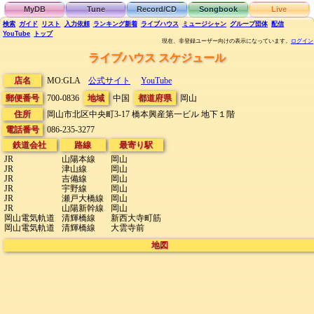
MyDB
Tune
Record/CD
Songbook
Live
検索
ガイド
リスト
入力依頼
ランキング
新着
ライブハウス
ミュージシャン
グループ団体
配信
YouTube
トップ
現在、非登録ユーザー向けの表示になっています。
ログイン
ライブハウス スケジュール
店名
MO:GLA
公式サイト
YouTube
郵便番号
700-0836
地域
中国
都道府県
岡山
住所
岡山市北区中央町3-17
橋本興産第一ビル 地下１階
電話番号
086-235-3277
鉄道会社
路線
最寄り駅
JR
山陽本線
岡山
JR
津山線
岡山
JR
吉備線
岡山
JR
宇野線
岡山
JR
瀬戸大橋線
岡山
JR
山陽新幹線
岡山
岡山電気軌道
清輝橋線
新西大寺町筋
岡山電気軌道
清輝橋線
大雲寺前
地図