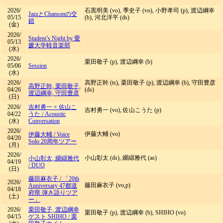
2026/
石黒明美 (vo), 季史子 (vo), 小野孝司 (p), 渡辺綱幸
JazzとChansonの交
05/15
(b), 河北洋平 (ds)
錯
(金)
2026/
Student’s Night by 愛
05/13
媛大学軽音楽部
(水)
2026/
栗田敬子 (p), 渡辺綱幸 (b)
05/06
Session
(水)
2026/
高野正幹 (ts), 栗田敬子 (p), 渡辺綱幸 (b), 守田豊彦
高野正幹, 栗田敬子,
04/26
(ds)
渡辺綱幸, 守田豊彦
(日)
2026/
吉村勇一 × 佐山こ
吉村勇一 (vo), 佐山こうた (p)
04/22
うた
/
Acoustic
(水)
Conversation
2026/
伊藤大輔 (vo)
伊藤大輔
/
Voice
04/20
Solo 20周年ツアー
(月)
2026/
小山彰太 (ds), 纐纈雅代 (as)
小山彰太, 纐纈雅代
04/19
/
DUO
(日)
藤田麻衣子
/
「20th
2026/
藤田麻衣子 (vo,p)
Anniversary 47都道
04/18
府県 弾き語りツア
(土)
ー」
2026/
栗田敬子, 渡辺綱幸
栗田敬子 (p), 渡辺綱幸 (b), SHIHO (vo)
04/15
ゲスト SHIHO
/
栗