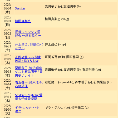
2026/
栗田敬子 (p), 渡辺綱幸 (b)
03/04
Session
(水)
2026/
植田真梨恵 (vo,g)
03/01
植田真梨恵
(日)
2026/
愛媛シャンソン愛
02/22
好会 〜愛を歌う〜
(日)
2026/
井上昌己 (vo,p)
井上昌己
/
記憶のバ
02/21
イブル
(土)
2026/
正岡省吾 (talk), 関家雅司 (g)
正岡省吾 with 関家
02/19
雅司
/
Talk & Live
(木)
2026/
栗田敬子, 渡辺綱幸
栗田敬子 (p), 渡辺綱幸 (b), 石黒明美 (vo)
02/18
ゲスト石黒明美
/
栗
(水)
田敬子ナイト
2026/
右近健一 (vo,ukulele), 鈴木瑶子 (p), 石橋采佳 (tb)
右近健一, 鈴木瑶子,
02/14
石橋采佳
(土)
2026/
Student’s Night by 愛
02/11
媛大学軽音楽部
(水)
2026/
ギラ・ジルカ (vo), 竹中俊二 (g)
ギラ•ジルカ × 竹中
02/10
俊二
(火)