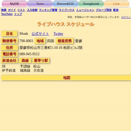
MyDB
Tune
Record/CD
Songbook
Live
検索
ガイド
リスト
入力依頼
ランキング
新着
ライブハウス
ミュージシャン
グループ団体
配信
YouTube
トップ
現在、非登録ユーザー向けの表示になっています。
ログイン
ライブハウス スケジュール
店名
Monk
公式サイト
Twitter
郵便番号
790-0003
地域
四国
都道府県
愛媛
住所
愛媛県松山市三番町1-10-16
相原ビル2階
電話番号
089-945-9512
鉄道会社
路線
最寄り駅
JR
予讃線
松山
伊予鉄道
城南線
大街道
地図