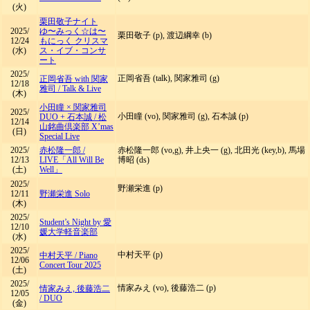
(火)
栗田敬子ナイト
2025/
ゆ〜みっく☆は〜
栗田敬子 (p), 渡辺綱幸 (b)
12/24
もにっく クリスマ
(水)
ス・イブ・コンサ
ート
2025/
正岡省吾 (talk), 関家雅司 (g)
正岡省吾 with 関家
12/18
雅司
/
Talk & Live
(木)
小田瞳 × 関家雅司
2025/
小田瞳 (vo), 関家雅司 (g), 石本誠 (p)
DUO + 石本誠
/
松
12/14
山銘曲倶楽部 X’mas
(日)
Special Live
2025/
赤松隆一郎
/
赤松隆一郎 (vo,g), 井上央一 (g), 北田光 (key,b), 馬場
12/13
LIVE「All Will Be
博昭 (ds)
(土)
Well」
2025/
野瀬栄進 (p)
12/11
野瀬栄進 Solo
(木)
2025/
Student’s Night by 愛
12/10
媛大学軽音楽部
(水)
2025/
中村天平 (p)
中村天平
/
Piano
12/06
Concert Tour 2025
(土)
2025/
情家みえ (vo), 後藤浩二 (p)
情家みえ, 後藤浩二
12/05
/
DUO
(金)