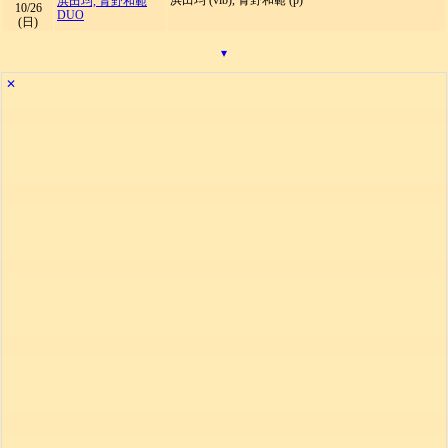
浜田均 (vib), 青野和範 (p)
浜田均, 青野和範
10/26
DUO
(日)
▾
✕