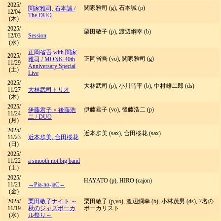
2025/
関家雅司 (g), 石本誠 (p)
関家雅司, 石本誠
/
12/04
The DUO
(木)
2025/
栗田敬子 (p), 渡辺綱幸 (b)
12/03
Session
(水)
正岡省吾 with 関家
2025/
正岡省吾 (vo), 関家雅司 (g)
雅司
/
MONK 40th
11/29
Anniversary Special
(土)
Live
2025/
大林武司 (p), 小川晋平 (b), 中村雄二郎 (ds)
11/27
大林武司トリオ
(木)
2025/
伊藤君子 (vo), 後藤浩二 (p)
伊藤君子 × 後藤浩
11/24
二
/
DUO
(月)
2025/
近本歩美 (sax), 合田桜花 (sax)
11/23
近本歩美, 合田桜花
(日)
2025/
11/22
a smooth not big band
(土)
2025/
HAYATO (p), HIRO (cajon)
11/21
→Pia-no-jaC←
(金)
2025/
栗田敬子ナイト ～
栗田敬子 (p,vo), 渡辺綱幸 (b), 小林茂男 (ds), 7名の
11/19
秋のジャズボーカ
ボーカリスト
(水)
ル祭り～