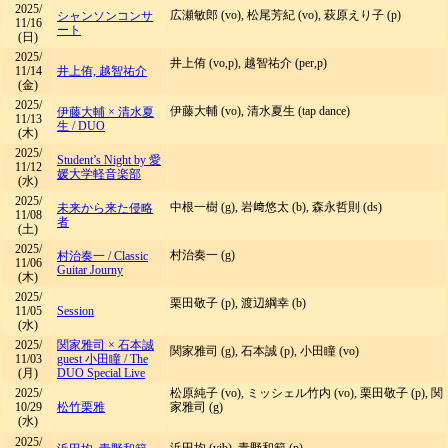
2025/
広瀬敏郎 (vo), 松尾芳紀 (vo), 萩原えり子 (p)
シャンソンコンサ
11/16
ート
(日)
2025/
井上侑 (vo,p), 越智祐介 (per,p)
11/14
井上侑, 越智祐介
(金)
2025/
伊藤大輔 (vo), 清水夏生 (tap dance)
伊藤大輔 × 清水夏
11/13
生
/
DUO
(木)
2025/
Student’s Night by 愛
11/12
媛大学軽音楽部
(水)
2025/
中根一樹 (g), 岩﨑悠太 (b), 森永哲則 (ds)
未来から来た侵略
11/08
者
(土)
2025/
村治奏一 (g)
村治奏一
/
Classic
11/06
Guitar Journy
(木)
2025/
栗田敬子 (p), 渡辺綱幸 (b)
11/05
Session
(水)
2025/
関家雅司 × 石本誠
関家雅司 (g), 石本誠 (p), 小田瞳 (vo)
11/03
guest 小田瞳
/
The
(月)
DUO Special Live
2025/
松原純子 (vo), ミッシェル竹内 (vo), 栗田敬子 (p), 関
10/29
松竹栗雅
家雅司 (g)
(水)
2025/