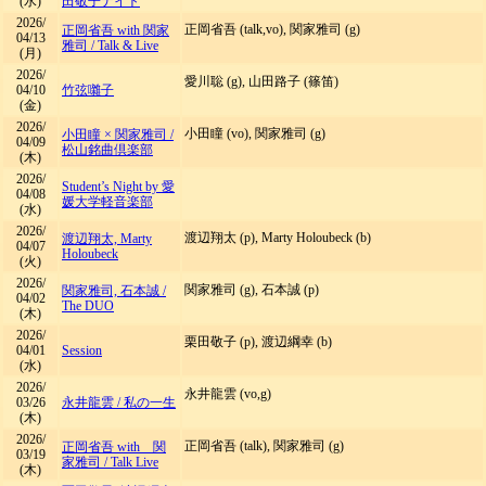
(水)
田敬子ナイト
2026/
正岡省吾 (talk,vo), 関家雅司 (g)
正岡省吾 with 関家
04/13
雅司
/
Talk & Live
(月)
2026/
愛川聡 (g), 山田路子 (篠笛)
04/10
竹弦囃子
(金)
2026/
小田瞳 (vo), 関家雅司 (g)
小田瞳 × 関家雅司
/
04/09
松山銘曲倶楽部
(木)
2026/
Student’s Night by 愛
04/08
媛大学軽音楽部
(水)
2026/
渡辺翔太 (p), Marty Holoubeck (b)
渡辺翔太, Marty
04/07
Holoubeck
(火)
2026/
関家雅司 (g), 石本誠 (p)
関家雅司, 石本誠
/
04/02
The DUO
(木)
2026/
栗田敬子 (p), 渡辺綱幸 (b)
04/01
Session
(水)
2026/
永井龍雲 (vo,g)
03/26
永井龍雲
/
私の一生
(木)
2026/
正岡省吾 (talk), 関家雅司 (g)
正岡省吾 with 関
03/19
家雅司
/
Talk Live
(木)