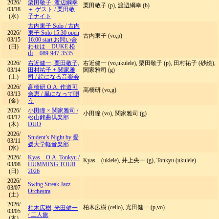
2026/
栗田敬子, 渡辺綱幸
栗田敬子 (p), 渡辺綱幸 (b)
03/18
＋ ゲスト
/
栗田敬
(水)
子ナイト
古内東子 Solo
/
古内
2026/
東子 Solo 15:30 open
古内東子 (vo,p)
03/15
16:00 start お問い合
(日)
わせは DUKE 松
山 089-947-3535
2026/
右近健一, 栗田敬子,
右近健一 (vo,ukulele), 栗田敬子 (p), 田村祐子 (砂絵),
03/14
田村祐子 + 関家雅
関家雅司 (g)
(土)
司
/
絵になる音楽会
2026/
高橋研 O.A. 作道可
高橋研 (vo,g)
03/13
奈恵
/
風になって唄
(金)
う
2026/
小田瞳 × 関家雅司
/
小田瞳 (vo), 関家雅司 (g)
03/12
松山銘曲倶楽部
(木)
DUO
2026/
Student’s Night by 愛
03/11
媛大学軽音楽部
(水)
2026/
Kyas O.A. Tonkyu
/
Kyas (uklele), 井上央一 (g), Tonkyu (ukulele)
03/08
HUMMING TOUR
(日)
2026
2026/
Swing Streak Jazz
03/07
Orchestra
(土)
2026/
柏木広樹 (cello), 光田健一 (p,vo)
柏木広樹, 光田健一
03/05
/
二人旅
(木)