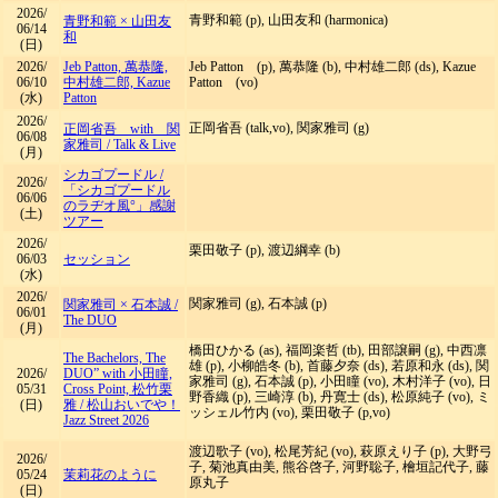
2026/
青野和範 (p), 山田友和 (harmonica)
青野和範 × 山田友
06/14
和
(日)
2026/
Jeb Patton, 萬恭隆,
Jeb Patton (p), 萬恭隆 (b), 中村雄二郎 (ds), Kazue
06/10
中村雄二郎, Kazue
Patton (vo)
(水)
Patton
2026/
正岡省吾 (talk,vo), 関家雅司 (g)
正岡省吾 with 関
06/08
家雅司
/
Talk & Live
(月)
シカゴプードル
/
2026/
「シカゴプードル
06/06
のラヂオ風°」感謝
(土)
ツアー
2026/
栗田敬子 (p), 渡辺綱幸 (b)
06/03
セッション
(水)
2026/
関家雅司 (g), 石本誠 (p)
関家雅司 × 石本誠
/
06/01
The DUO
(月)
橋田ひかる (as), 福岡楽哲 (tb), 田部譲嗣 (g), 中西凛
The Bachelors, The
雄 (p), 小柳皓冬 (b), 首藤夕奈 (ds), 若原和永 (ds), 関
2026/
DUO” with 小田瞳,
家雅司 (g), 石本誠 (p), 小田瞳 (vo), 木村洋子 (vo), 日
05/31
Cross Point, 松竹栗
野香織 (p), 三崎淳 (b), 丹寛士 (ds), 松原純子 (vo), ミ
(日)
雅
/
松山おいでや！
ッシェル竹内 (vo), 栗田敬子 (p,vo)
Jazz Street 2026
渡辺歌子 (vo), 松尾芳紀 (vo), 萩原えり子 (p), 大野弓
2026/
子, 菊池真由美, 熊谷啓子, 河野聡子, 檜垣記代子, 藤
05/24
茉莉花のように
原丸子
(日)