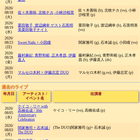
(月)
2026/
佐々木善暁 (b), 北牧チカ (vo), 小林
08/18
佐々木善暁, 北牧チカ, 小林沙桜里
沙桜里 (p)
(火)
2026/
栗田敬子, 渡辺綱幸 ゲスト石黒明
栗田敬子 (p), 渡辺綱幸 (b), 石黒明美
08/19
美
栗田敬子ナイト
(vo)
(水)
2026/
08/23
Sweet Nails + 小田瞳
関家雅司 (g), 石本誠 (p), 小田瞳 (vo)
(日)
2026/
藤村麻紀, 青野和範, 正木孝昌, 伊藤
藤村麻紀 (vo), 青野和範 (p), 正木孝
08/28
直人
昌 (b), 伊藤直人 (ds)
(金)
2026/
08/31
マルセロ木村 × 伊藤志宏 DUO
マルセロ木村 (g,vo), 伊藤志宏 (p)
(月)
過去のライブ
年月日
アーティスト
/
出演者
イベント名
ケイコ・リー with
2026/
ケイコ・リー (vo), 高橋佑成 (p)
高橋佑成
/
30th
08/05
Anniversary
(水)
Celebration
2026/
(The DUO)関家雅司 (g)× 石本誠 (p)
関家雅司 × 石本誠
/
08/03
The DUO
(月)