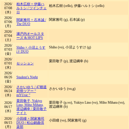
2026/
柏木広樹 × 伊藤ハ
柏木広樹 (cello), 伊藤ハルトシ (cello)
07/08
ルトシ
/
ツインチェ
(水)
ロ
2026/
関家雅司 (g), 石本誠 (p)
関家雅司 × 石本誠
/
07/06
The DUO
(月)
2026/
瀬戸内オールスタ
07/04
ーズ & HOT LIPS
(土)
2026/
Shiho (vo), 小沼ようすけ (g)
Shiho × 小沼ようす
07/03
け DUO
(金)
2026/
栗田敬子 (p), 渡辺綱幸 (b)
07/01
セッション
(水)
2026/
06/26
Student’s Night
(金)
2026/
さかいゆう
/
47都道
さかいゆう (vo,g)
06/24
府県ツアー “
(水)
mYUsic “
栗田敬子, Yukiyo
栗田敬子 (p,vo), Yukiyo Lino (vo), Miho Mihara (vo),
2026/
Lino, Miho Mihara,
渡辺綱幸 (b)
06/17
渡辺綱幸
/
栗田敬子
(水)
ナイト
2026/
小田瞳 × 関家雅司
小田瞳 (vo), 関家雅司 (g)
06/15
DUO
/
松山銘曲倶
(月)
楽部