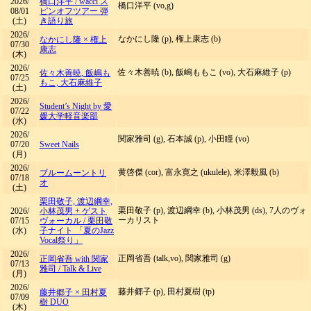
2026/
橋口洋平
/
wacci ス
橋口洋平 (vo,g)
08/01
ピンオフツアー 弾
(土)
き語り旅
2026/
なかにし隆 (p), 権上康志 (b)
なかにし隆 × 権上
07/30
康志
(木)
2026/
佐々木善暁 (b), 飯嶋ももこ (vo), 大石麻維子 (p)
佐々木善暁, 飯嶋も
07/25
もこ, 大石麻維子
(土)
2026/
Student’s Night by 愛
07/22
媛大学軽音楽部
(水)
2026/
関家雅司 (g), 石本誠 (p), 小田瞳 (vo)
07/20
Sweet Nails
(月)
2026/
黄啓傑 (cor), 富永寛之 (ukulele), 米澤毅風 (b)
ブルームーントリ
07/18
オ
(土)
栗田敬子, 渡辺綱幸,
栗田敬子 (p), 渡辺綱幸 (b), 小林茂男 (ds), 7人のヴォ
2026/
小林茂男 + ゲスト
ーカリスト
07/15
ヴォーカル
/
栗田敬
(水)
子ナイト 「夏のJazz
Vocal祭り」
2026/
正岡省吾 (talk,vo), 関家雅司 (g)
正岡省吾 with 関家
07/13
雅司
/
Talk & Live
(月)
2026/
藤井郷子 (p), 田村夏樹 (tp)
藤井郷子 × 田村夏
07/09
樹 DUO
(木)