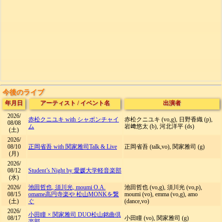
今後のライブ
年月日
アーティスト
/
イベント名
出演者
2026/
赤松クニユキ with シャボンチャイ
赤松クニユキ (vo,g), 日野香織 (p),
08/08
ム
岩﨑悠太 (b), 河北洋平 (ds)
(土)
2026/
08/10
正岡省吾 with 関家雅司
Talk & Live
正岡省吾 (talk,vo), 関家雅司 (g)
(月)
2026/
08/12
Student’s Night by 愛媛大学軽音楽部
(水)
2026/
池田哲也, 須川光, moumi O.A.
池田哲也 (vo,g), 須川光 (vo,p),
08/15
omame
高円寺楽や 松山MONKを繋
moumi (vo), emma (vo,g), amo
(土)
ぐ
(dance,vo)
2026/
小田瞳 × 関家雅司 DUO
松山銘曲倶
08/17
小田瞳 (vo), 関家雅司 (g)
楽部