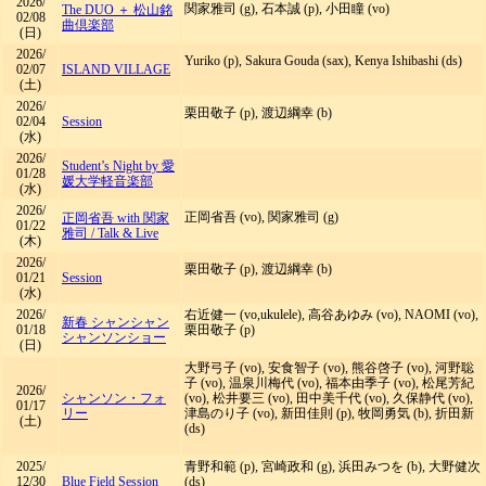
2026/
関家雅司 (g), 石本誠 (p), 小田瞳 (vo)
The DUO ＋ 松山銘
02/08
曲倶楽部
(日)
2026/
Yuriko (p), Sakura Gouda (sax), Kenya Ishibashi (ds)
02/07
ISLAND VILLAGE
(土)
2026/
栗田敬子 (p), 渡辺綱幸 (b)
02/04
Session
(水)
2026/
Student’s Night by 愛
01/28
媛大学軽音楽部
(水)
2026/
正岡省吾 (vo), 関家雅司 (g)
正岡省吾 with 関家
01/22
雅司
/
Talk & Live
(木)
2026/
栗田敬子 (p), 渡辺綱幸 (b)
01/21
Session
(水)
2026/
右近健一 (vo,ukulele), 高谷あゆみ (vo), NAOMI (vo),
新春 シャンシャン
01/18
栗田敬子 (p)
シャンソンショー
(日)
大野弓子 (vo), 安食智子 (vo), 熊谷啓子 (vo), 河野聡
子 (vo), 温泉川梅代 (vo), 福本由季子 (vo), 松尾芳紀
2026/
シャンソン・フォ
(vo), 松井要三 (vo), 田中美千代 (vo), 久保静代 (vo),
01/17
リー
津島のり子 (vo), 新田佳則 (p), 牧岡勇気 (b), 折田新
(土)
(ds)
2025/
青野和範 (p), 宮崎政和 (g), 浜田みつを (b), 大野健次
12/30
Blue Field Session
(ds)