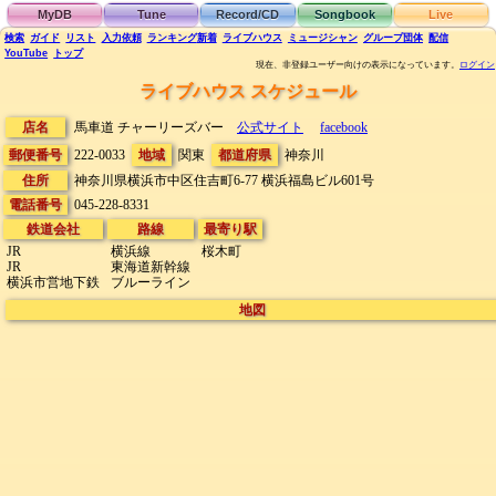
MyDB
Tune
Record/CD
Songbook
Live
検索
ガイド
リスト
入力依頼
ランキング
新着
ライブハウス
ミュージシャン
グループ団体
配信
YouTube
トップ
現在、非登録ユーザー向けの表示になっています。
ログイン
ライブハウス スケジュール
店名
馬車道 チャーリーズバー
公式サイト
facebook
郵便番号
222-0033
地域
関東
都道府県
神奈川
住所
神奈川県横浜市中区住吉町6-77
横浜福島ビル601号
電話番号
045-228-8331
鉄道会社
路線
最寄り駅
JR
横浜線
桜木町
JR
東海道新幹線
横浜市営地下鉄
ブルーライン
地図