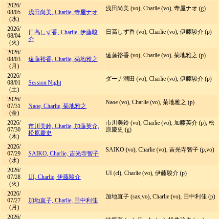
2026/
浅田尚美 (vo), Charlie (vo), 寺屋ナオ (g)
08/05
浅田尚美, Charlie, 寺屋ナオ
(水)
2026/
日高しず香 (vo), Charlie (vo), 伊藤駿介 (p)
日高しず香, Charlie, 伊藤駿
08/04
介
(火)
2026/
遠藤裕香 (vo), Charlie (vo), 菊地雅之 (p)
08/03
遠藤裕香, Charlie, 菊地雅之
(月)
2026/
ダーナ潮田 (vo), Charlie (vo), 伊藤駿介 (p)
08/01
Session Night
(土)
2026/
Naoe (vo), Charlie (vo), 菊地雅之 (p)
07/31
Naoe, Charlie, 菊地雅之
(金)
2026/
市川美鈴 (vo), Charlie (vo), 加藤英介 (p), 松
市川美鈴, Charlie, 加藤英介,
07/30
原慶史 (g)
松原慶史
(木)
2026/
SAIKO (vo), Charlie (vo), 吉光寺智子 (p,vo)
07/29
SAIKO, Charlie, 吉光寺智子
(水)
2026/
UI (cl), Charlie (vo), 伊藤駿介 (p)
07/28
UI, Charlie, 伊藤駿介
(火)
2026/
加地直子 (sax,vo), Charlie (vo), 田中利佳 (p)
07/27
加地直子, Charlie, 田中利佳
(月)
2026/