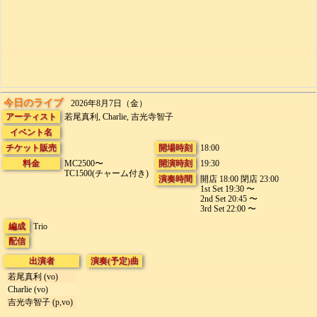
今日のライブ
2026年8月7日（金）
アーティスト
若尾真利, Charlie, 吉光寺智子
イベント名
チケット販売
開場時刻
18:00
料金
MC2500〜
開演時刻
19:30
TC1500(チャーム付き)
演奏時間
開店 18:00 閉店 23:00
1st Set 19:30 〜
2nd Set 20:45 〜
3rd Set 22:00 〜
編成
Trio
配信
出演者
演奏(予定)曲
若尾真利 (vo)
Charlie (vo)
吉光寺智子 (p,vo)