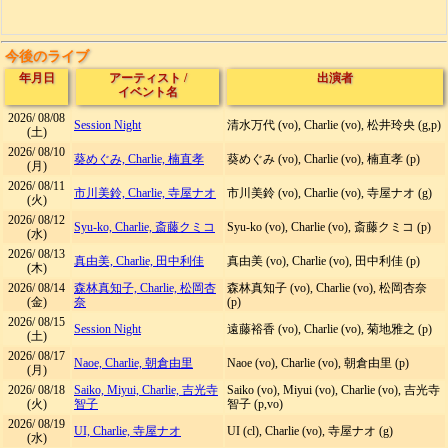
今後のライブ
年月日
アーティスト
/
出演者
イベント名
2026/
08/08
Session Night
清水万代 (vo), Charlie (vo), 松井玲央 (g,p)
(土)
2026/
08/10
葵めぐみ, Charlie, 楠直孝
葵めぐみ (vo), Charlie (vo), 楠直孝 (p)
(月)
2026/
08/11
市川美鈴, Charlie, 寺屋ナオ
市川美鈴 (vo), Charlie (vo), 寺屋ナオ (g)
(火)
2026/
08/12
Syu-ko, Charlie, 斎藤クミコ
Syu-ko (vo), Charlie (vo), 斎藤クミコ (p)
(水)
2026/
08/13
真由美, Charlie, 田中利佳
真由美 (vo), Charlie (vo), 田中利佳 (p)
(木)
2026/
08/14
森林真知子, Charlie, 松岡杏
森林真知子 (vo), Charlie (vo), 松岡杏奈
(金)
奈
(p)
2026/
08/15
Session Night
遠藤裕香 (vo), Charlie (vo), 菊地雅之 (p)
(土)
2026/
08/17
Naoe, Charlie, 朝倉由里
Naoe (vo), Charlie (vo), 朝倉由里 (p)
(月)
2026/
08/18
Saiko, Miyui, Charlie, 吉光寺
Saiko (vo), Miyui (vo), Charlie (vo), 吉光寺
(火)
智子
智子 (p,vo)
2026/
08/19
UI, Charlie, 寺屋ナオ
UI (cl), Charlie (vo), 寺屋ナオ (g)
(水)