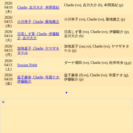
2026/
Charlie (vo), 吉川大介 (b), 本間英紀 (p)
04/16
Charlie, 吉川大介, 本間英紀
(木)
2026/
小川幸子 (vo), Charlie (vo), 菊地雅之 (p)
04/15
小川幸子, Charlie, 菊地雅之
(水)
2026/
日高しず香 (vo), Charlie (vo), 伊藤駿介 (p),
日高しず香, Charlie, 伊藤駿
04/14
吉川大介 (b)
介, 吉川大介
(火)
2026/
加地直子 (sax,vo), Charlie (vo), ヤマザキタ
加地直子, Charlie, ヤマザキ
04/13
ケル (p)
タケル
(月)
2026/
ダーナ潮田 (vo), Charlie (vo), 松井玲央 (g,p)
04/11
Session Night
(土)
2026/
益子麻奈 (fl,vo), Charlie (vo), 寺屋ナオ (g),
益子麻奈, Charlie, 寺屋ナオ,
04/10
伊藤駿介 (p)
伊藤駿介
(金)
▾
✕