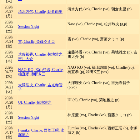
(火)
2026/
清水方代 (vo), Charlie (vo), 朝倉由里 (p)
04/27
清水方代, Charlie, 朝倉由里
(月)
2026/
Naoe (vo), Charlie (vo), 松井玲央 (g,p)
04/25
Session Night
(土)
2026/
雪 (vo), Charlie (vo), 斎藤クミコ (p)
04/24
雪, Charlie, 斎藤クミコ
(金)
2026/
遠藤裕香 (vo), Charlie (vo), 菊地雅之 (p), 吉
遠藤裕香, Charlie, 菊地雅之,
04/23
川大介 (b)
吉川大介
(木)
2026/
NAO-KO (vo), 福山詩織 (vo), Charlie (vo),
NAO-KO, 福山詩織, Charlie,
04/22
楠直孝 (p), 和田K三 (sax)
楠直孝, 和田K三
(水)
2026/
大澤理央 (vo), Charlie (vo), 吉光寺智子
大澤理央, Charlie, 吉光寺智
04/21
(p,vo)
子
(火)
2026/
UI (cl), Charlie (vo), 菊地雅之 (p)
04/20
UI, Charlie, 菊地雅之
(月)
2026/
柿原薫 (vo), Charlie (vo), 斎藤クミコ (p)
04/18
Session Night
(土)
2026/
Fumika (vo), Charlie (vo), 西郷正昭 (p), 永塚
Fumika, Charlie, 西郷正昭, 永
04/17
博之 (b)
塚博之
(金)