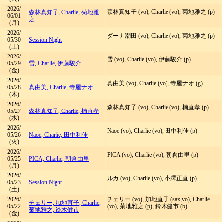
2026/
森林真知子 (vo), Charlie (vo), 菊地雅之 (p)
森林真知子, Charlie, 菊地雅
06/01
之
(月)
2026/
ダーナ潮田 (vo), Charlie (vo), 菊地雅之 (p)
05/30
Session Night
(土)
2026/
雪 (vo), Charlie (vo), 伊藤駿介 (p)
05/29
雪, Charlie, 伊藤駿介
(金)
2026/
真由美 (vo), Charlie (vo), 寺屋ナオ (g)
05/28
真由美, Charlie, 寺屋ナオ
(木)
2026/
森林真知子 (vo), Charlie (vo), 楠直孝 (p)
05/27
森林真知子, Charlie, 楠直孝
(水)
2026/
Naoe (vo), Charlie (vo), 田中利佳 (p)
05/26
Naoe, Charlie, 田中利佳
(火)
2026/
PICA (vo), Charlie (vo), 朝倉由里 (p)
05/25
PICA, Charlie, 朝倉由里
(月)
2026/
ルカ (vo), Charlie (vo), 小澤正直 (p)
05/23
Session Night
(土)
2026/
チェリー (vo), 加地直子 (sax,vo), Charlie
チェリー, 加地直子, Charlie,
05/22
(vo), 菊地雅之 (p), 鈴木健市 (b)
菊地雅之, 鈴木健市
(金)