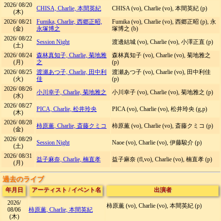
2026/
08/20
CHISA, Charlie, 本間英紀
CHISA (vo), Charlie (vo), 本間英紀 (p)
(木)
2026/
08/21
Fumika, Charlie, 西郷正昭,
Fumika (vo), Charlie (vo), 西郷正昭 (p), 永
(金)
永塚博之
塚博之 (b)
2026/
08/22
Session Night
渡邊結城 (vo), Charlie (vo), 小澤正直 (p)
(土)
2026/
08/24
森林真知子, Charlie, 菊地雅
森林真知子 (vo), Charlie (vo), 菊地雅之
(月)
之
(p)
2026/
08/25
渡瀬あつ子, Charlie, 田中利
渡瀬あつ子 (vo), Charlie (vo), 田中利佳
(火)
佳
(p)
2026/
08/26
小川幸子, Charlie, 菊地雅之
小川幸子 (vo), Charlie (vo), 菊地雅之 (p)
(水)
2026/
08/27
PICA, Charlie, 松井玲央
PICA (vo), Charlie (vo), 松井玲央 (g,p)
(木)
2026/
08/28
柿原薫, Charlie, 斎藤クミコ
柿原薫 (vo), Charlie (vo), 斎藤クミコ (p)
(金)
2026/
08/29
Session Night
Naoe (vo), Charlie (vo), 伊藤駿介 (p)
(土)
2026/
08/31
益子麻奈, Charlie, 楠直孝
益子麻奈 (fl,vo), Charlie (vo), 楠直孝 (p)
(月)
過去のライブ
年月日
アーティスト
/
イベント名
出演者
2026/
柿原薫 (vo), Charlie (vo), 本間英紀 (p)
08/06
柿原薫, Charlie, 本間英紀
(木)