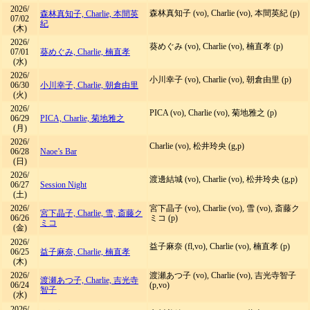
2026/
森林真知子 (vo), Charlie (vo), 本間英紀 (p)
森林真知子, Charlie, 本間英
07/02
紀
(木)
2026/
葵めぐみ (vo), Charlie (vo), 楠直孝 (p)
07/01
葵めぐみ, Charlie, 楠直孝
(水)
2026/
小川幸子 (vo), Charlie (vo), 朝倉由里 (p)
06/30
小川幸子, Charlie, 朝倉由里
(火)
2026/
PICA (vo), Charlie (vo), 菊地雅之 (p)
06/29
PICA, Charlie, 菊地雅之
(月)
2026/
Charlie (vo), 松井玲央 (g,p)
06/28
Naoe’s Bar
(日)
2026/
渡邊結城 (vo), Charlie (vo), 松井玲央 (g,p)
06/27
Session Night
(土)
2026/
宮下晶子 (vo), Charlie (vo), 雪 (vo), 斎藤ク
宮下晶子, Charlie, 雪, 斎藤ク
06/26
ミコ (p)
ミコ
(金)
2026/
益子麻奈 (fl,vo), Charlie (vo), 楠直孝 (p)
06/25
益子麻奈, Charlie, 楠直孝
(木)
2026/
渡瀬あつ子 (vo), Charlie (vo), 吉光寺智子
渡瀬あつ子, Charlie, 吉光寺
06/24
(p,vo)
智子
(水)
2026/