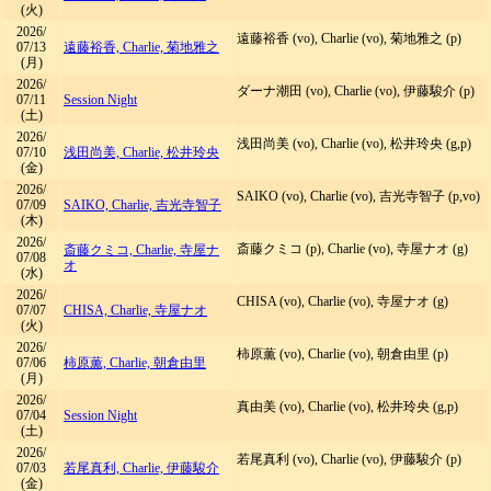
(火)
2026/
遠藤裕香 (vo), Charlie (vo), 菊地雅之 (p)
07/13
遠藤裕香, Charlie, 菊地雅之
(月)
2026/
ダーナ潮田 (vo), Charlie (vo), 伊藤駿介 (p)
07/11
Session Night
(土)
2026/
浅田尚美 (vo), Charlie (vo), 松井玲央 (g,p)
07/10
浅田尚美, Charlie, 松井玲央
(金)
2026/
SAIKO (vo), Charlie (vo), 吉光寺智子 (p,vo)
07/09
SAIKO, Charlie, 吉光寺智子
(木)
2026/
斎藤クミコ (p), Charlie (vo), 寺屋ナオ (g)
斎藤クミコ, Charlie, 寺屋ナ
07/08
オ
(水)
2026/
CHISA (vo), Charlie (vo), 寺屋ナオ (g)
07/07
CHISA, Charlie, 寺屋ナオ
(火)
2026/
柿原薫 (vo), Charlie (vo), 朝倉由里 (p)
07/06
柿原薫, Charlie, 朝倉由里
(月)
2026/
真由美 (vo), Charlie (vo), 松井玲央 (g,p)
07/04
Session Night
(土)
2026/
若尾真利 (vo), Charlie (vo), 伊藤駿介 (p)
07/03
若尾真利, Charlie, 伊藤駿介
(金)