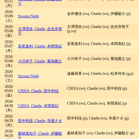
05/11
り
(月)
2026/
金井優佳 (vo), Charlie (vo), 伊藤駿介 (p)
05/09
Session Night
(土)
2026/
大澤理央 (vo), Charlie (vo), 吉光寺智子
大澤理央, Charlie, 吉光寺智
05/08
(p,vo)
子
(金)
2026/
若尾真利 (vo), Charlie (vo), 本間英紀 (p)
05/07
若尾真利, Charlie, 本間英紀
(木)
2026/
小川幸子 (vo), Charlie (vo), 菊地雅之 (p)
05/06
小川幸子, Charlie, 菊地雅之
(水)
2026/
遠藤裕香 (vo), Charlie (vo), 松井玲央 (g,p)
05/02
Session Night
(土)
2026/
CHISA (vo), Charlie (vo), 田中利佳 (p)
05/01
CHISA, Charlie, 田中利佳
(金)
2026/
CHISA (vo), Charlie (vo), 本間英紀 (p)
04/30
CHISA, Charlie, 本間英紀
(木)
2026/
田中利佳 (p), Charlie (vo), 寺屋ナオ (g)
04/29
田中利佳, Charlie, 寺屋ナオ
(水)
2026/
森林真知子 (vo), Charlie (vo), 伊藤駿介 (p)
森林真知子, Charlie, 伊藤駿
04/28
介