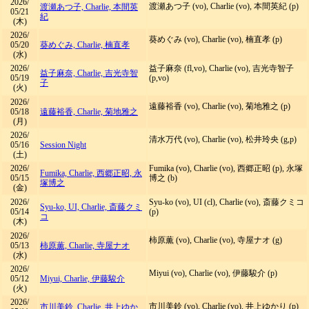
2026/
渡瀬あつ子 (vo), Charlie (vo), 本間英紀 (p)
渡瀬あつ子, Charlie, 本間英
05/21
紀
(木)
2026/
葵めぐみ (vo), Charlie (vo), 楠直孝 (p)
05/20
葵めぐみ, Charlie, 楠直孝
(水)
2026/
益子麻奈 (fl,vo), Charlie (vo), 吉光寺智子
益子麻奈, Charlie, 吉光寺智
05/19
(p,vo)
子
(火)
2026/
遠藤裕香 (vo), Charlie (vo), 菊地雅之 (p)
05/18
遠藤裕香, Charlie, 菊地雅之
(月)
2026/
清水万代 (vo), Charlie (vo), 松井玲央 (g,p)
05/16
Session Night
(土)
2026/
Fumika (vo), Charlie (vo), 西郷正昭 (p), 永塚
Fumika, Charlie, 西郷正昭, 永
05/15
博之 (b)
塚博之
(金)
2026/
Syu-ko (vo), UI (cl), Charlie (vo), 斎藤クミコ
Syu-ko, UI, Charlie, 斎藤クミ
05/14
(p)
コ
(木)
2026/
柿原薫 (vo), Charlie (vo), 寺屋ナオ (g)
05/13
柿原薫, Charlie, 寺屋ナオ
(水)
2026/
Miyui (vo), Charlie (vo), 伊藤駿介 (p)
05/12
Miyui, Charlie, 伊藤駿介
(火)
2026/
市川美鈴 (vo), Charlie (vo), 井上ゆかり (p)
市川美鈴, Charlie, 井上ゆか