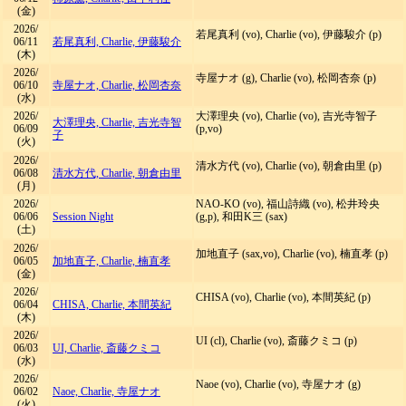
(金)
2026/
若尾真利 (vo), Charlie (vo), 伊藤駿介 (p)
06/11
若尾真利, Charlie, 伊藤駿介
(木)
2026/
寺屋ナオ (g), Charlie (vo), 松岡杏奈 (p)
06/10
寺屋ナオ, Charlie, 松岡杏奈
(水)
2026/
大澤理央 (vo), Charlie (vo), 吉光寺智子
大澤理央, Charlie, 吉光寺智
06/09
(p,vo)
子
(火)
2026/
清水方代 (vo), Charlie (vo), 朝倉由里 (p)
06/08
清水方代, Charlie, 朝倉由里
(月)
2026/
NAO-KO (vo), 福山詩織 (vo), 松井玲央
06/06
Session Night
(g,p), 和田K三 (sax)
(土)
2026/
加地直子 (sax,vo), Charlie (vo), 楠直孝 (p)
06/05
加地直子, Charlie, 楠直孝
(金)
2026/
CHISA (vo), Charlie (vo), 本間英紀 (p)
06/04
CHISA, Charlie, 本間英紀
(木)
2026/
UI (cl), Charlie (vo), 斎藤クミコ (p)
06/03
UI, Charlie, 斎藤クミコ
(水)
2026/
Naoe (vo), Charlie (vo), 寺屋ナオ (g)
06/02
Naoe, Charlie, 寺屋ナオ
(火)