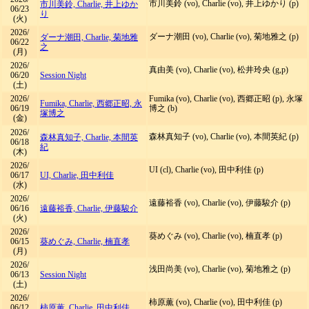
市川美鈴 (vo), Charlie (vo), 井上ゆかり (p)
市川美鈴, Charlie, 井上ゆか
06/23
り
(火)
2026/
ダーナ潮田 (vo), Charlie (vo), 菊地雅之 (p)
ダーナ潮田, Charlie, 菊地雅
06/22
之
(月)
2026/
真由美 (vo), Charlie (vo), 松井玲央 (g,p)
06/20
Session Night
(土)
2026/
Fumika (vo), Charlie (vo), 西郷正昭 (p), 永塚
Fumika, Charlie, 西郷正昭, 永
06/19
博之 (b)
塚博之
(金)
2026/
森林真知子 (vo), Charlie (vo), 本間英紀 (p)
森林真知子, Charlie, 本間英
06/18
紀
(木)
2026/
UI (cl), Charlie (vo), 田中利佳 (p)
06/17
UI, Charlie, 田中利佳
(水)
2026/
遠藤裕香 (vo), Charlie (vo), 伊藤駿介 (p)
06/16
遠藤裕香, Charlie, 伊藤駿介
(火)
2026/
葵めぐみ (vo), Charlie (vo), 楠直孝 (p)
06/15
葵めぐみ, Charlie, 楠直孝
(月)
2026/
浅田尚美 (vo), Charlie (vo), 菊地雅之 (p)
06/13
Session Night
(土)
2026/
柿原薫 (vo), Charlie (vo), 田中利佳 (p)
06/12
柿原薫, Charlie, 田中利佳