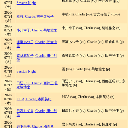
柿原薫 (vo), Charlie (vo), 松井玲央 (g,p)
07/25
Session Night
(土)
2026/
幸枝 (fl), Charlie (vo), 吉光寺智子 (p,vo)
07/24
幸枝, Charlie, 吉光寺智子
(金)
2026/
小川幸子 (vo), Charlie (vo), 菊地雅之 (p)
07/23
小川幸子, Charlie, 菊地雅之
(木)
2026/
渡瀬あつ子 (vo), Charlie (vo), 朝倉由里 (p)
渡瀬あつ子, Charlie, 朝倉由
07/22
里
(水)
2026/
森林真知子 (vo), Charlie (vo), 田中利佳 (p)
森林真知子, Charlie, 田中利
07/21
佳
(火)
2026/
雪 (vo), Charlie (vo), 菊地雅之 (p)
07/18
Session Night
(土)
2026/
田辺アミ (vo), Charlie (vo), 西郷正昭 (p), 永
田辺アミ, Charlie, 西郷正昭,
07/17
塚博之 (b)
永塚博之
(金)
2026/
PICA (vo), Charlie (vo), 本間英紀 (p)
07/16
PICA, Charlie, 本間英紀
(木)
2026/
日高しず香 (vo), Charlie (vo), 田中利佳 (p)
日高しず香, Charlie, 田中利
07/15
佳
(水)
2026/
岩下尚美 (vo), Charlie (vo), 楠直孝 (p)
07/14
岩下尚美, Charlie, 楠直孝