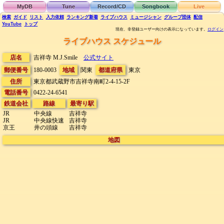
MyDB
Tune
Record/CD
Songbook
Live
検索
ガイド
リスト
入力依頼
ランキング
新着
ライブハウス
ミュージシャン
グループ団体
配信
YouTube
トップ
現在、非登録ユーザー向けの表示になっています。
ログイン
ライブハウス スケジュール
店名
吉祥寺 M.J.Smile
公式サイト
郵便番号
180-0003
地域
関東
都道府県
東京
住所
東京都武蔵野市吉祥寺南町2-4-15-2F
電話番号
0422-24-6541
鉄道会社
路線
最寄り駅
JR
中央線
吉祥寺
JR
中央線快速
吉祥寺
京王
井の頭線
吉祥寺
地図