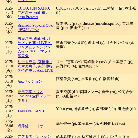
(土)
2025/
COCO, JUN SAITO,
COCO (vo), JUN SAITO (ds), 二村希一 (p), 横山裕
06/13
二村希一, 横山裕
/
Jun
(b)
(金)
Saito Presents
2025/
鈴木厚志 (p,vo), chikako (melodica,per,vo), 宮澤摩
Brasileira Supecial Guest
06/12
周 (per), 伊達弦 (per)
:伊達弦
/
Live
(木)
吉田昌美, 西山司, オ
吉田昌美 (vo,朗読), 西山司 (p), オヤビン佐藤 (蓄
2025/
ヤビン佐藤
/
LIVE 〜
音機)
06/11
ジャズとシャンソン
(水)
の夜〜 声とピアノと
蓄音機
2025/
リード恵里, 宮崎勝央,
リード恵里 (vo), 宮崎勝央 (sax), 八木美恵子 (p),
06/10
八木美恵子, 矢野伸行,
矢野伸行 (b), 佐竹尚史 (ds)
(火)
佐竹尚史
/
JAZZ LIVE
2025/
阿部俊貴 (sax), 岸淑香 (p), 白幡真都 (b)
06/10
Jazzセッション
(火)
2025/
夏田克彦トリオ
夏田克彦 (ds), 森岡マレーネ典子 (vo), 松岡杏奈
06/07
Featuring 森岡マレー
(p), 横山裕 (b)
(土)
ネ典子
2025/
Yukio (vo), 神多恭子 (p), 多田和弘 (b), 田邉優 (ds)
06/07
TANABE BAND
(土)
2025/
嶋津健一 (p), 加藤真一 (b), 今村健太郎 (ds)
06/06
嶋津健一トリオ
(金)
2025/
アフタヌーンセッシ
武田真理子 (p), 秋本紗戸子 (b), パンチョ佐藤