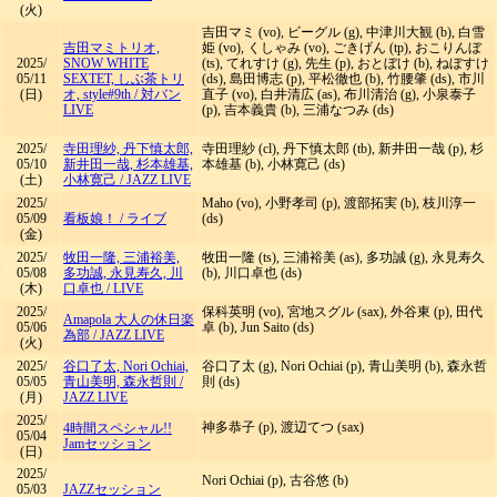
(火)
吉田マミ (vo), ビーグル (g), 中津川大観 (b), 白雪
吉田マミトリオ,
姫 (vo), くしゃみ (vo), ごきげん (tp), おこりんぼ
2025/
SNOW WHITE
(ts), てれすけ (g), 先生 (p), おとぼけ (b), ねぼすけ
05/11
SEXTET, しぶ茶トリ
(ds), 島田博志 (p), 平松徹也 (b), 竹腰肇 (ds), 市川
(日)
オ, style#9th
/
対バン
直子 (vo), 白井清広 (as), 布川清治 (g), 小泉泰子
LIVE
(p), 吉本義貴 (b), 三浦なつみ (ds)
2025/
寺田理紗, 丹下慎太郎,
寺田理紗 (cl), 丹下慎太郎 (tb), 新井田一哉 (p), 杉
05/10
新井田一哉, 杉本雄基,
本雄基 (b), 小林寛己 (ds)
(土)
小林寛己
/
JAZZ LIVE
2025/
Maho (vo), 小野孝司 (p), 渡部拓実 (b), 枝川淳一
05/09
看板娘！
/
ライブ
(ds)
(金)
2025/
牧田一隆, 三浦裕美,
牧田一隆 (ts), 三浦裕美 (as), 多功誠 (g), 永見寿久
05/08
多功誠, 永見寿久, 川
(b), 川口卓也 (ds)
(木)
口卓也
/
LIVE
2025/
保科英明 (vo), 宮地スグル (sax), 外谷東 (p), 田代
Amapola 大人の休日楽
05/06
卓 (b), Jun Saito (ds)
為部
/
JAZZ LIVE
(火)
2025/
谷口了太, Nori Ochiai,
谷口了太 (g), Nori Ochiai (p), 青山美明 (b), 森永哲
05/05
青山美明, 森永哲則
/
則 (ds)
(月)
JAZZ LIVE
2025/
神多恭子 (p), 渡辺てつ (sax)
4時間スペシャル!!
05/04
Jamセッション
(日)
2025/
Nori Ochiai (p), 古谷悠 (b)
05/03
JAZZセッション