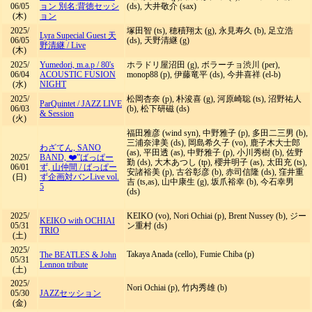
06/05
ョン 別名:背徳セッシ
(ds), 大井敬介 (sax)
(木)
ョン
2025/
塚田智 (ts), 穂積翔太 (g), 永見寿久 (b), 足立浩
Lyra Supecial Guest 天
06/05
(ds), 天野清継 (g)
野清継
/
Live
(木)
2025/
Yumedori, m.a.p
/
80's
ホラドリ屋沼田 (g), ボラーチョ渋川 (per),
06/04
ACOUSTIC FUSION
monop88 (p), 伊藤竜平 (ds), 今井喜祥 (el-b)
(水)
NIGHT
2025/
松岡杏奈 (p), 朴浚喜 (g), 河原崎聡 (ts), 沼野祐人
ParQuintet
/
JAZZ LIVE
06/03
(b), 松下研磁 (ds)
& Session
(火)
福田雅彦 (wind syn), 中野雅子 (p), 多田二三男 (b),
三浦奈津美 (ds), 岡島希久子 (vo), 鹿子木大士郎
わざてん, SANO
(as), 平田透 (as), 中野雅子 (p), 小川秀樹 (b), 佐野
2025/
BAND, ❤️”ばっぱー
勤 (ds), 大木あつし (tp), 櫻井明子 (as), 太田充 (ts),
06/01
ず, 山仲間
/
ばっぱー
安諸裕美 (p), 古谷彰彦 (b), 赤司信隆 (ds), 窪井重
(日)
ず企画対バンLive vol.
吉 (ts,as), 山中康生 (g), 坂爪裕幸 (b), 今石幸男
5
(ds)
2025/
KEIKO (vo), Nori Ochiai (p), Brent Nussey (b), ジー
KEIKO with OCHIAI
05/31
ン重村 (ds)
TRIO
(土)
2025/
Takaya Anada (cello), Fumie Chiba (p)
The BEATLES & John
05/31
Lennon tribute
(土)
2025/
Nori Ochiai (p), 竹内秀雄 (b)
05/30
JAZZセッション
(金)