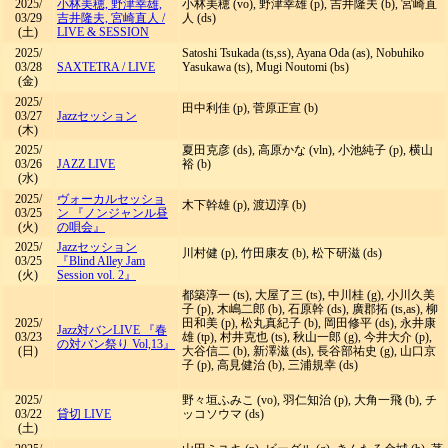
2025/
小林美穂, 野津幸雄,
小林美穂 (vo), 野津幸雄 (p), 吉井隆夫 (b), 宮崎直
03/29
吉井隆夫, 宮崎直人
/
人 (ds)
(土)
LIVE & SESSION
2025/
Satoshi Tsukada (ts,ss), Ayana Oda (as), Nobuhiko
03/28
SAXTETRA
/
LIVE
Yasukawa (ts), Mugi Noutomi (bs)
(金)
2025/
田中利佳 (p), 菅原正宣 (b)
03/27
Jazzセッション
(木)
2025/
夏田克彦 (ds), 高原かな (vln), 小池純子 (p), 横山
03/26
JAZZ LIVE
裕 (b)
(水)
2025/
ヴォーカルセッショ
木下幹雄 (p), 渡辺淳 (b)
03/25
ン 『ノンジャンル昼
(火)
の唄会』
2025/
Jazzセッション
川村健 (p), 竹田康友 (b), 松下研滋 (ds)
03/25
『Blind Alley Jam
(火)
Session vol. 2』
都築淳一 (ts), 大屋了三 (ts), 中川桂 (g), 小川久美
子 (p), 木嶋二郎 (b), 石原幹 (ds), 廣郡拓 (ts,as), 柳
2025/
田和美 (p), 松丸真紀子 (b), 岡田修平 (ds), 永井康
Jazz対バンLIVE 『春
03/23
雄 (tp), 村井克也 (ts), 秋山一郎 (g), 今井大介 (p),
の対バン祭り Vol,13』
(日)
大谷信二 (b), 新澤滋 (ds), 長谷部祐史 (g), 山口京
子 (p), 高見健治 (b), 三浦規幸 (ds)
2025/
野々垣ふみこ (vo), 羽仁知治 (p), 大角一飛 (b), チ
03/22
貸切 LIVE
ッコソウマ (ds)
(土)