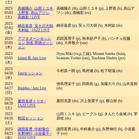
(土)
2025/
高橋陽介, 山田ミユキ,
高橋陽介 (tb), 山田ミユキ (p), 上野直 (b), 高山ア
05/03
上野直, 高山アツシ,
ツシ (ds), 高橋彩 (vo)
(土)
高橋彩
/
LIVE
2025/
納谷嘉彦 (p), 安ヵ川大樹 (b), 木村紘 (ds)
納谷嘉彦, 安カ川大樹,
05/02
木村紘
/
JAZZ LIVE
(金)
2025/
アフタヌーンセッシ
武田真理子 (p), 秋本紗戸子 (b), パンチョ佐藤
05/01
ョン 別名:背徳セッシ
(ds), 大井敬介 (sax)
(木)
ョン
2025/
Dyna Miki (vo,p,三線), Minami Satoko (hula),
05/01
Island 島 Jazz Live
Iwamoto Yoshio (sax), Tsushima Shuhey (per)
(木)
2025/
今村真一朗 (p), 島村健 (b), 松下研滋 (ds)
04/30
Jazzセッション
(水)
2025/
傍島理栄子 (p), 田島拓 (g), 加藤大斗 (b), 山本直樹
04/27
Buddies
/
Jazz Live
(ds)
(日)
2025/
夏田克彦 (ds), 川上美菜子 (p), 横山裕 (b)
夏田克彦トリオ
/
04/26
JAZZ LIVE
(土)
2025/
山田ミユキ (p), ビーグル (g), きんたろ金城 (b), 茅
04/26
歌謡セッション
原稔 (ds)
(土)
2025/
諸田富男, 中村泰介,
諸田富男 (ds), 中村泰介 (p), 矢野伸行 (b), 小谷葉
04/25
矢野伸行, 小谷葉子
/
子 (vo)
(金)
JAZZ LIVE