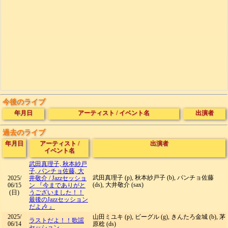
今後のライブ
年月日
アーティスト
/
イベント名
出演者
過去のライブ
年月日
アーティスト
/
出演者
イベント名
武田真理子, 秋本紗戸
子, パンチョ佐藤, 大
武田真理子 (p), 秋本紗戸子 (b), パンチョ佐藤
2025/
井敬介
/
Jazzセッショ
(ds), 大井敬介 (sax)
06/15
ン 『今までありがと
(日)
うございました！！
最後のJazzセッション
だよ🎶 』
2025/
山田ミユキ (p), ビーグル (g), きんたろ金城 (b), 茅
ラストだよ！！歌謡
06/14
原稔 (ds)
セッション