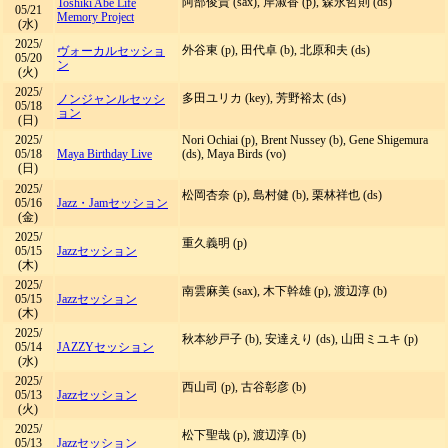
阿部俊貴 (sax), 岸淑香 (p), 森永哲則 (ds)
Toshiki Abe Life
05/21
Memory Project
(水)
2025/
外谷東 (p), 田代卓 (b), 北原和夫 (ds)
ヴォーカルセッショ
05/20
ン
(火)
2025/
多田ユリカ (key), 芳野裕太 (ds)
ノンジャンルセッシ
05/18
ョン
(日)
2025/
Nori Ochiai (p), Brent Nussey (b), Gene Shigemura
05/18
Maya Birthday Live
(ds), Maya Birds (vo)
(日)
2025/
松岡杏奈 (p), 島村健 (b), 栗林祥也 (ds)
05/16
Jazz・Jamセッション
(金)
2025/
重久義明 (p)
05/15
Jazzセッション
(木)
2025/
南雲麻美 (sax), 木下幹雄 (p), 渡辺淳 (b)
05/15
Jazzセッション
(木)
2025/
秋本紗戸子 (b), 安達えり (ds), 山田ミユキ (p)
05/14
JAZZYセッション
(水)
2025/
西山司 (p), 古谷彰彦 (b)
05/13
Jazzセッション
(火)
2025/
松下聖哉 (p), 渡辺淳 (b)
05/13
Jazzセッション