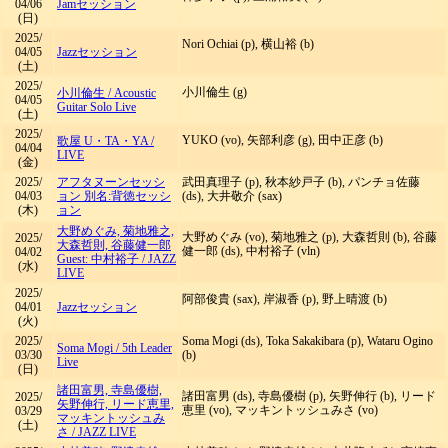
04/06
Jamセッション
(日)
2025/
Nori Ochiai (p), 横山裕 (b)
04/05
Jazzセッション
(土)
2025/
小川倫生 (g)
小川倫生
/
Acoustic
04/05
Guitar Solo Live
(土)
2025/
YUKO (vo), 矢部利彦 (g), 田中正彦 (b)
歌屋 U・TA・YA
/
04/04
LIVE
(金)
2025/
アフタヌーンセッシ
武田真理子 (p), 秋本紗戸子 (b), パンチョ佐藤
04/03
ョン 別名:背徳セッシ
(ds), 大井敬介 (sax)
(木)
ョン
大野めぐみ, 菊地雅之,
大野めぐみ (vo), 菊地雅之 (p), 大森哲則 (b), 谷藤
2025/
大森哲則, 谷藤健一郎
健一郎 (ds), 中村裕子 (vln)
04/02
Guest: 中村裕子
/
JAZZ
(水)
LIVE
2025/
阿部俊貴 (sax), 岸淑香 (p), 野上晴渡 (b)
04/01
Jazzセッション
(火)
2025/
Soma Mogi (ds), Toka Sakakibara (p), Wataru Ogino
Soma Mogi
/
5th Leader
03/30
(b)
Live
(日)
諸田富男, 寺島優樹,
諸田富男 (ds), 寺島優樹 (p), 矢野伸行 (b), リード
2025/
矢野伸行, リード恵里,
恵里 (vo), マッキントッシュみさ (vo)
03/29
マッキントッシュみ
(土)
さ
/
JAZZ LIVE