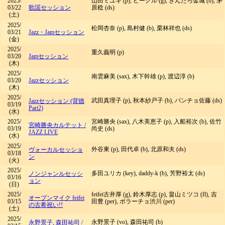
2025/
山田ミユキ (p), ビーグル (g), きんたろ金城 (b), 茅
03/22
歌謡セッション
原稔 (ds)
(土)
2025/
松岡杏奈 (p), 島村健 (b), 栗林祥也 (ds)
03/21
Jazz・Jamセッション
(金)
2025/
重久義明 (p)
03/20
Jamセッション
(木)
2025/
南雲麻美 (sax), 木下幹雄 (p), 渡辺淳 (b)
03/20
Jazzセッション
(木)
2025/
武田真理子 (p), 秋本紗戸子 (b), パンチョ佐藤 (ds)
Jazzセッション (背徳
03/19
Part2)
(水)
2025/
宮崎勝央 (sax), 八木美恵子 (p), 入船裕次 (b), 佐竹
宮崎勝央カルテット
/
03/19
尚史 (ds)
JAZZ LIVE
(水)
2025/
外谷東 (p), 田代卓 (b), 北原和夫 (ds)
ヴォーカルセッショ
03/18
ン
(火)
2025/
多田ユリカ (key), daddy-k (b), 芳野裕太 (ds)
ノンジャンルセッシ
03/16
ョン
(日)
2025/
feifei古井厚 (g), 鈴木厚志 (p), 畠山ミツコ (fl), 吉
オープンマイク feifei
03/15
田豊 (per), ボラーチョ渋川 (per)
の古希祝い!!
(土)
2025/
永野景子 (vo), 森田祐司 (b)
永野景子, 森田祐司
/