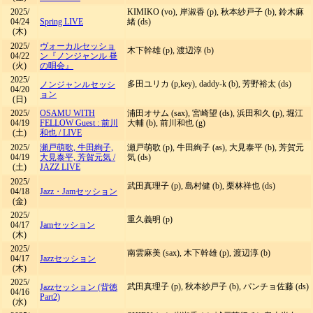
2025/
KIMIKO (vo), 岸淑香 (p), 秋本紗戸子 (b), 鈴木麻
04/24
Spring LIVE
緒 (ds)
(木)
2025/
ヴォーカルセッショ
木下幹雄 (p), 渡辺淳 (b)
04/22
ン『ノンジャンル 昼
(火)
の唄会』
2025/
多田ユリカ (p,key), daddy-k (b), 芳野裕太 (ds)
ノンジャンルセッシ
04/20
ョン
(日)
2025/
OSAMU WITH
浦田オサム (sax), 宮崎望 (ds), 浜田和久 (p), 堀江
04/19
FELLOW Guest : 前川
大輔 (b), 前川和也 (g)
(土)
和也
/
LIVE
2025/
瀬戸萌歌, 牛田絢子,
瀬戸萌歌 (p), 牛田絢子 (as), 大見泰平 (b), 芳賀元
04/19
大見泰平, 芳賀元気
/
気 (ds)
(土)
JAZZ LIVE
2025/
武田真理子 (p), 島村健 (b), 栗林祥也 (ds)
04/18
Jazz・Jamセッション
(金)
2025/
重久義明 (p)
04/17
Jamセッション
(木)
2025/
南雲麻美 (sax), 木下幹雄 (p), 渡辺淳 (b)
04/17
Jazzセッション
(木)
2025/
武田真理子 (p), 秋本紗戸子 (b), パンチョ佐藤 (ds)
Jazzセッション (背徳
04/16
Part2)
(水)