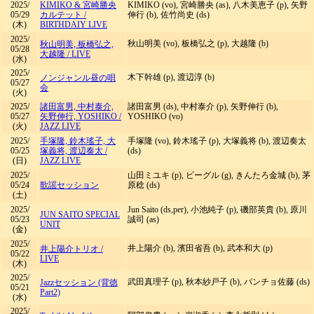
2025/
KIMIKO & 宮崎勝央
KIMIKO (vo), 宮崎勝央 (as), 八木美恵子 (p), 矢野
05/29
カルテット
/
伸行 (b), 佐竹尚史 (ds)
(木)
BIRTHDAIY LIVE
2025/
秋山明美 (vo), 板橋弘之 (p), 大越隆 (b)
秋山明美, 板橋弘之,
05/28
大越隆
/
LIVE
(水)
2025/
木下幹雄 (p), 渡辺淳 (b)
ノンジャンル昼の唄
05/27
会
(火)
2025/
諸田富男, 中村泰介,
諸田富男 (ds), 中村泰介 (p), 矢野伸行 (b),
05/27
矢野伸行, YOSHIKO
/
YOSHIKO (vo)
(火)
JAZZ LIVE
2025/
手塚隆, 鈴木瑤子, 大
手塚隆 (vo), 鈴木瑤子 (p), 大塚義将 (b), 渡辺奏太
05/25
塚義将, 渡辺奏太
/
(ds)
(日)
JAZZ LIVE
2025/
山田ミユキ (p), ビーグル (g), きんたろ金城 (b), 茅
05/24
歌謡セッション
原稔 (ds)
(土)
2025/
Jun Saito (ds,per), 小池純子 (p), 磯部英貴 (b), 原川
JUN SAITO SPECIAL
05/23
誠司 (as)
UNIT
(金)
2025/
井上陽介 (b), 濱田省吾 (b), 武本和大 (p)
井上陽介トリオ
/
05/22
LIVE
(木)
2025/
武田真理子 (p), 秋本紗戸子 (b), パンチョ佐藤 (ds)
Jazzセッション (背徳
05/21
Part2)
(水)
2025/