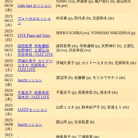
2025/
SHIBU (vo), 岸淑香 (p), 城戸英行 (b), 畠山尚久
04/16
Latin Jazz セッション
(ds,per)
(水)
2025/
外谷東 (p), 田代卓 (b), 北原和夫 (ds)
ヴォーカルセッショ
04/15
ン
(火)
2025/
MIEKO ICHIBA (vo), YOSHIAKI SHIGEHISA (p)
04/13
LIVE Piano and Voice
(日)
2025/
諸田富男, 寺島優樹,
諸田富男 (ds), 寺島優樹 (p), 矢野伸行 (b), 土屋弘
04/12
矢野伸行, 土屋弘治,
治 (vo), 渋谷幸信 (vo)
(土)
渋谷幸信
/
JAZZ LIVE
2025/
浮城久美子, カイドー
浮城久美子 (p), カイドーユタカ (b), 北原和夫 (ds)
04/12
ユタカ, 北原和夫
/
(土)
JAZZ LIVE
2025/
渡辺淳 (b), 佐藤勝 (p), モリカワサチコ (ds)
04/11
Jazzセッション
(金)
2025/
千葉京子 (p), 高尾幸宏 (b), 深水洋 (ds)
千葉京子, 高尾幸宏,
04/10
深水洋
/
JAZZ LIVE
(木)
2025/
山田ミユキ (p), 秋本紗戸子 (b), 安達えり (ds)
04/09
JAZZYセッション
(水)
2025/
西山司 (p), 古谷彰彦 (b)
04/08
Jazzセッション
(火)
2025/
神多恭子 (p), 三浦裕美 (as)