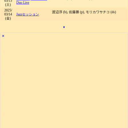
03/15
Duo Live
(土)
2025/
渡辺淳 (b), 佐藤勝 (p), モリカワサチコ (ds)
03/14
Jazzセッション
(金)
▾
✕