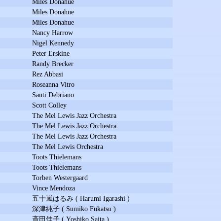
Miles Donahue
Miles Donahue
Miles Donahue
Nancy Harrow
Nigel Kennedy
Peter Erskine
Randy Brecker
Rez Abbasi
Roseanna Vitro
Santi Debriano
Scott Colley
The Mel Lewis Jazz Orchestra
The Mel Lewis Jazz Orchestra
The Mel Lewis Jazz Orchestra
The Mel Lewis Orchestra
Toots Thielemans
Toots Thielemans
Torben Westergaard
Vince Mendoza
五十嵐はるみ ( Harumi Igarashi )
深津純子 ( Sumiko Fukatsu )
斉田佳子 ( Yoshiko Saita )