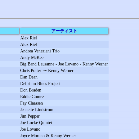
アーティスト
Alex Riel
Alex Riel
Andrea Veneziani Trio
Andy McKee
Big Band Lausanne - Joe Lovano - Kenny Werner
Chris Potter 〜 Kenny Werner
Dan Dean
Delirium Blues Project
Don Braden
Eddie Gomez
Fay Claassen
Jeanette Lindstrom
Jim Pepper
Joe Locke Quintet
Joe Lovano
Joyce Moreno & Kenny Werner