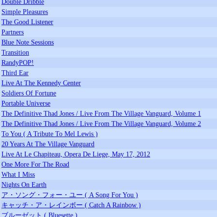
Double Dribble
Simple Pleasures
The Good Listener
Partners
Blue Note Sessions
Transition
RandyPOP!
Third Ear
Live At The Kennedy Center
Soldiers Of Fortune
Portable Universe
The Definitive Thad Jones / Live From The Village Vanguard, Volume 1
The Definitive Thad Jones / Live From The Village Vanguard, Volume 2
To You ( A Tribute To Mel Lewis )
20 Years At The Village Vanguard
Live At Le Chapiteau, Opera De Liege, May 17, 2012
One More For The Road
What I Miss
Nights On Earth
ア・ソング・フォー・ユー ( A Song For You )
キャッチ・ア・レインボー ( Catch A Rainbow )
ブルーゼット ( Bluesette )