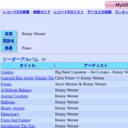
MyD
レコード/CD
検索
検索
ガイド
レコード/CD
リスト
データ
入力依頼
ランキン
名前
Kenny Werner
英語名
楽器
Piano
リーダーアルバム
19
タイトル
アーティスト
Cosmos
Big Band Lausanne - Joe Lovano - Kenny W
Concord Duo Series Volume Ten
Chris Potter 〜 Kenny Werner
Poesia
Joyce Moreno & Kenny Werner
A Delicate Balance
Kenny Werner
Animal Crackers
Kenny Werner
Balloons
Kenny Werner
Beauty Secrets
Kenny Werner
Democracy
Kenny Werner
Form And Fantasy
Kenny Werner
Introducing The Trio
Kenny Werner