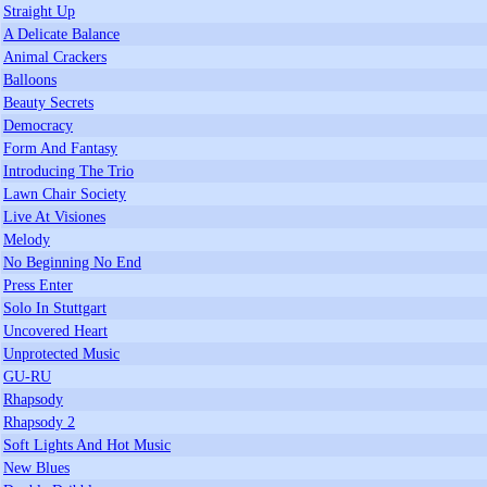
Straight Up
A Delicate Balance
Animal Crackers
Balloons
Beauty Secrets
Democracy
Form And Fantasy
Introducing The Trio
Lawn Chair Society
Live At Visiones
Melody
No Beginning No End
Press Enter
Solo In Stuttgart
Uncovered Heart
Unprotected Music
GU-RU
Rhapsody
Rhapsody 2
Soft Lights And Hot Music
New Blues