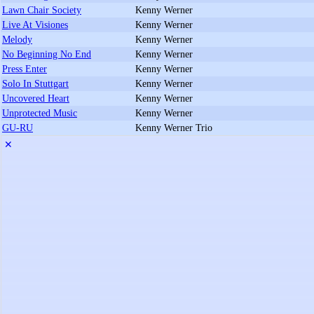
Lawn Chair Society
Kenny Werner
Live At Visiones
Kenny Werner
Melody
Kenny Werner
No Beginning No End
Kenny Werner
Press Enter
Kenny Werner
Solo In Stuttgart
Kenny Werner
Uncovered Heart
Kenny Werner
Unprotected Music
Kenny Werner
GU-RU
Kenny Werner Trio
✕