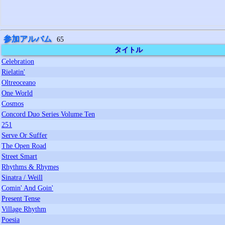
参加アルバム
65
タイトル
Celebration
Rielatin'
Oltreoceano
One World
Cosmos
Concord Duo Series Volume Ten
251
Serve Or Suffer
The Open Road
Street Smart
Rhythms & Rhymes
Sinatra / Weill
Comin' And Goin'
Present Tense
Village Rhythm
Poesia