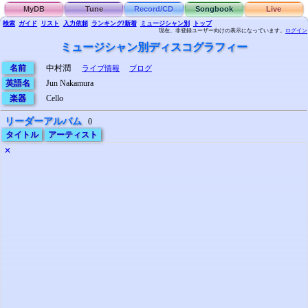
MyDB
Tune
Record/CD
Songbook
Live
検索
ガイド
リスト
入力依頼
ランキング/新着
ミュージシャン別
トップ
現在、非登録ユーザー向けの表示になっています。
ログイン
ミュージシャン別ディスコグラフィー
名前
中村潤
ライブ情報
ブログ
英語名
Jun Nakamura
楽器
Cello
リーダーアルバム
0
タイトル
アーティスト
✕