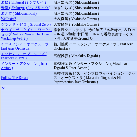
渋祭 ( Shibusai ) ( シブサイ )
渋さ知らズ ( Shibusashirazu )
渋龍 ( Shiburyu ) ( シブリュウ )
渋さ知らズ ( Shibusashirazu )
渋さ道 ( Shibusamichi )
渋さ知らズ ( Shibuzashirazu )
We Insist?
大友良英 ( Yoshihide Otomo )
グランド・ゼロ ( Ground Zero )
大友良英 ( Yoshihide Otomo )
ナウズ・ザ・タイム・ワークシ
椎名豊クインテット, 赤松敏広「A-Project」& Duet
ョップ Vol. 2 ( Now's The Time
with 道下和彦, 村田陽一TRAD, 香取良彦オーケス
Workshop Vol. 2 )
トラ, 大友良英Ground-O
イースタシア・オーケストラ (
藤川義明 イースタシア・オーケストラ ( East Asia
East Asia Orchestra )
Orchestra )
エッセンス・オブ・ジャズ (
富樫雅彦 ( Masahiko Togashi )
Essence Of Jazz )
インター・アクション ( Inter-
富樫雅彦 & インター・アクション ( Masahiko
Action )
Togashi & Inter-Action )
富樫雅彦 & ヒズ・インプロヴィゼイション・ジャ
Follow The Dream
ズ・オーケストラ ( Masahiko Togashi & His
Improvisation Jazz Orchestra )
✕