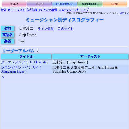
MyDB
Tune
Record/CD
Songbook
Live
検索
ガイド
リスト
入力依頼
ランキング/新着
ミュージシャン別
トップ
現在、非登録ユーザー向けの表示になっています。
ログイン
ミュージシャン別ディスコグラフィー
名前
広瀬淳二
ライブ情報
公式サイト
英語名
Junji Hirose
楽器
Sax
リーダーアルバム
2
タイトル
アーティスト
ジ・エレメンツ ( The Elements )
広瀬淳二 ( Junji Hirose )
シランガナン・インガイ (
広瀬淳二 & 大友良英デュオ ( Junji Hirose &
Silanganan Ingay )
Yoshihide Otomo Duo )
✕