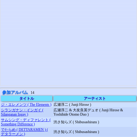
参加アルバム
14
タイトル
アーティスト
ジ・エレメンツ ( The Elements )
広瀬淳二 ( Junji Hirose )
シランガナン・インガイ (
広瀬淳二 & 大友良英デュオ ( Junji Hirose &
Silanganan Ingay )
Yoshihide Otomo Duo )
サムシング・ディファレント (
渋さ知らズ ( Shibusashirazu )
Something Difference )
でたらめ ( DETTARAMEN ) (
渋さ知らズ ( Shibusashirazu )
デタラーメン )