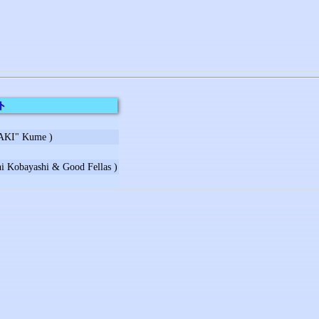
ト
I" Kume )
yashi & Good Fellas )