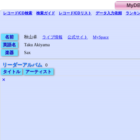
MyD
レコード/CD
検索
検索
ガイド
レコード/CD
リスト
データ
入力依頼
ランキン
名前
秋山卓
ライブ情報
公式サイト
MySpace
英語名
Taku Akiyama
楽器
Sax
リーダーアルバム
0
タイトル
アーティスト
✕