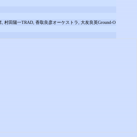
和彦, 村田陽一TRAD, 香取良彦オーケストラ, 大友良英Ground-O