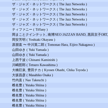
ザ・ジャズ・ネットワークス ( The Jazz Networks )
ザ・ジャズ・ネットワークス ( The Jazz Networks )
ザ・ジャズ・ネットワークス ( The Jazz Networks )
ザ・ジャズ・ネットワークス ( The Jazz Networks )
ザ・ジャズ・ネットワークス ( The Jazz Networks )
ティファニー ( Tiffany )
岡まことクインテット, 南博NEO JAZZAN BAND, 黒田京子ORT, 
岡安芳明 ( Yoshiaki Okayasu )
原朋直 〜 中川英二郎 ( Tomonao Hara, Eijiro Nakagawa )
山田ゆき ( Yuki Yamada )
山田ゆき ( Yuki Yamada )
上西千波 ( Chinami Kaminishi )
川嶋哲郎 ( Tetsuro Kawashima )
大橋巨泉, 豊田チカ ( Kyosen Ohashi, Chika Toyoda )
大坂昌彦 ( Masahiko Osaka )
竹内直 ( Nao Takeuchi )
椎名豊 ( Yutaka Shiina )
椎名豊 ( Yutaka Shiina )
椎名豊 ( Yutaka Shiina )
椎名豊 ( Yutaka Shiina )
椎名豊 ( Yutaka Shiina )