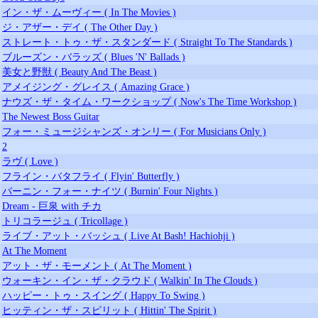
イン・ザ・ムーヴィー ( In The Movies )
ジ・アザー・デイ ( The Other Day )
ストレート・トゥ・ザ・スタンダード ( Straight To The Standards )
ブルーズン・バラッズ ( Blues 'N' Ballads )
美女と野獣 ( Beauty And The Beast )
アメイジング・グレイス ( Amazing Grace )
ナウズ・ザ・タイム・ワークショップ ( Now's The Time Workshop )
The Newest Boss Guitar
フォー・ミュージシャンズ・オンリー ( For Musicians Only )
2
ラヴ ( Love )
フライン・バタフライ ( Flyin' Butterfly )
バーニン・フォー・ナイツ ( Burnin' Four Nights )
Dream - 巨泉 with チカ
トリコラージュ ( Tricollage )
ライブ・アット・バッシュ ( Live At Bash! Hachiohji )
At The Moment
アット・ザ・モーメント ( At The Moment )
ウォーキン・イン・ザ・クラウド ( Walkin' In The Clouds )
ハッピー・トゥ・スイング ( Happy To Swing )
ヒッティン・ザ・スピリット ( Hittin' The Spirit )