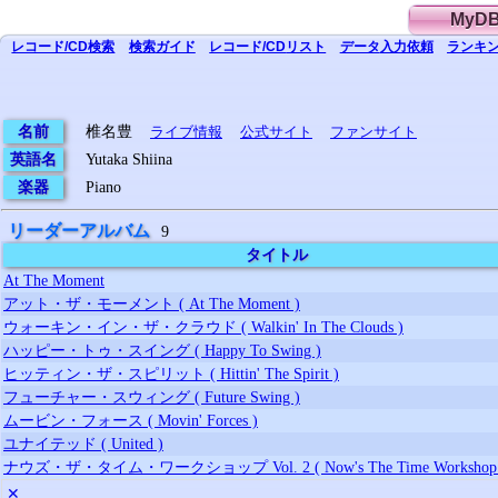
MyD
レコード/CD
検索
検索
ガイド
レコード/CD
リスト
データ
入力依頼
ランキン
名前
椎名豊
ライブ情報
公式サイト
ファンサイト
英語名
Yutaka Shiina
楽器
Piano
リーダーアルバム
9
タイトル
At The Moment
アット・ザ・モーメント ( At The Moment )
ウォーキン・イン・ザ・クラウド ( Walkin' In The Clouds )
ハッピー・トゥ・スイング ( Happy To Swing )
ヒッティン・ザ・スピリット ( Hittin' The Spirit )
フューチャー・スウィング ( Future Swing )
ムービン・フォース ( Movin' Forces )
ユナイテッド ( United )
ナウズ・ザ・タイム・ワークショップ Vol. 2 ( Now's The Time Workshop Vo
✕