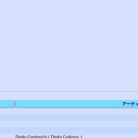
アーテ
Dusko Goykovich ( Dusko Gojkovic )