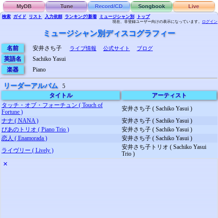
MyDB
Tune
Record/CD
Songbook
Live
検索
ガイド
リスト
入力依頼
ランキング/新着
ミュージシャン別
トップ
現在、非登録ユーザー向けの表示になっています。
ログイン
ミュージシャン別ディスコグラフィー
名前
安井さち子
ライブ情報
公式サイト
ブログ
英語名
Sachiko Yasui
楽器
Piano
リーダーアルバム
5
タイトル
アーティスト
タッチ・オブ・フォーチュン ( Touch of
安井さち子 ( Sachiko Yasui )
Fortune )
ナナ ( NANA )
安井さち子 ( Sachiko Yasui )
ぴあのトリオ ( Piano Trio )
安井さち子 ( Sachiko Yasui )
恋人 ( Enamorada )
安井さち子 ( Sachiko Yasui )
安井さち子トリオ ( Sachiko Yasui
ライヴリー ( Lively )
Trio )
✕