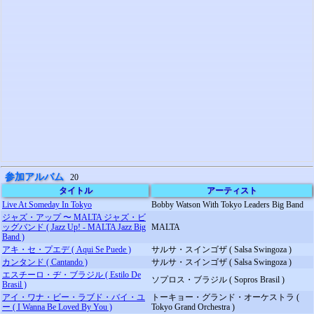
参加アルバム
20
タイトル
アーティスト
Live At Someday In Tokyo
Bobby Watson With Tokyo Leaders Big Band
ジャズ・アップ 〜 MALTA ジャズ・ビ
ッグバンド ( Jazz Up! - MALTA Jazz Big
MALTA
Band )
アキ・セ・プエデ ( Aqui Se Puede )
サルサ・スインゴザ ( Salsa Swingoza )
カンタンド ( Cantando )
サルサ・スインゴザ ( Salsa Swingoza )
エスチーロ・ヂ・ブラジル ( Estilo De
ソプロス・ブラジル ( Sopros Brasil )
Brasil )
アイ・ワナ・ビー・ラブド・バイ・ユ
トーキョー・グランド・オーケストラ (
ー ( I Wanna Be Loved By You )
Tokyo Grand Orchestra )