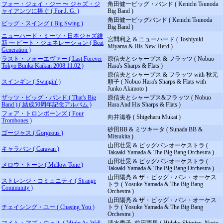
フォー・ジェイ・ジー 〜 ジャズ・ジ
角田健一ビッグ・バンド ( Kenichi Tsunoda
ャイアンツに捧ぐ ( For J. G. )
Big Band )
角田健一ビッグバンド ( Kenichi Tsunoda
ビッグ・スイング ( Big Swing )
Big Band )
ニューハード・ミーツ・日本ジャズ維
宮間利之 & ニューハード ( Toshiyuki
新 〜 ビート・ジェネレーション ( Beat
Miyama & His New Herd )
Generation )
ラスト・フォーエヴァー ( Last Forever
原信夫とシャープス & フラッツ ( Nobuo
Tokyo Bunka Kaikan 2008.11.02 )
Hara's Sharps & Flats )
原信夫とシャープス & フラッツ with 秋元
スインギン ( Swingin' )
順子 ( Nobuo Hara's Sharps & Flats with
Junko Akimoto )
ザッツ・ビッグ・バンド ( That's Big
原信夫とシャープス&フラッツ ( Nobuo
Band ) ( 結成50周年記念アルバム )
Hara And His Sharps & Flats )
フォア・トロンボーンズ ( Four
向井滋春 ( Shigeharu Mukai )
Trombones )
砂田BB & ミツキータ ( Sunada BB &
ゴージャス ( Gorgeous )
Mitsukita )
山田壮晃 & ビッグバンオーケストラ (
キャラバン ( Caravan )
Takaaki Yamada & The Big Bang Orchestra )
山田壮晃 & ビッグバンオーケストラ (
メロウ・トーン ( Mellow Tone )
Takaaki Yamada & The Big Bang Orchestra )
山田陽亮 & ザ・ビッグ・バン・オーケス
ストレンジ・コミュニティ ( Strange
トラ ( Yosuke Yamada & The Big Bang
Community )
Orchestra )
山田陽亮 & ザ・ビッグ・バン・オーケス
チェイシング・ユー ( Chasing You )
トラ ( Yosuke Yamada & The Big Bang
Orchestra )