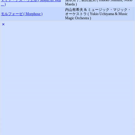
マイト・アズ・ウェル ( Might As Well
清水秀子, 前田憲男 ( Hideko Shimizu, Norio
... )
Maeda )
内山有希夫 & ミュージック・マジック・
モルフォーゼ ( Morphose )
オーケストラ ( Yukio Uchiyama & Music
Magic Orchestra )
✕