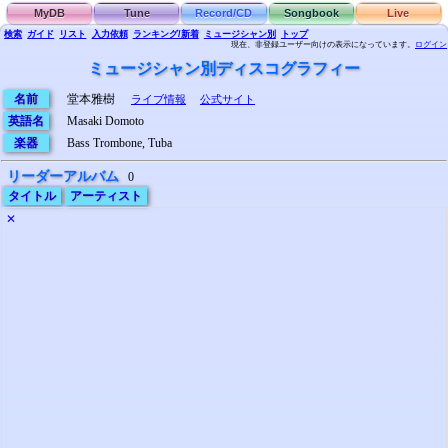
MyDB
Tune
Record/CD
Songbook
Live
検索
ガイド
リスト
入力依頼
ランキング/新着
ミュージシャン別
トップ
現在、非登録ユーザー向けの表示になっています。
ログイン
ミュージシャン別ディスコグラフィー
名前
堂本雅樹
ライブ情報
公式サイト
英語名
Masaki Domoto
楽器
Bass Trombone, Tuba
リーダーアルバム
0
タイトル
アーティスト
✕