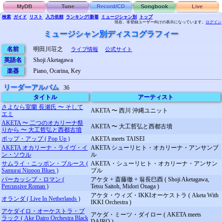
MyDB
Tune
Record/CD
Songbook
Live
検索
ガイド
リスト
入力依頼
ランキング/新着
ミュージシャン別
トップ
現在、非登録ユーザー向けの表示になっています。
ログイン
ミュージシャン別ディスコグラフィー
名前
明田川荘之
ライブ情報
公式サイト
英語名
Shoji Aketagawa
楽器
Piano, Ocarina, Key
リーダーアルバム
36
タイトル
アーティスト
さよなら室蘭 長瀬氏 〜 そして
AKETA 〜 西川 沖縄ユニット
エミ
AKETA 〜 二つのオカリーナ祭
AKETA 〜 大工哲弘と西都古墳
りから 〜 大工哲弘と西都古墳
ポップ・アップ ( Pop Up )
AKETA meets TAISEI
AKETA オカリーナ・ライヴ・イ
AKETA シューリヒト・オカリーナ・アンサンブ
ン・ソウル
ル
サムライ・ニッポン・ブルース (
AKETA・シューリヒト・オカリーナ・アンサン
Samurai Nippon Blues )
ブル
パーカッシブ・ロマン (
アケタ + 斎藤徹 + 翁長巳酉 ( Shoji Aketagawa,
Percussive Roman )
Tetsu Saitoh, Midori Onaga )
アケタ・ウィズ・IKKIオーケストラ ( Aketa With
オランダ ( Live In Netherlands )
IKKI Orchestra )
アケダイロ・オーケストラ・ブ
アケダ・ミーツ・ダイロー ( AKETA meets
ラック ( Ake Dairo Orchestra Black
DAIRO )