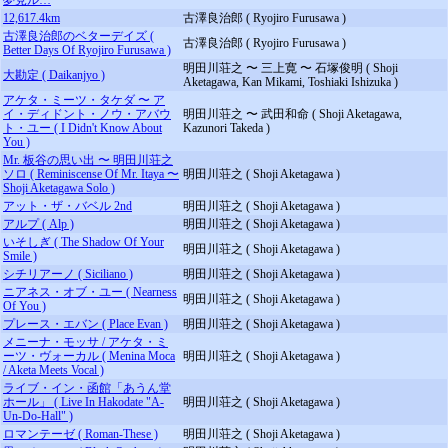
夢見ル…
12,617.4km
古澤良治郎 ( Ryojiro Furusawa )
古澤良治郎のベターデイズ (
古澤良治郎 ( Ryojiro Furusawa )
Better Days Of Ryojiro Furusawa )
明田川荘之 〜 三上寛 〜 石塚俊明 ( Shoji
大勘定 ( Daikanjyo )
Aketagawa, Kan Mikami, Toshiaki Ishizuka )
アケタ・ミーツ・タケダ 〜 ア
イ・ディドント・ノウ・アバウ
明田川荘之 〜 武田和命 ( Shoji Aketagawa,
ト・ユー ( I Didn't Know About
Kazunori Takeda )
You )
Mr. 板谷の思い出 〜 明田川荘之
ソロ ( Reminiscense Of Mr. Itaya 〜
明田川荘之 ( Shoji Aketagawa )
Shoji Aketagawa Solo )
アット・ザ・バベル 2nd
明田川荘之 ( Shoji Aketagawa )
アルプ ( Alp )
明田川荘之 ( Shoji Aketagawa )
いそしぎ ( The Shadow Of Your
明田川荘之 ( Shoji Aketagawa )
Smile )
シチリアーノ ( Siciliano )
明田川荘之 ( Shoji Aketagawa )
ニアネス・オブ・ユー ( Nearness
明田川荘之 ( Shoji Aketagawa )
Of You )
プレース・エバン ( Place Evan )
明田川荘之 ( Shoji Aketagawa )
メニーナ・モッサ / アケタ・ミ
ーツ・ヴォーカル ( Menina Moca
明田川荘之 ( Shoji Aketagawa )
/ Aketa Meets Vocal )
ライブ・イン・函館「あうん堂
ホール」 ( Live In Hakodate "A-
明田川荘之 ( Shoji Aketagawa )
Un-Do-Hall" )
ロマンテーゼ ( Roman-These )
明田川荘之 ( Shoji Aketagawa )