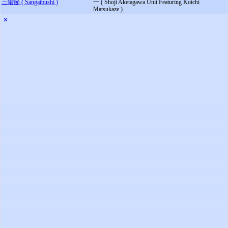
三階節 ( Sangaibushi )
一 ( Shoji Aketagawa Unit Featuring Koichi
Matsukaze )
✕