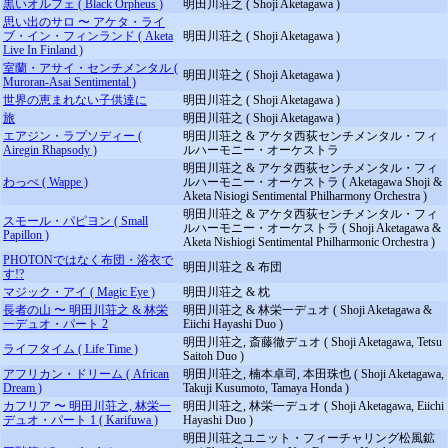
黒いオルフェ ( Black Orpheus )
明田川荘之 ( Shoji Aketagawa )
思い出のサロ 〜 アケタ・ライ
ブ・イン・フィンランド ( Aketa
明田川荘之 ( Shoji Aketagawa )
Live In Finland )
室蘭・アサイ・センチメンタル (
明田川荘之 ( Shoji Aketagawa )
Muroran-Asai Sentimental )
世界の恵まれない子供達に
明田川荘之 ( Shoji Aketagawa )
旅
明田川荘之 ( Shoji Aketagawa )
エアジン・ラプソディー (
明田川荘之 & アケタ西荻センチメンタル・フィ
Airegin Rhapsody )
ルハーモニー・オーケストラ
明田川荘之 & アケタ西荻センチメンタル・フィ
わっぺ ( Wappe )
ルハーモニー・オーケストラ ( Aketagawa Shoji &
Aketa Nisiogi Sentimental Philharmony Orchestra )
明田川荘之 & アケタ西荻センチメンタル・フィ
スモール・パピヨン ( Small
ルハーモニー・オーケストラ ( Shoji Aketagawa &
Papillon )
Aketa Nishiogi Sentimental Philharmonic Orchestra )
PHOTONではなく布団・浴衣で
明田川荘之 & 布団
す!?
マジック・アイ ( Magic Eye )
明田川荘之 & 枕
長者の山 〜 明田川荘之 & 林栄
明田川荘之 & 林栄一デュオ ( Shoji Aketagawa &
一デュオ・パート 2
Eiichi Hayashi Duo )
明田川荘之, 斎藤徹デュオ ( Shoji Aketagawa, Tetsu
ライフタイム ( Life Time )
Saitoh Duo )
アフリカン・ドリーム ( African
明田川荘之, 楠本卓司, 本田珠也 ( Shoji Aketagawa,
Dream )
Takuji Kusumoto, Tamaya Honda )
カフリア 〜 明田川荘之, 林栄一
明田川荘之, 林栄一デュオ ( Shoji Aketagawa, Eiichi
デュオ・パート 1 ( Karifuwa )
Hayashi Duo )
明田川荘之ユニット・フィーチャリング松風鉱