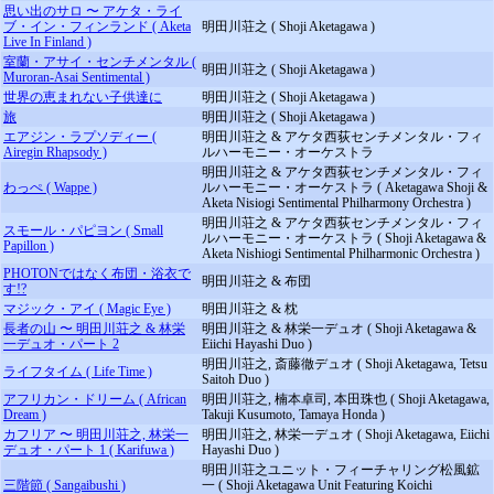
思い出のサロ 〜 アケタ・ライ
ブ・イン・フィンランド ( Aketa
明田川荘之 ( Shoji Aketagawa )
Live In Finland )
室蘭・アサイ・センチメンタル (
明田川荘之 ( Shoji Aketagawa )
Muroran-Asai Sentimental )
世界の恵まれない子供達に
明田川荘之 ( Shoji Aketagawa )
旅
明田川荘之 ( Shoji Aketagawa )
エアジン・ラプソディー (
明田川荘之 & アケタ西荻センチメンタル・フィ
Airegin Rhapsody )
ルハーモニー・オーケストラ
明田川荘之 & アケタ西荻センチメンタル・フィ
わっぺ ( Wappe )
ルハーモニー・オーケストラ ( Aketagawa Shoji &
Aketa Nisiogi Sentimental Philharmony Orchestra )
明田川荘之 & アケタ西荻センチメンタル・フィ
スモール・パピヨン ( Small
ルハーモニー・オーケストラ ( Shoji Aketagawa &
Papillon )
Aketa Nishiogi Sentimental Philharmonic Orchestra )
PHOTONではなく布団・浴衣で
明田川荘之 & 布団
す!?
マジック・アイ ( Magic Eye )
明田川荘之 & 枕
長者の山 〜 明田川荘之 & 林栄
明田川荘之 & 林栄一デュオ ( Shoji Aketagawa &
一デュオ・パート 2
Eiichi Hayashi Duo )
明田川荘之, 斎藤徹デュオ ( Shoji Aketagawa, Tetsu
ライフタイム ( Life Time )
Saitoh Duo )
アフリカン・ドリーム ( African
明田川荘之, 楠本卓司, 本田珠也 ( Shoji Aketagawa,
Dream )
Takuji Kusumoto, Tamaya Honda )
カフリア 〜 明田川荘之, 林栄一
明田川荘之, 林栄一デュオ ( Shoji Aketagawa, Eiichi
デュオ・パート 1 ( Karifuwa )
Hayashi Duo )
明田川荘之ユニット・フィーチャリング松風鉱
三階節 ( Sangaibushi )
一 ( Shoji Aketagawa Unit Featuring Koichi