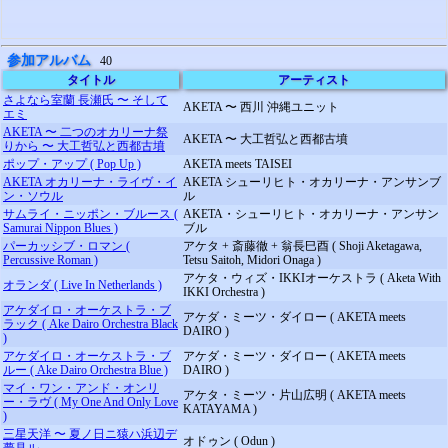
参加アルバム
40
タイトル
アーティスト
さよなら室蘭 長瀬氏 〜 そして
AKETA 〜 西川 沖縄ユニット
エミ
AKETA 〜 二つのオカリーナ祭
AKETA 〜 大工哲弘と西都古墳
りから 〜 大工哲弘と西都古墳
ポップ・アップ ( Pop Up )
AKETA meets TAISEI
AKETA オカリーナ・ライヴ・イ
AKETA シューリヒト・オカリーナ・アンサンブ
ン・ソウル
ル
サムライ・ニッポン・ブルース (
AKETA・シューリヒト・オカリーナ・アンサン
Samurai Nippon Blues )
ブル
パーカッシブ・ロマン (
アケタ + 斎藤徹 + 翁長巳酉 ( Shoji Aketagawa,
Percussive Roman )
Tetsu Saitoh, Midori Onaga )
アケタ・ウィズ・IKKIオーケストラ ( Aketa With
オランダ ( Live In Netherlands )
IKKI Orchestra )
アケダイロ・オーケストラ・ブ
アケダ・ミーツ・ダイロー ( AKETA meets
ラック ( Ake Dairo Orchestra Black
DAIRO )
)
アケダイロ・オーケストラ・ブ
アケダ・ミーツ・ダイロー ( AKETA meets
ルー ( Ake Dairo Orchestra Blue )
DAIRO )
マイ・ワン・アンド・オンリ
アケタ・ミーツ・片山広明 ( AKETA meets
ー・ラヴ ( My One And Only Love
KATAYAMA )
)
三星天洋 〜 夏ノ日ニ猿ハ浜辺デ
オドゥン ( Odun )