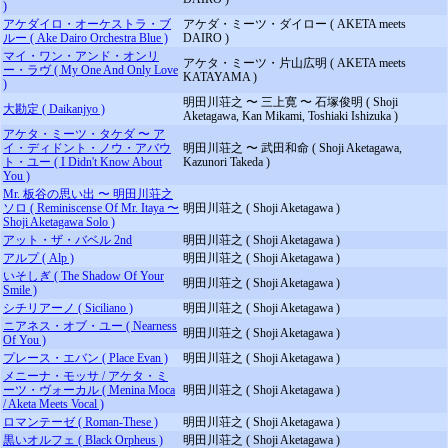
)
アケダイロ・オーケストラ・ブ
アケダ・ミーツ・ダイロー ( AKETA meets
ルー ( Ake Dairo Orchestra Blue )
DAIRO )
マイ・ワン・アンド・オンリ
アケタ・ミーツ・片山広明 ( AKETA meets
ー・ラヴ ( My One And Only Love
KATAYAMA )
)
明田川荘之 〜 三上寛 〜 石塚俊明 ( Shoji
大勘定 ( Daikanjyo )
Aketagawa, Kan Mikami, Toshiaki Ishizuka )
アケタ・ミーツ・タケダ 〜 ア
イ・ディドント・ノウ・アバウ
明田川荘之 〜 武田和命 ( Shoji Aketagawa,
ト・ユー ( I Didn't Know About
Kazunori Takeda )
You )
Mr. 板谷の思い出 〜 明田川荘之
ソロ ( Reminiscense Of Mr. Itaya 〜
明田川荘之 ( Shoji Aketagawa )
Shoji Aketagawa Solo )
アット・ザ・バベル 2nd
明田川荘之 ( Shoji Aketagawa )
アルプ ( Alp )
明田川荘之 ( Shoji Aketagawa )
いそしぎ ( The Shadow Of Your
明田川荘之 ( Shoji Aketagawa )
Smile )
シチリアーノ ( Siciliano )
明田川荘之 ( Shoji Aketagawa )
ニアネス・オブ・ユー ( Nearness
明田川荘之 ( Shoji Aketagawa )
Of You )
プレース・エバン ( Place Evan )
明田川荘之 ( Shoji Aketagawa )
メニーナ・モッサ / アケタ・ミ
ーツ・ヴォーカル ( Menina Moca
明田川荘之 ( Shoji Aketagawa )
/ Aketa Meets Vocal )
ロマンテーゼ ( Roman-These )
明田川荘之 ( Shoji Aketagawa )
黒いオルフェ ( Black Orpheus )
明田川荘之 ( Shoji Aketagawa )