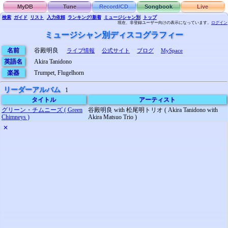
MyDB
Tune
Record/CD
Songbook
Live
検索
ガイド
リスト
入力依頼
ランキング/新着
ミュージシャン別
トップ
現在、非登録ユーザー向けの表示になっています。
ログイン
ミュージシャン別ディスコグラフィー
名前
谷殿明良
ライブ情報
公式サイト
ブログ
MySpace
英語名
Akira Tanidono
楽器
Trumpet, Flugelhorn
リーダーアルバム
1
タイトル
アーティスト
グリーン・チムニーズ ( Green
谷殿明良 with 松尾明トリオ ( Akira Tanidono with
Chimneys )
Akira Matsuo Trio )
✕