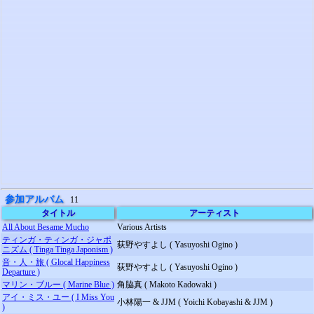
参加アルバム
11
タイトル
アーティスト
All About Besame Mucho
Various Artists
ティンガ・ティンガ・ジャポ
荻野やすよし ( Yasuyoshi Ogino )
ニズム ( Tinga Tinga Japonism )
音・人・旅 ( Glocal Happiness
荻野やすよし ( Yasuyoshi Ogino )
Departure )
マリン・ブルー ( Marine Blue )
角脇真 ( Makoto Kadowaki )
アイ・ミス・ユー ( I Miss You
小林陽一 & JJM ( Yoichi Kobayashi & JJM )
)