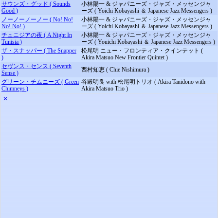
サウンズ・グッド ( Sounds
小林陽一 & ジャパニーズ・ジャズ・メッセンジャ
Good )
ーズ ( Yoichi Kobayashi ＆ Japanese Jazz Messengers )
ノーノーノーノー ( No! No!
小林陽一 & ジャパニーズ・ジャズ・メッセンジャ
No! No! )
ーズ ( Yoichi Kobayashi ＆ Japanese Jazz Messengers )
チュニジアの夜 ( A Night In
小林陽一 & ジャパニーズ・ジャズ・メッセンジャ
Tunisia )
ーズ ( Youichi Kobayashi ＆ Japanese Jazz Messengers )
ザ・スナッパー ( The Snapper
松尾明 ニュー・フロンティア・クインテット (
)
Akira Matsuo New Frontier Quintet )
セヴンス・センス ( Seventh
西村知恵 ( Chie Nishimura )
Sense )
グリーン・チムニーズ ( Green
谷殿明良 with 松尾明トリオ ( Akira Tanidono with
Chimneys )
Akira Matsuo Trio )
✕