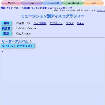
MyDB
Tune
Record/CD
Songbook
Live
検索
ガイド
リスト
入力依頼
ランキング/新着
ミュージシャン別
トップ
現在、非登録ユーザー向けの表示になっています。
ログイン
ミュージシャン別ディスコグラフィー
名前
渋谷慶一郎
ライブ情報
公式サイト
ブログ
Twitter
英語名
Keiichiro Shibuya
楽器
Key, Arrange
リーダーアルバム
0
タイトル
アーティスト
✕