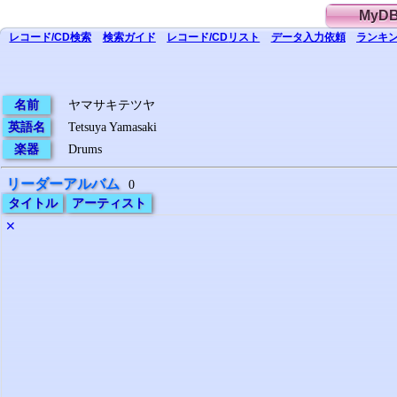
MyD
レコード/CD
検索
検索
ガイド
レコード/CD
リスト
データ
入力依頼
ランキン
名前
ヤマサキテツヤ
英語名
Tetsuya Yamasaki
楽器
Drums
リーダーアルバム
0
タイトル
アーティスト
✕