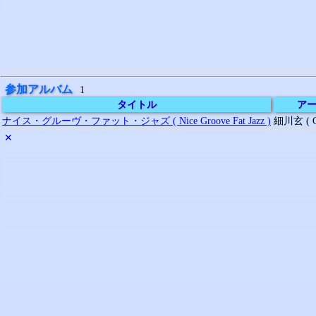
参加アルバム
1
タイトル
ア
ナイス・グルーヴ・ファット・ジャズ ( Nice Groove Fat Jazz )
細川玄 ( Ge
✕