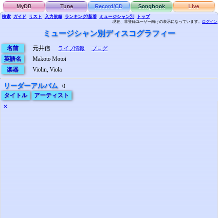
MyDB
Tune
Record/CD
Songbook
Live
検索
ガイド
リスト
入力依頼
ランキング/新着
ミュージシャン別
トップ
現在、非登録ユーザー向けの表示になっています。
ログイン
ミュージシャン別ディスコグラフィー
名前
元井信
ライブ情報
ブログ
英語名
Makoto Motoi
楽器
Violin, Viola
リーダーアルバム
0
タイトル
アーティスト
✕