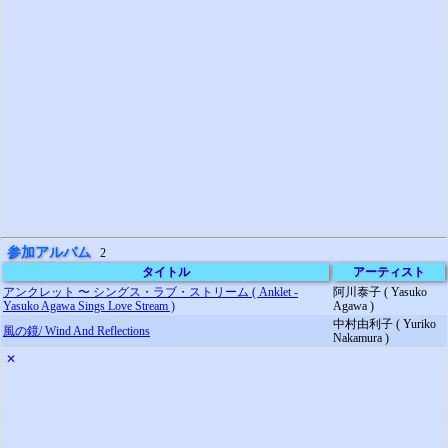
参加アルバム
2
タイトル
アーティスト
アンクレット 〜 シングス・ラブ・ストリーム ( Anklet -
阿川泰子 ( Yasuko
Yasuko Agawa Sings Love Stream )
Agawa )
中村由利子 ( Yuriko
風の鏡/ Wind And Reflections
Nakamura )
✕