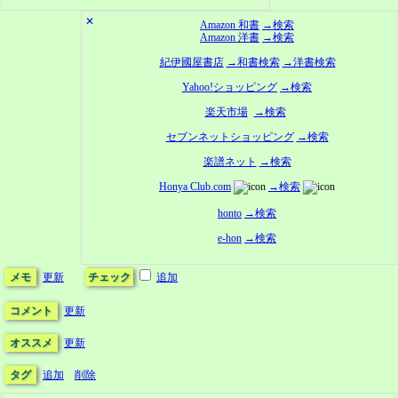
✕
Amazon 和書
→検索
Amazon 洋書
→検索
紀伊國屋書店
→和書検索
→洋書検索
Yahoo!ショッピング
→検索
楽天市場
→検索
セブンネットショッピング
→検索
楽譜ネット
→検索
Honya Club.com
→検索
honto
→検索
e-hon
→検索
メモ
更新
チェック
追加
コメント
更新
オススメ
更新
タグ
追加
削除