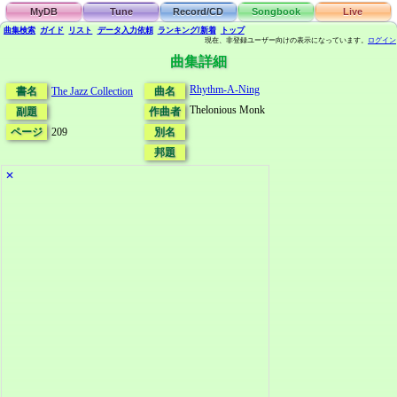
MyDB
Tune
Record/CD
Songbook
Live
曲集検索
ガイド
リスト
データ
入力依頼
ランキング/新着
トップ
現在、非登録ユーザー向けの表示になっています。
ログイン
曲集詳細
Rhythm-A-Ning
書名
The Jazz Collection
曲名
Thelonious Monk
副題
作曲者
ページ
209
別名
邦題
✕