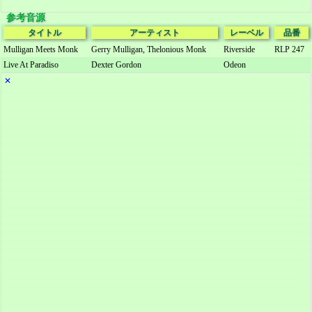
参考音源
タイトル
アーティスト
レーベル
品番
Mulligan Meets Monk
Gerry Mulligan, Thelonious Monk
Riverside
RLP 247
Live At Paradiso
Dexter Gordon
Odeon
✕