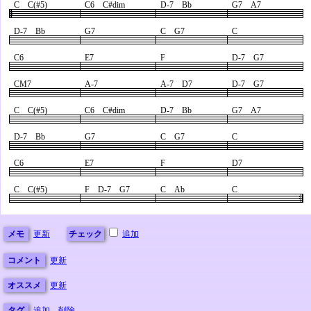
C C(#5)
C6 C#dim
D-7 Bb
G7 A7
D-7 Bb
G7
C G7
C
C6
E7
F
D-7 G7
CM7
A-7
A-7 D7
D-7 G7
C C(#5)
C6 C#dim
D-7 Bb
G7 A7
D-7 Bb
G7
C G7
C
C6
E7
F
D7
C C(#5)
F D-7 G7
C Ab
C
メモ
更新
チェック
追加
コメント
更新
オススメ
更新
タグ
追加
削除