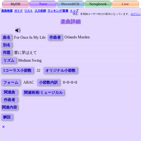
MyDB
Tune
Record/CD
Songbook
Live
楽曲検索
ガイド
リスト
入力依頼
ランキング/新着
トップ
現在、非登録ユーザー向けの表示になっています。
ログイン
楽曲詳細
Orlando Murden
曲名
For Once In My Life
作曲者
別名
邦題
愛に芽ばえて
リズム
Medium Swing
1コーラス小節数
32
オリジナル小節数
フォーム
ABAC
小節数内訳
8+8+8+8
関連曲
関連映画/ミュージカル
作曲者
関連内容
解説
✕