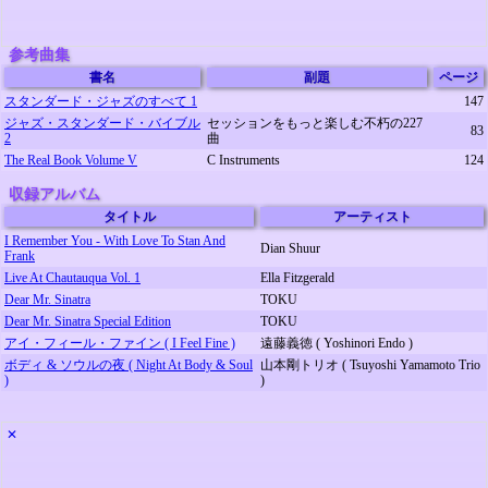
参考曲集
書名
副題
ページ
スタンダード・ジャズのすべて 1
147
ジャズ・スタンダード・バイブル
セッションをもっと楽しむ不朽の227
83
2
曲
The Real Book Volume V
C Instruments
124
収録アルバム
タイトル
アーティスト
I Remember You - With Love To Stan And
Dian Shuur
Frank
Live At Chautauqua Vol. 1
Ella Fitzgerald
Dear Mr. Sinatra
TOKU
Dear Mr. Sinatra Special Edition
TOKU
アイ・フィール・ファイン ( I Feel Fine )
遠藤義徳 ( Yoshinori Endo )
ボディ & ソウルの夜 ( Night At Body & Soul
山本剛トリオ ( Tsuyoshi Yamamoto Trio
)
)
✕