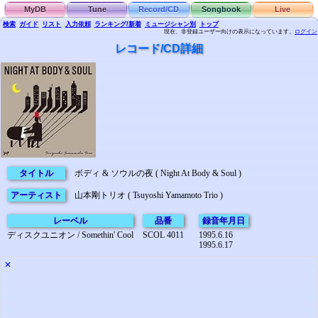
MyDB
Tune
Record/CD
Songbook
Live
検索
ガイド
リスト
入力依頼
ランキング/新着
ミュージシャン別
トップ
現在、非登録ユーザー向けの表示になっています。
ログイン
レコード/CD詳細
タイトル
ボディ & ソウルの夜 ( Night At Body & Soul )
アーティスト
山本剛トリオ ( Tsuyoshi Yamamoto Trio )
レーベル
品番
録音年月日
ディスクユニオン / Somethin' Cool
SCOL 4011
1995.6.16
1995.6.17
✕