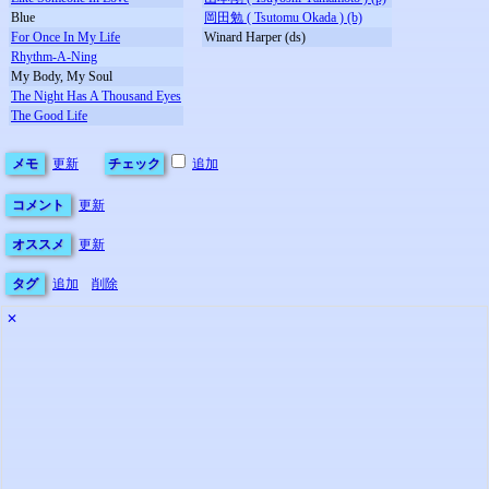
Blue
岡田勉 ( Tsutomu Okada ) (b)
For Once In My Life
Winard Harper (ds)
Rhythm-A-Ning
My Body, My Soul
The Night Has A Thousand Eyes
The Good Life
メモ
更新
チェック
追加
コメント
更新
オススメ
更新
タグ
追加
削除
✕