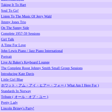
Taking It To Hart
Soul To Go!
Listen To The Music Of Jerry Wald
Jimmy Jones Trio
On The Sunny Side
Complete 1957-59 Sessions
Girl Talk
A Time For Love
John Lewis Piano / Jazz Piano International
Portrait
Live At Baker's Keyboard Lounge
The Complete Roost Johnny Smith Small Group Sessions
Introducing Kate Davis
Little Girl Blue
ホワット・アム・アイ・ヒアー・フォー ( What Am I Here For )
Standards In Norway
Tribute ( オール・オブ・ユー )
Pretty Lady
Lincoln Briney's Party!