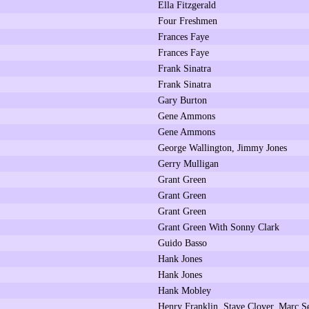
Ella Fitzgerald
Four Freshmen
Frances Faye
Frances Faye
Frank Sinatra
Frank Sinatra
Gary Burton
Gene Ammons
Gene Ammons
George Wallington, Jimmy Jones
Gerry Mulligan
Grant Green
Grant Green
Grant Green
Grant Green With Sonny Clark
Guido Basso
Hank Jones
Hank Jones
Hank Mobley
Henry Franklin, Stave Clover, Marc S