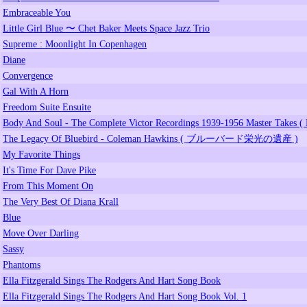
Embraceable You
Little Girl Blue 〜 Chet Baker Meets Space Jazz Trio
Supreme : Moonlight In Copenhagen
Diane
Convergence
Gal With A Horn
Freedom Suite Ensuite
Body And Soul - The Complete Victor Recordings 1939-1956 Master Takes ( 
The Legacy Of Bluebird - Coleman Hawkins ( ブルーバード栄光の遺産 )
My Favorite Things
It's Time For Dave Pike
From This Moment On
The Very Best Of Diana Krall
Blue
Move Over Darling
Sassy
Phantoms
Ella Fitzgerald Sings The Rodgers And Hart Song Book
Ella Fitzgerald Sings The Rodgers And Hart Song Book Vol. 1