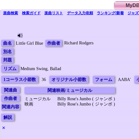
MyD
楽曲検索
検索
ガイド
楽曲
リスト
データ
入力依頼
ランキング/新着
ジャズ
Richard Rodgers
曲名
Little Girl Blue
作曲者
別名
邦題
リズム
Medium Swing, Ballad
1コーラス小節数
36
オリジナル小節数
フォーム
AABA'
関連曲
関連映画/ミュージカル
作曲者
ミュージカル
Billy Rose's Jumbo ( ジャンボ )
映画
Billy Rose's Jumbo ( ジャンボ )
関連内容
解説
✕