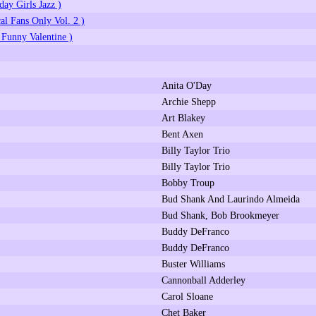
irls Jazz )
s Only Vol. 2 )
alentine )
Anita O'Day
Archie Shepp
Art Blakey
Bent Axen
Billy Taylor Trio
Billy Taylor Trio
Bobby Troup
Bud Shank And Laurindo Almeida
Bud Shank, Bob Brookmeyer
Buddy DeFranco
Buddy DeFranco
Buster Williams
Cannonball Adderley
Carol Sloane
Chet Baker