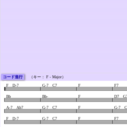
コード進行
（キー： F - Major）
F D-7
G-7 C7
F
F7
Bb
Bb-
F
D7 G
A-7 Ab7
G-7 C7
F
G-7 C
F D-7
G-7 C7
F
F7