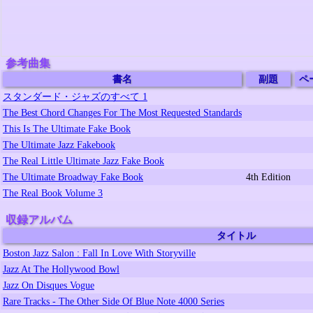
参考曲集
書名
副題
ペ
スタンダード・ジャズのすべて 1
The Best Chord Changes For The Most Requested Standards
This Is The Ultimate Fake Book
The Ultimate Jazz Fakebook
The Real Little Ultimate Jazz Fake Book
The Ultimate Broadway Fake Book
4th Edition
The Real Book Volume 3
収録アルバム
タイトル
Boston Jazz Salon : Fall In Love With Storyville
Jazz At The Hollywood Bowl
Jazz On Disques Vogue
Rare Tracks - The Other Side Of Blue Note 4000 Series