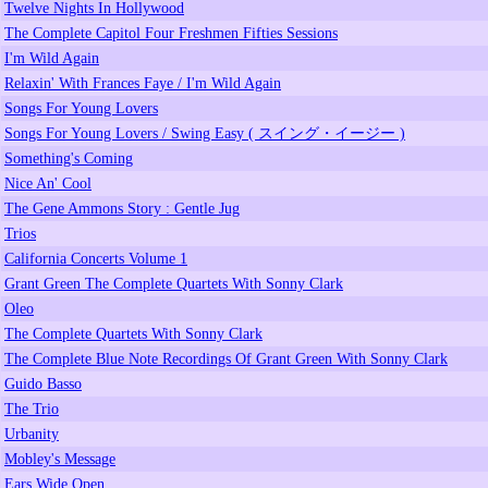
Twelve Nights In Hollywood
The Complete Capitol Four Freshmen Fifties Sessions
I'm Wild Again
Relaxin' With Frances Faye / I'm Wild Again
Songs For Young Lovers
Songs For Young Lovers / Swing Easy ( スイング・イージー )
Something's Coming
Nice An' Cool
The Gene Ammons Story : Gentle Jug
Trios
California Concerts Volume 1
Grant Green The Complete Quartets With Sonny Clark
Oleo
The Complete Quartets With Sonny Clark
The Complete Blue Note Recordings Of Grant Green With Sonny Clark
Guido Basso
The Trio
Urbanity
Mobley's Message
Ears Wide Open