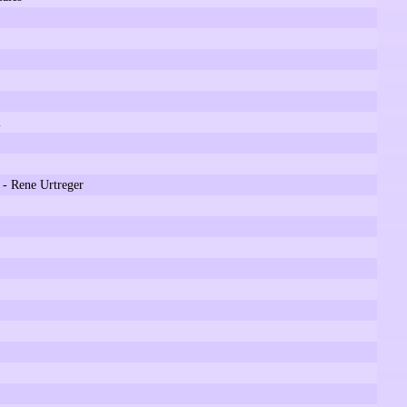
l
 - Rene Urtreger