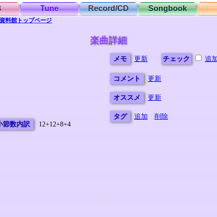
B
Tune
Record/CD
Songbook
資料館
トップ
ページ
楽曲詳細
メモ
更新
チェック
追
コメント
更新
オススメ
更新
タグ
追加
削除
小節数内訳
12+12+8+4