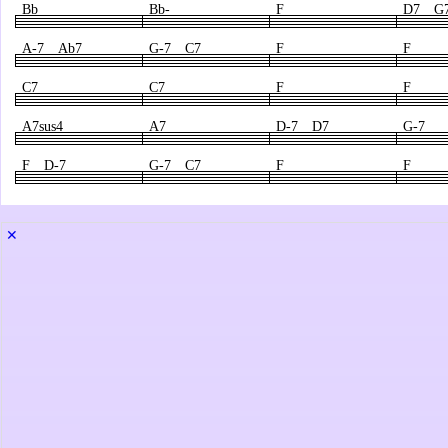
Bb
Bb-
F
D7 G
A-7 Ab7
G-7 C7
F
F
C7
C7
F
F
A7sus4
A7
D-7 D7
G-7
F D-7
G-7 C7
F
F
✕