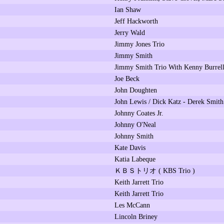
Ian Shaw
Jeff Hackworth
Jerry Wald
Jimmy Jones Trio
Jimmy Smith
Jimmy Smith Trio With Kenny Burrel
Joe Beck
John Doughten
John Lewis / Dick Katz - Derek Smith
Johnny Coates Jr.
Johnny O'Neal
Johnny Smith
Kate Davis
Katia Labeque
ＫＢＳトリオ ( KBS Trio )
Keith Jarrett Trio
Keith Jarrett Trio
Les McCann
Lincoln Briney