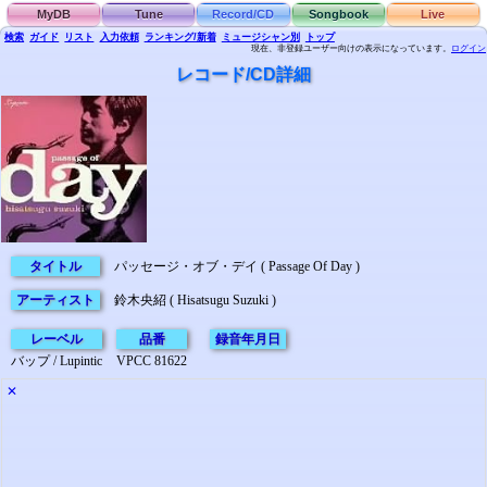
MyDB
Tune
Record/CD
Songbook
Live
検索
ガイド
リスト
入力依頼
ランキング/新着
ミュージシャン別
トップ
現在、非登録ユーザー向けの表示になっています。
ログイン
レコード/CD詳細
タイトル
パッセージ・オブ・デイ ( Passage Of Day )
アーティスト
鈴木央紹 ( Hisatsugu Suzuki )
レーベル
品番
録音年月日
バップ / Lupintic
VPCC 81622
✕