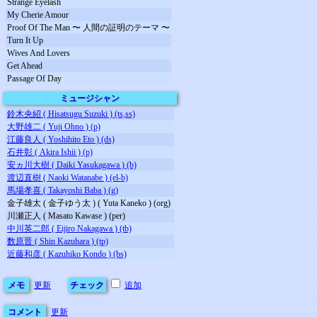
Strange Eyelash
My Cherie Amour
Proof Of The Man 〜 人間の証明のテーマ 〜
Turn It Up
Wives And Lovers
Get Ahead
Passage Of Day
ミュージシャン
鈴木央紹 ( Hisatsugu Suzuki ) (ts,ss)
大野雄二 ( Yuji Ohno ) (p)
江藤良人 ( Yoshihito Eto ) (ds)
石井彰 ( Akira Ishii ) (p)
安ヵ川大樹 ( Daiki Yasukagawa ) (b)
渡辺直樹 ( Naoki Watanabe ) (el-b)
馬場孝喜 ( Takayoshi Baba ) (g)
金子雄太 ( 金子ゆう太 ) ( Yuta Kaneko ) (org)
川瀬正人 ( Masato Kawase ) (per)
中川英二郎 ( Eijiro Nakagawa ) (tb)
数原晋 ( Shin Kazuhara ) (tp)
近藤和彦 ( Kazuhiko Kondo ) (bs)
メモ
更新
チェック
追加
コメント
更新