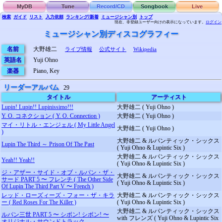
MyDB
Tune
Record/CD
Songbook
Live
検索
ガイド
リスト
入力依頼
ランキング/新着
ミュージシャン別
トップ
現在、非登録ユーザー向けの表示になっています。
ログイン
ミュージシャン別ディスコグラフィー
名前
大野雄二
ライブ情報
公式サイト
Wikipedia
英語名
Yuji Ohno
楽器
Piano, Key
リーダーアルバム
29
タイトル
アーティスト
Lupin! Lupin!! Lupinissimo!!!
大野雄二 ( Yuji Ohno )
Y. O. コネクション ( Y. O. Connection )
大野雄二 ( Yuji Ohno )
マイ・リトル・エンジェル ( My Little Angel
大野雄二 ( Yuji Ohno )
)
大野雄二 & ルパンティック・シックス
Lupin The Third ～ Prison Of The Past
( Yuji Ohno & Lupintic Six )
大野雄二 & ルパンティック・シックス
Yeah!! Yeah!!
( Yuji Ohno & Lupintic Six )
ジ・アザー・サイド・オブ・ルパン・ザ・
大野雄二 & ルパンティック・シックス
サード PART 5 〜 フレンチ ( The Other Side
( Yuji Ohno & Lupintic Six )
Of Lupin The Third Part V 〜 French )
レッド・ローズィーズ・フォー・ザ・キラ
大野雄二 & ルパンティック・シックス
ー ( Red Roses For The Killer )
( Yuji Ohno & Lupintic Six )
大野雄二 & ルパンティック・シックス
ルパン三世 PART 5 〜 シボン! シボン! 〜
with フレンズ ( Yuji Ohno & Lupintic Six
オリジナル・サウンドトラック