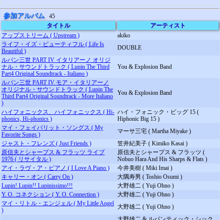
参加アルバム
45
タイトル
アーティスト
アップストリーム ( Upstream )
akiko
ライフ・イズ・ビューティフル ( Life Is
DOUBLE
Beautiful )
ルパン三世 PART IV イタリアーノ オリジ
ナル・サウンドトラック ( Lupin The Third
You & Explosion Band
Part4 Original Soundtrack - Italiano )
ルパン三世 PART IV モア・イタリアーノ
オリジナル・サウンドトラック ( Lupin The
You & Explosion Band
Third Part4 Original Soundtrack - More Italiano
)
ハイフォニックス、ハイフォニックス ( Hi-
ハイ・フォニック・ビッグ 15 (
phonics, Hi-phonics )
Hiphonic Big 15 )
マイ・フェイバリット・ソングス ( My
マーサ三宅 ( Martha Miyake )
Favorite Songs )
ジャスト・フレンズ ( Just Friends )
笠井紀美子 ( Kimiko Kasai )
原信夫とシャープス & フラッツ ライブ
原信夫とシャープス & フラッツ (
1976 ( リサイタル )
Nobuo Hara And His Sharps & Flats )
アイ・ラヴ・ア・ピアノ ( I Love A Piano )
今井美樹 ( Miki Imai )
キャリー・オン ( Carry On )
大隅寿男 ( Toshio Osumi )
Lupin! Lupin!! Lupinissimo!!!
大野雄二 ( Yuji Ohno )
Y. O. コネクション ( Y. O. Connection )
大野雄二 ( Yuji Ohno )
マイ・リトル・エンジェル ( My Little Angel
大野雄二 ( Yuji Ohno )
)
大野雄二 & ルパンティック・シック