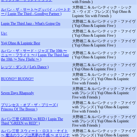
with Friends )
大野雄二 & ルパンティック・シック
ルパン・ザ・サート〜グッバイ・パートナ
ス・ウィズ・フレンズ ( Yuji Ohno &
ー ( Lupin The Third - Goodbye Partner )
Lupintic Six with Friends )
大野雄二 & ルパンティック・ファイヴ
Lupin The Third Jazz - What's Going On
( Yuji Ohno & Lupintic Five )
大野雄二 & ルパンティック・ファイヴ
Up↑
( Yuji Ohno & Lupintic Five )
大野雄二 & ルパンティック・ファイヴ
Yuji Ohno & Lupintic Best
( Yuji Ohno & Lupintic Five )
ルパン・ザ・サード・ジャズ The 10th 〜
大野雄二 & ルパンティック・ファイヴ
ニュー・フライト 〜 ( Lupin The Third Jazz
( Yuji Ohno & Lupintic Five )
the 10th 〜 New Flight 〜 )
大野雄二 & ルパンティック・ファイヴ
レッツ・ダンス ( Let's Dance )
( Yuji Ohno & Lupintic Five )
大野雄二 & ルパンティック・ファイヴ
BUONO!! BUONO!!
with フレンズ ( Yuji Ohno & Lupintic
Five with Friends )
大野雄二 & ルパンティック・ファイヴ
Seven Days Rhapsody
with フレンズ ( Yuji Ohno & Lupintic
Five with Friends )
大野雄二 & ルパンティック・ファイヴ
プリンセス・オブ・ザ・ブリーズ (
with フレンズ ( Yuji Ohno & Lupintic
Princess Of The Breeze )
Five with Friends )
大野雄二 & ルパンティック・ファイヴ
ルパン三世 GREEN vs RED ( Lupin The
with フレンズ ( Yuji Ohno & Lupintic
Third "GREEN vs RED" )
Five with Friends )
ルパン三世 スウィート・ロスト・ナイト
大野雄二 & ルパンティック・ファイヴ
〜 魔法のランプは悪夢の予感 〜 オリジナ
with フレンズ ( Yuji Ohno & Lupintic