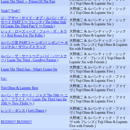
Lupin The Third ～ Prison Of The Past
ス ( Yuji Ohno & Lupintic Six )
大野雄二 & ルパンティック・シック
Yeah!! Yeah!!
ス ( Yuji Ohno & Lupintic Six )
ジ・アザー・サイド・オブ・ルパン・ザ・
大野雄二 & ルパンティック・シック
サード PART 5 〜 フレンチ ( The Other Side
ス ( Yuji Ohno & Lupintic Six )
Of Lupin The Third Part V 〜 French )
レッド・ローズィーズ・フォー・ザ・キラ
大野雄二 & ルパンティック・シック
ー ( Red Roses For The Killer )
ス ( Yuji Ohno & Lupintic Six )
大野雄二 & ルパンティック・シック
ルパン三世 PART 5 〜 シボン! シボン! 〜 オ
ス with フレンズ ( Yuji Ohno & Lupintic
リジナル・サウンドトラック
Six with Friends )
大野雄二 & ルパンティック・シック
ルパン・ザ・サート〜グッバイ・パートナ
ス・ウィズ・フレンズ ( Yuji Ohno &
ー ( Lupin The Third - Goodbye Partner )
Lupintic Six with Friends )
大野雄二 & ルパンティック・ファイ
Lupin The Third Jazz - What's Going On
ヴ ( Yuji Ohno & Lupintic Five )
大野雄二 & ルパンティック・ファイ
Up↑
ヴ ( Yuji Ohno & Lupintic Five )
大野雄二 & ルパンティック・ファイ
Yuji Ohno & Lupintic Best
ヴ ( Yuji Ohno & Lupintic Five )
ルパン・ザ・サード・ジャズ The 10th 〜 ニ
大野雄二 & ルパンティック・ファイ
ュー・フライト 〜 ( Lupin The Third Jazz the
ヴ ( Yuji Ohno & Lupintic Five )
10th 〜 New Flight 〜 )
大野雄二 & ルパンティック・ファイ
レッツ・ダンス ( Let's Dance )
ヴ ( Yuji Ohno & Lupintic Five )
大野雄二 & ルパンティック・ファイ
BUONO!! BUONO!!
ヴ with フレンズ ( Yuji Ohno & Lupintic
Five with Friends )