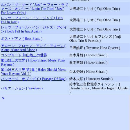
ルパン・ザ・サード "Jazz" 〜 フォー・ラヴ
ァーズ・オンリー ( Lupin The Third "Jazz"
大野雄二トリオ ( Yuji Ohno Trio )
For Lovers Only )
レッツ・フォール・イン・ジャズ ( Let’s
大野雄二トリオ ( Yuji Ohno Trio )
Fall In Jazz )
レッツ・フォール・イン・ジャズ・アゲイ
大野雄二トリオ ( Yuji Ohno Trio )
ン ( Let’s Fall In Jazz Again )
大野雄二トリオ & フレンズ ( Yuji
ボス・ピアノ ( Boss Piano )
Ohno Trio & Friends )
アローン、アローン・アンド・アローン (
日野皓正 ( Terumasa Hino Quartet )
Alone, Alone And Alone )
コンプリート 加山雄三の世界
白木秀雄 ( Hideo Shiraki )
加山雄三の世界 ( Hideo Shiraki Meets Yuzo
白木秀雄 ( Hideo Shiraki )
Kayama )
加山雄三の世界 第2集 ( Hideo Shiraki Meets
白木秀雄 ( Hideo Shiraki )
Yuzo Kayama Vol. 2 )
パッセージ・オブ・デイ ( Passage Of Day )
鈴木央紹 ( Hisatsugu Suzuki )
鈴木弘と富樫雅彦クインテット (
バリエーション ( Variation )
Hiroshi Suzuki, Masahiko Togashi Quintet
)
✕