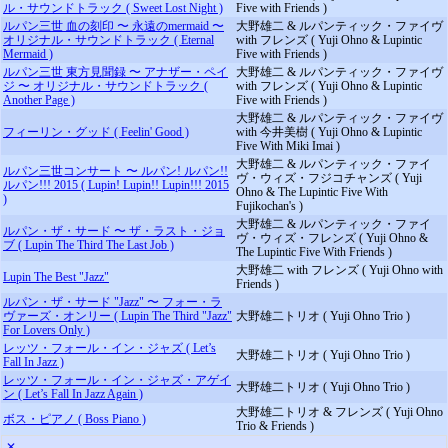
ル・サウンドトラック ( Sweet Lost Night )
Five with Friends )
ルパン三世 血の刻印 〜 永遠のmermaid 〜
大野雄二 & ルパンティック・ファイヴ
オリジナル・サウンドトラック ( Eternal
with フレンズ ( Yuji Ohno & Lupintic
Mermaid )
Five with Friends )
ルパン三世 東方見聞録 〜 アナザー・ペイ
大野雄二 & ルパンティック・ファイヴ
ジ 〜 オリジナル・サウンドトラック (
with フレンズ ( Yuji Ohno & Lupintic
Another Page )
Five with Friends )
大野雄二 & ルパンティック・ファイヴ
フィーリン・グッド ( Feelin' Good )
with 今井美樹 ( Yuji Ohno & Lupintic
Five With Miki Imai )
大野雄二 & ルパンティック・ファイ
ルパン三世コンサート 〜 ルパン! ルパン!!
ヴ・ウィズ・フジコチャンズ ( Yuji
ルパン!!! 2015 ( Lupin! Lupin!! Lupin!!! 2015
Ohno & The Lupintic Five With
)
Fujikochan's )
大野雄二 & ルパンティック・ファイ
ルパン・ザ・サード 〜 ザ・ラスト・ジョ
ヴ・ウィズ・フレンズ ( Yuji Ohno &
ブ ( Lupin The Third The Last Job )
The Lupintic Five With Friends )
大野雄二 with フレンズ ( Yuji Ohno with
Lupin The Best "Jazz"
Friends )
ルパン・ザ・サード "Jazz" 〜 フォー・ラ
ヴァーズ・オンリー ( Lupin The Third "Jazz"
大野雄二トリオ ( Yuji Ohno Trio )
For Lovers Only )
レッツ・フォール・イン・ジャズ ( Let’s
大野雄二トリオ ( Yuji Ohno Trio )
Fall In Jazz )
レッツ・フォール・イン・ジャズ・アゲイ
大野雄二トリオ ( Yuji Ohno Trio )
ン ( Let’s Fall In Jazz Again )
大野雄二トリオ & フレンズ ( Yuji Ohno
ボス・ピアノ ( Boss Piano )
Trio & Friends )
✕