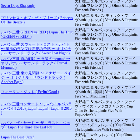
大野雄二 & ルパンティック・ファイ
Seven Days Rhapsody
ヴ with フレンズ ( Yuji Ohno & Lupintic
Five with Friends )
大野雄二 & ルパンティック・ファイ
プリンセス・オブ・ザ・ブリーズ ( Princess
ヴ with フレンズ ( Yuji Ohno & Lupintic
Of The Breeze )
Five with Friends )
大野雄二 & ルパンティック・ファイ
ルパン三世 GREEN vs RED ( Lupin The Third
ヴ with フレンズ ( Yuji Ohno & Lupintic
"GREEN vs RED" )
Five with Friends )
ルパン三世 スウィート・ロスト・ナイト
大野雄二 & ルパンティック・ファイ
〜 魔法のランプは悪夢の予感 〜 オリジナ
ヴ with フレンズ ( Yuji Ohno & Lupintic
ル・サウンドトラック ( Sweet Lost Night )
Five with Friends )
ルパン三世 血の刻印 〜 永遠のmermaid 〜
大野雄二 & ルパンティック・ファイ
オリジナル・サウンドトラック ( Eternal
ヴ with フレンズ ( Yuji Ohno & Lupintic
Mermaid )
Five with Friends )
ルパン三世 東方見聞録 〜 アナザー・ペイ
大野雄二 & ルパンティック・ファイ
ジ 〜 オリジナル・サウンドトラック (
ヴ with フレンズ ( Yuji Ohno & Lupintic
Another Page )
Five with Friends )
大野雄二 & ルパンティック・ファイ
フィーリン・グッド ( Feelin' Good )
ヴ with 今井美樹 ( Yuji Ohno & Lupintic
Five With Miki Imai )
大野雄二 & ルパンティック・ファイ
ルパン三世コンサート 〜 ルパン! ルパン!!
ヴ・ウィズ・フジコチャンズ ( Yuji
ルパン!!! 2015 ( Lupin! Lupin!! Lupin!!! 2015
Ohno & The Lupintic Five With
)
Fujikochan's )
大野雄二 & ルパンティック・ファイ
ルパン・ザ・サード 〜 ザ・ラスト・ジョ
ヴ・ウィズ・フレンズ ( Yuji Ohno &
ブ ( Lupin The Third The Last Job )
The Lupintic Five With Friends )
大野雄二 with フレンズ ( Yuji Ohno
Lupin The Best "Jazz"
with Friends )