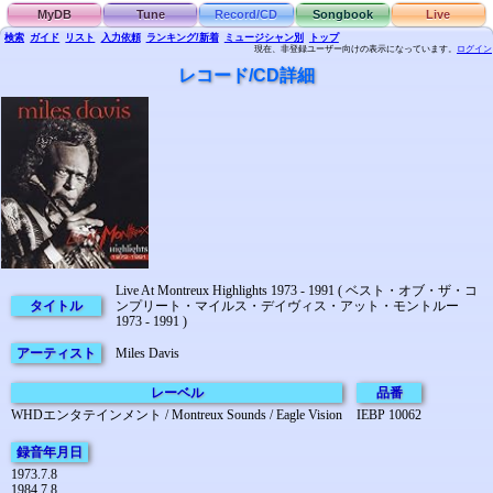
MyDB
Tune
Record/CD
Songbook
Live
検索
ガイド
リスト
入力依頼
ランキング/新着
ミュージシャン別
トップ
現在、非登録ユーザー向けの表示になっています。
ログイン
レコード/CD詳細
Live At Montreux Highlights 1973 - 1991 ( ベスト・オブ・ザ・コ
タイトル
ンプリート・マイルス・デイヴィス・アット・モントルー
1973 - 1991 )
アーティスト
Miles Davis
レーベル
品番
WHDエンタテインメント / Montreux Sounds / Eagle Vision
IEBP 10062
録音年月日
1973.7.8
1984.7.8