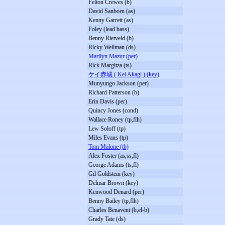
Felton Crewes (b)
David Sanborn (as)
Kenny Garrett (as)
Foley (lead bass)
Benny Rietveld (b)
Ricky Wellman (ds)
Marilyn Mazur (per)
Rick Margitza (ts)
ケイ赤城 ( Kei Akagi ) (key)
Munyungo Jackson (per)
Richard Patterson (b)
Erin Davis (per)
Quincy Jones (cond)
Wallace Roney (tp,flh)
Lew Soloff (tp)
Miles Evans (tp)
Tom Malone (tb)
Alex Foster (as,ss,fl)
George Adams (ts,fl)
Gil Goldstein (key)
Delmar Brown (key)
Kenwood Denard (per)
Benny Bailey (tp,flh)
Charles Benavent (b,el-b)
Grady Tate (ds)