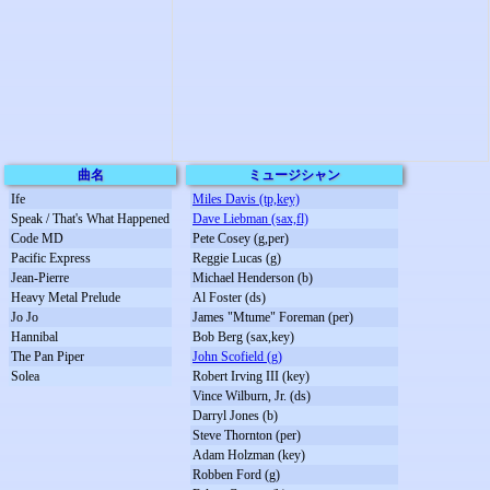
曲名
ミュージシャン
Ife
Miles Davis (tp,key)
Speak / That's What Happened
Dave Liebman (sax,fl)
Code MD
Pete Cosey (g,per)
Pacific Express
Reggie Lucas (g)
Jean-Pierre
Michael Henderson (b)
Heavy Metal Prelude
Al Foster (ds)
Jo Jo
James "Mtume" Foreman (per)
Hannibal
Bob Berg (sax,key)
The Pan Piper
John Scofield (g)
Solea
Robert Irving III (key)
Vince Wilburn, Jr. (ds)
Darryl Jones (b)
Steve Thornton (per)
Adam Holzman (key)
Robben Ford (g)