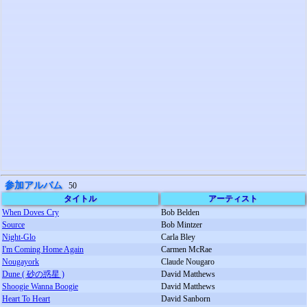
参加アルバム
50
タイトル
アーティスト
When Doves Cry
Bob Belden
Source
Bob Mintzer
Night-Glo
Carla Bley
I'm Coming Home Again
Carmen McRae
Nougayork
Claude Nougaro
Dune ( 砂の惑星 )
David Matthews
Shoogie Wanna Boogie
David Matthews
Heart To Heart
David Sanborn