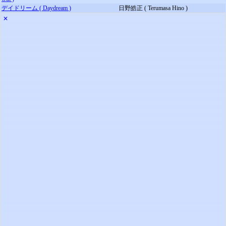
デイドリーム ( Daydream )
日野皓正 ( Terumasa Hino )
✕