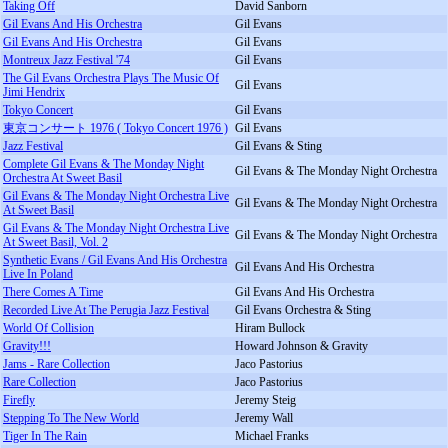
Taking Off
David Sanborn
Gil Evans And His Orchestra
Gil Evans
Gil Evans And His Orchestra
Gil Evans
Montreux Jazz Festival '74
Gil Evans
The Gil Evans Orchestra Plays The Music Of
Gil Evans
Jimi Hendrix
Tokyo Concert
Gil Evans
東京コンサート 1976 ( Tokyo Concert 1976 )
Gil Evans
Jazz Festival
Gil Evans & Sting
Complete Gil Evans & The Monday Night
Gil Evans & The Monday Night Orchestra
Orchestra At Sweet Basil
Gil Evans & The Monday Night Orchestra Live
Gil Evans & The Monday Night Orchestra
At Sweet Basil
Gil Evans & The Monday Night Orchestra Live
Gil Evans & The Monday Night Orchestra
At Sweet Basil, Vol. 2
Synthetic Evans / Gil Evans And His Orchestra
Gil Evans And His Orchestra
Live In Poland
There Comes A Time
Gil Evans And His Orchestra
Recorded Live At The Perugia Jazz Festival
Gil Evans Orchestra & Sting
World Of Collision
Hiram Bullock
Gravity!!!
Howard Johnson & Gravity
Jams - Rare Collection
Jaco Pastorius
Rare Collection
Jaco Pastorius
Firefly
Jeremy Steig
Stepping To The New World
Jeremy Wall
Tiger In The Rain
Michael Franks