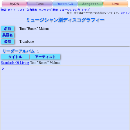
MyDB
Tune
Record/CD
Songbook
Live
検索
ガイド
リスト
入力依頼
ランキング/新着
ミュージシャン別
トップ
現在、非登録ユーザー向けの表示になっています。
ログイン
ミュージシャン別ディスコグラフィー
名前
Tom "Bones" Malone
英語名
楽器
Trombone
リーダーアルバム
1
タイトル
アーティスト
Standards Of Living
Tom "Bones" Malone
✕