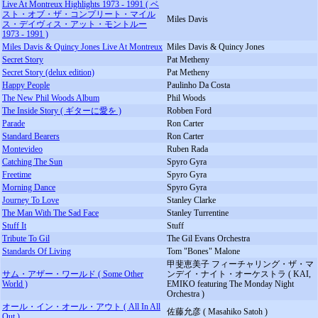
Live At Montreux Highlights 1973 - 1991 ( ベ
スト・オブ・ザ・コンプリート・マイル
Miles Davis
ス・デイヴィス・アット・モントルー
1973 - 1991 )
Miles Davis & Quincy Jones Live At Montreux
Miles Davis & Quincy Jones
Secret Story
Pat Metheny
Secret Story (delux edition)
Pat Metheny
Happy People
Paulinho Da Costa
The New Phil Woods Album
Phil Woods
The Inside Story ( ギターに愛を )
Robben Ford
Parade
Ron Carter
Standard Bearers
Ron Carter
Montevideo
Ruben Rada
Catching The Sun
Spyro Gyra
Freetime
Spyro Gyra
Morning Dance
Spyro Gyra
Journey To Love
Stanley Clarke
The Man With The Sad Face
Stanley Turrentine
Stuff It
Stuff
Tribute To Gil
The Gil Evans Orchestra
Standards Of Living
Tom "Bones" Malone
甲斐恵美子 フィーチャリング・ザ・マ
サム・アザー・ワールド ( Some Other
ンデイ・ナイト・オーケストラ ( KAI,
World )
EMIKO featuring The Monday Night
Orchestra )
オール・イン・オール・アウト ( All In All
佐藤允彦 ( Masahiko Satoh )
Out )